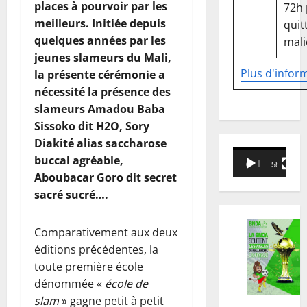
places à pourvoir par les
72h
meilleurs. Initiée depuis
quitt
quelques années par les
mali
jeunes slameurs du Mali,
Plus d'infor
la présente cérémonie a
nécessité la présence des
slameurs Amadou Baba
Sissoko dit H2O, Sory
Diakité alias saccharose
Lecteur
buccal agréable,
00:00
58:18
vidéo
Aboubacar Goro dit secret
sacré sucré….
Comparativement aux deux
éditions précédentes, la
toute première école
dénommée «
école de
slam
» gagne petit à petit