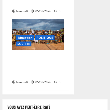
autorités communales
fasomali
05/08/2026
0
Education
POLITIQUE
SOCIETE
Vacances citoyennes : les
Pupilles de la Nation au
cœur d’une initiative
d’épanouissement
fasomali
05/08/2026
0
VOUS AVEZ PEUT-ÊTRE RATÉ