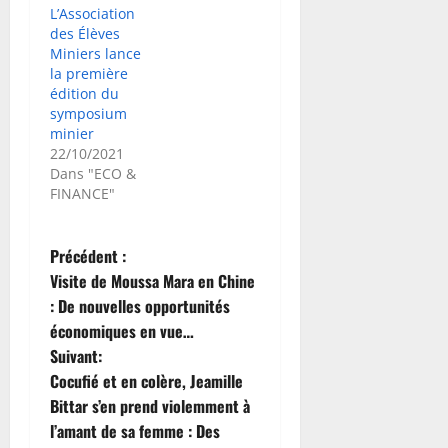
L’Association
des Élèves
Miniers lance
la première
édition du
symposium
minier
22/10/2021
Dans "ECO &
FINANCE"
N
Précédent :
Visite de Moussa Mara en Chine
a
: De nouvelles opportunités
économiques en vue…
v
Suivant:
i
Cocufié et en colère, Jeamille
Bittar s’en prend violemment à
g
l’amant de sa femme : Des