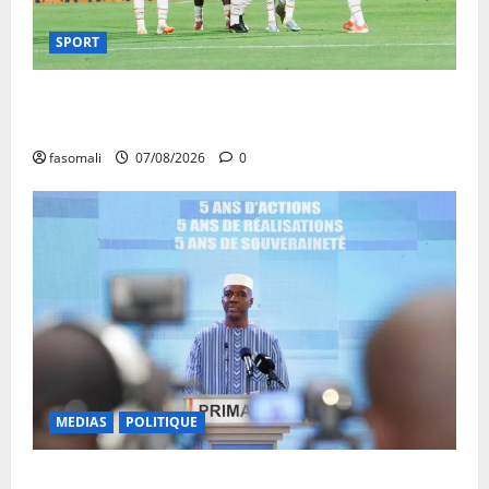
SPORT
CAN féminine Maroc 2026 : les Aigles Dames
quittent la compétition
fasomali
07/08/2026
0
MEDIAS
POLITIQUE
Mali : Le bilan de cinq années de Transition sous le