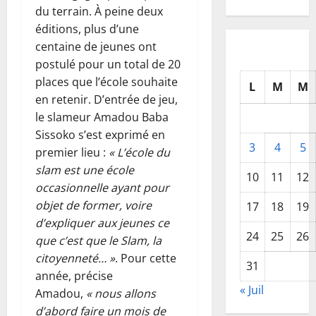
du terrain. À peine deux
éditions, plus d’une
centaine de jeunes ont
postulé pour un total de 20
places que l’école souhaite
L
M
M
en retenir. D’entrée de jeu,
le slameur Amadou Baba
Sissoko s’est exprimé en
3
4
5
premier lieu :
« L’école du
slam est une école
10
11
12
occasionnelle ayant pour
objet de former, voire
17
18
19
d’expliquer aux jeunes ce
24
25
26
que c’est que le Slam, la
citoyenneté… »
. Pour cette
31
année, précise
« Juil
Amadou,
« nous allons
d’abord faire un mois de