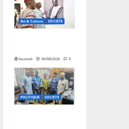
Art & Culture
SOCIETE
Musée national du Mali :
TƐGƐNƆ au service de la
valorisation du patrimoine
fasomali
06/08/2026
0
POLITIQUE
SOCIETE
San : le nouveau Directeur
régional de la police
nationale à l’écoute des