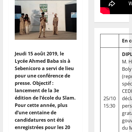
En 
Jeudi 15 août 2019, le
DIP
Lycée Ahmed Baba sis à
M. 
Sebenicoro a servi de lieu
Boly
pour une conférence de
(rep
presse. Objectif :
spéc
lancement de la 3e
CED
édition de l’école du Slam.
25/10
décl
Pour cette année, plus
15:30
per
d’une centaine de
grat
candidatures ont été
gou
enregistrées pour les 20
du Ma