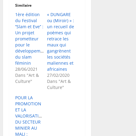
Similaire
1ère édition
« DUNGARE
du Festival
ou (Miroir) » :
‘’Slam et Eve’’ :
un recueil de
Un projet
poèmes qui
prometteur
retrace les
pour le
maux qui
développement
gangrènent
du slam
les sociétés
féminin
maliennes et
28/06/2021
africaines
Dans "Art &
27/02/2020
Culture"
Dans "Art &
Culture"
POUR LA
PROMOTION
ET LA
VALORISATION
DU SECTEUR
MINIER AU
MALI :