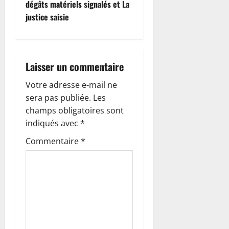
dégâts matériels signalés et La
a
justice saisie
t
i
Laisser un commentaire
o
Votre adresse e-mail ne
n
sera pas publiée.
Les
champs obligatoires sont
d
indiqués avec
*
’
Commentaire
*
a
r
t
i