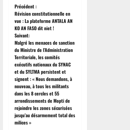
N
Précédent :
Révision constitutionnelle en
a
vue : La plateforme ANTALA AN
KO AN FASO dit niet !
v
Suivant:
i
Malgré les menaces de sanction
du Ministre de l’Administration
g
Territoriale, les comités
exécutifs nationaux du SYNAC
a
et du SYLTMA persistent et
t
signent : « Nous demandons, à
nouveau, à tous les militants
i
dans les 8 cercles et 55
arrondissements de Mopti de
o
rejoindre les zones sécurisées
n
jusqu’au désarmement total des
milices »