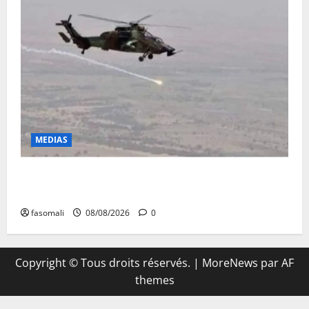
MEDIAS
Terrorisme : les FAMa enchaînent les frappes à
Boulkessi, Kidal et Tessalit
fasomali
08/08/2026
0
Copyright © Tous droits réservés.
|
MoreNews
par AF
themes