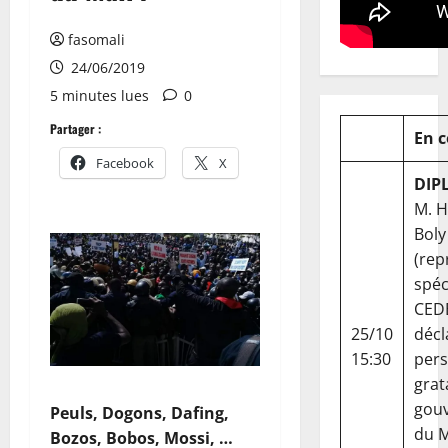
fasomali
24/06/2019
5 minutes lues
0
Partager :
En 
Facebook
X
DIP
M. 
Boly
(rep
spéc
CED
25/10
décl
15:30
per
grat
gou
Peuls, Dogons, Dafing,
du Ma
Bozos, Bobos, Mossi, …