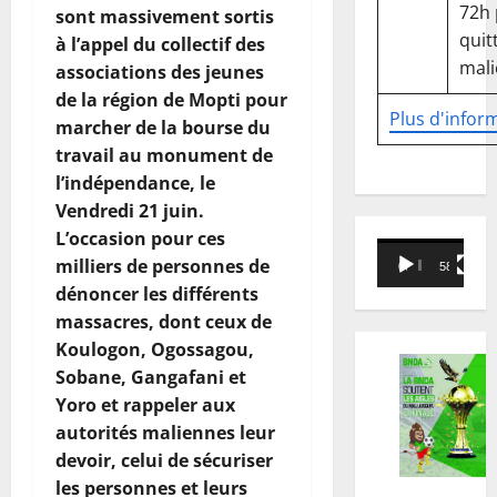
72h
sont massivement sortis
quitt
à l’appel du collectif des
mali
associations des jeunes
de la région de Mopti pour
Plus d'infor
marcher de la bourse du
travail au monument de
l’indépendance, le
Vendredi 21 juin.
L’occasion pour ces
Lecteur
milliers de personnes de
00:00
58:18
vidéo
dénoncer les différents
massacres, dont ceux de
Koulogon, Ogossagou,
Sobane, Gangafani et
Yoro et rappeler aux
autorités maliennes leur
devoir, celui de sécuriser
les personnes et leurs