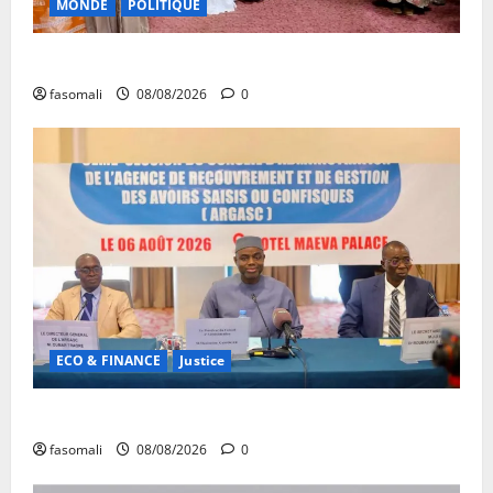
MONDE
POLITIQUE
Forum de Ouagadougou : Le Mali y sera représenté
fasomali
08/08/2026
0
ECO & FINANCE
Justice
Avoirs saisis : l’ARGASC tient sa 3e session
fasomali
08/08/2026
0