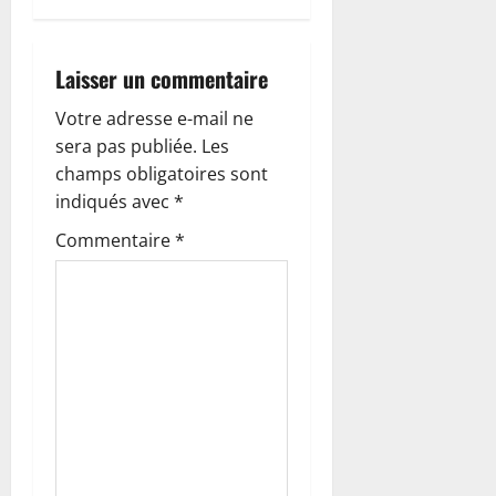
d
’
Laisser un commentaire
a
Votre adresse e-mail ne
r
sera pas publiée.
Les
champs obligatoires sont
t
indiqués avec
*
i
Commentaire
*
c
l
e