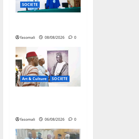
SOCIETE
Danbé Bulon : La voix des
ancêtres
fasomali
08/08/2026
0
Art & Culture
SOCIETE
Musée national du Mali :
TƐGƐNƆ au service de la
valorisation du patrimoine
fasomali
06/08/2026
0