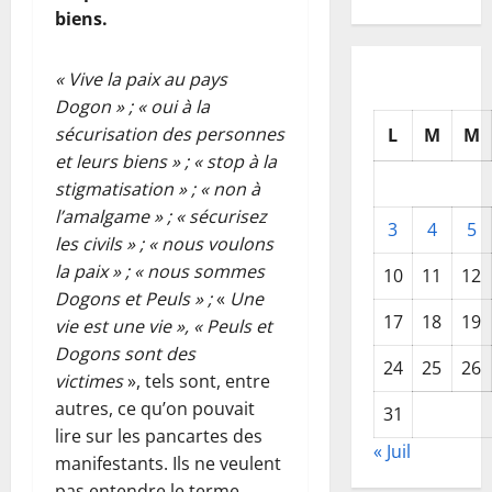
biens.
« Vive la paix au pays
Dogon » ; « oui à la
sécurisation des personnes
L
M
M
et leurs biens » ; « stop à la
stigmatisation » ; « non à
l’amalgame » ; « sécurisez
3
4
5
les civils » ; « nous voulons
la paix » ; « nous sommes
10
11
12
Dogons et Peuls » ;
«
Une
17
18
19
vie est une vie
», «
Peuls et
Dogons sont des
24
25
26
victimes
», tels sont, entre
autres, ce qu’on pouvait
31
lire sur les pancartes des
« Juil
manifestants. Ils ne veulent
pas entendre le terme