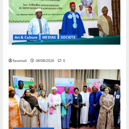
Art & Culture
MEDIAS
SOCIETE
Danbé Bulon : La voix des ancêtres
fasomali
08/08/2026
0