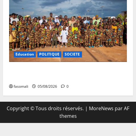
Education
POLITIQUE
SOCIETE
Vacances citoyennes : les Pupilles de la Nation au
cœur d’une initiative d’épanouissement
fasomali
05/08/2026
0
Copyright © Tous droits réservés.
|
MoreNews
par AF
themes