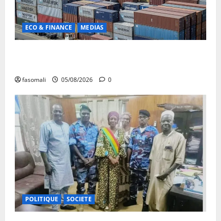
ECO & FINANCE
MEDIAS
Chaîne d’approvisionnement menacée : Le CMC tire
la sonnette d’alarme
fasomali
05/08/2026
0
POLITIQUE
SOCIETE