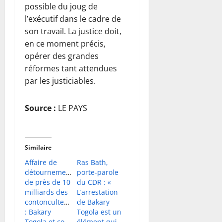
possible du joug de
l’exécutif dans le cadre de
son travail. La justice doit,
en ce moment précis,
opérer des grandes
réformes tant attendues
par les justiciables.
Source :
LE PAYS
Similaire
Affaire de
Ras Bath,
détournement
porte-parole
de près de 10
du CDR : «
milliards des
L’arrestation
contonculteurs
de Bakary
: Bakary
Togola est un
Togola et co-
élément qui