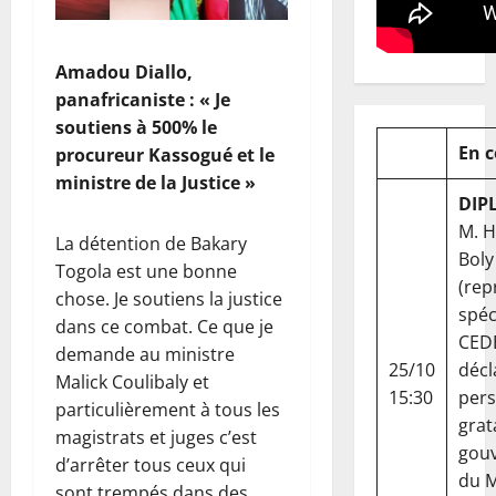
Amadou Diallo,
panafricaniste : « Je
soutiens à 500% le
En 
procureur Kassogué et le
ministre de la Justice »
DIP
M. 
La détention de Bakary
Boly
Togola est une bonne
(rep
chose. Je soutiens la justice
spéc
dans ce combat. Ce que je
CED
demande au ministre
25/10
décl
Malick Coulibaly et
15:30
per
particulièrement à tous les
grat
magistrats et juges c’est
gou
d’arrêter tous ceux qui
du Ma
sont trempés dans des