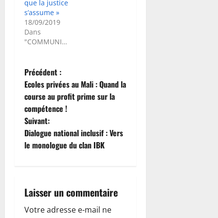
que la justice
s’assume »
18/09/2019
Dans
"COMMUNIQUE"
N
Précédent :
Ecoles privées au Mali : Quand la
a
course au profit prime sur la
compétence !
v
Suivant:
i
Dialogue national inclusif : Vers
le monologue du clan IBK
g
a
Laisser un commentaire
t
Votre adresse e-mail ne