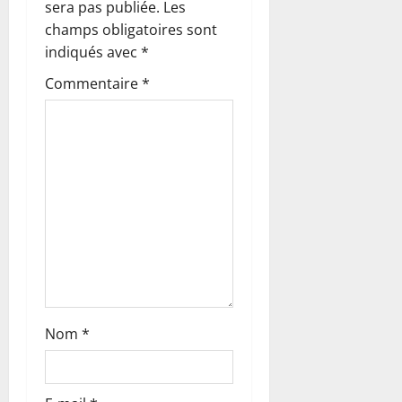
i
sera pas publiée.
Les
o
champs obligatoires sont
indiqués avec
*
n
Commentaire
*
d
’
a
r
t
i
c
Nom
*
l