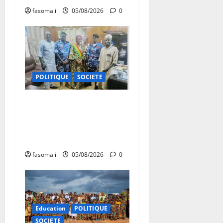
fasomali
05/08/2026
0
POLITIQUE
SOCIETE
San : le nouveau Directeur
régional de la police
nationale à l’écoute des
autorités communales
fasomali
05/08/2026
0
Education
POLITIQUE
SOCIETE