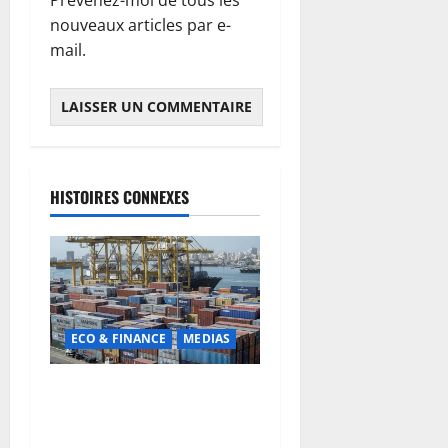
Prévenez-moi de tous les
nouveaux articles par e-
mail.
HISTOIRES CONNEXES
ECO & FINANCE
MEDIAS
Chaîne d’approvisionnement
menacée : Le CMC tire la
sonnette d’alarme