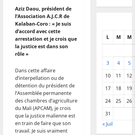
Aziz Daou, président de
l’Association A.J.C.R de
Kalaban-Coro : « Je suis
d’accord avec cette
L
M
M
arrestation et je crois que
la justice est dans son
rôle »
3
4
5
Dans cette affaire
10
11
12
d’interpellation ou de
détention du président de
17
18
19
l’Assemblée permanente
des chambres d’agriculture
24
25
26
du Mali (APCAM), je crois
31
que la justice malienne est
en train de faire que son
« Juil
travail. Je suis vraiment