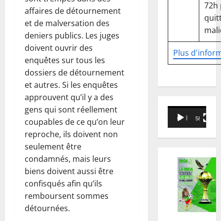
72h
affaires de détournement
quitt
et de malversation des
mali
deniers publics. Les juges
doivent ouvrir des
Plus d'infor
enquêtes sur tous les
dossiers de détournement
et autres. Si les enquêtes
approuvent qu’il y a des
gens qui sont réellement
Lecteur
00:00
58:18
coupables de ce qu’on leur
vidéo
reproche, ils doivent non
seulement être
condamnés, mais leurs
biens doivent aussi être
confisqués afin qu’ils
remboursent sommes
détournées.