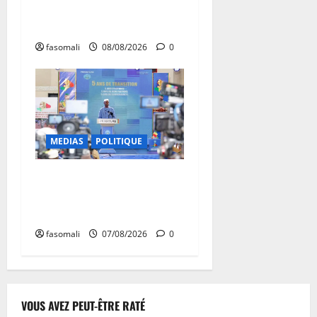
enchaînent les frappes à
Boulkessi, Kidal et Tessalit
fasomali
08/08/2026
0
MEDIAS
POLITIQUE
Mali : après cinq ans de
Transition, place au
développement
fasomali
07/08/2026
0
VOUS AVEZ PEUT-ÊTRE RATÉ