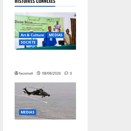
HISTOIRES CONNEXES
Art & Culture
MEDIAS
SOCIETE
Danbé Bulon : La voix des
ancêtres
fasomali
08/08/2026
0
MEDIAS
Terrorisme : les FAMa