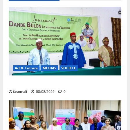
Art & Culture
MEDIAS
SOCIETE
Danbé Bulon : La voix des ancêtres
fasomali
08/08/2026
0