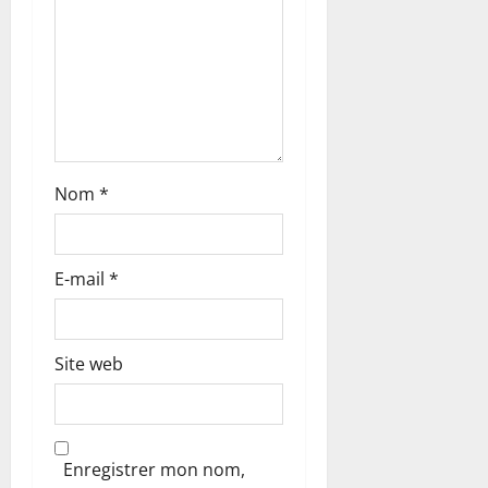
c
l
e
Nom
*
E-mail
*
Site web
Enregistrer mon nom,