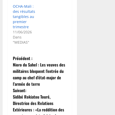
OCHA-Mali :
des résultats
tangibles au
premier
trimestre
11/06/2026
Dans
"MEDIAS"
N
Précédent :
Nioro du Sahel : Les veuves des
a
militaires bloquent l’entrée du
camp au chef d’état-major de
v
l’armée de terre
i
Suivant:
Sidibé Rokiatou Touré,
g
Directrice des Relations
Extérieures : «La reddition des
a