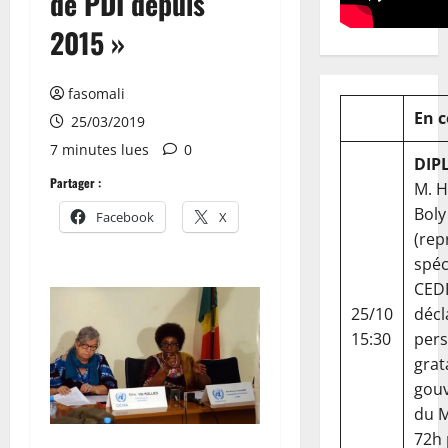
de PDI depuis
2015 »
fasomali
En 
25/03/2019
7 minutes lues
0
DIP
Partager :
M. 
Boly
Facebook
X
(rep
spéc
CED
25/10
décl
15:30
per
grat
gou
du Ma
72h