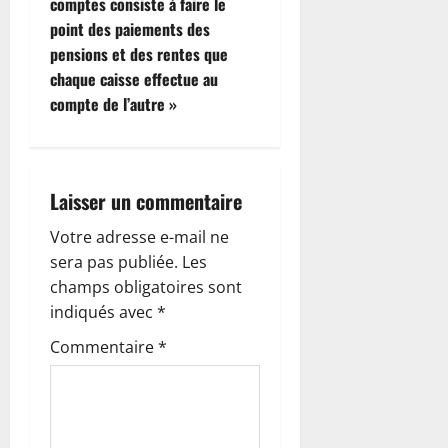
comptes consiste à faire le
t
point des paiements des
pensions et des rentes que
i
chaque caisse effectue au
compte de l’autre »
o
n
d
Laisser un commentaire
’
Votre adresse e-mail ne
sera pas publiée.
Les
a
champs obligatoires sont
indiqués avec
*
r
Commentaire
*
t
i