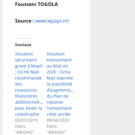
Fousseni TOGOLA
Source :
www.lepays.ml
Similaire
Situation
Situation
sécuritaire
humanitaire
grave à Mopti
au Mali en
: OCHA Mali
2020 : Ocha
recommande
Mali exprime
des
la possibilité
ressources
d’augmentation
financières
du Plan de
additionnelles
réponse
pour éviter la
humanitaire
catastrophe
cette année
03/07/2019
09/04/2020
Dans
Dans
"MEDIAS"
"MEDIAS"