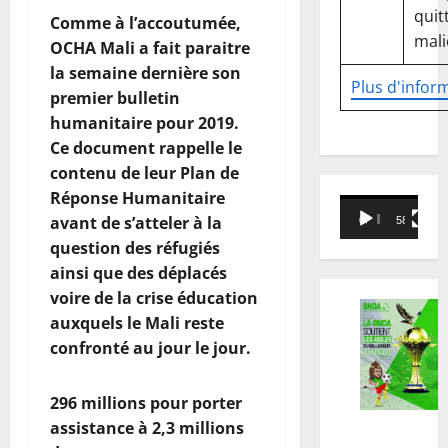
quitt
Comme à l’accoutumée,
mali
OCHA Mali a fait paraitre
la semaine dernière son
Plus d'infor
premier bulletin
humanitaire pour 2019.
Ce document rappelle le
contenu de leur Plan de
Réponse Humanitaire
Lecteur
avant de s’atteler à la
00:00
58:18
vidéo
question des réfugiés
ainsi que des déplacés
voire de la crise éducation
auxquels le Mali reste
confronté au jour le jour.
296 millions pour porter
assistance à 2,3 millions