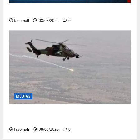
Avoirs saisis : l’ARGASC tient sa 3e session
fasomali
08/08/2026
0
MEDIAS
Terrorisme : les FAMa enchaînent les frappes à
Boulkessi, Kidal et Tessalit
fasomali
08/08/2026
0