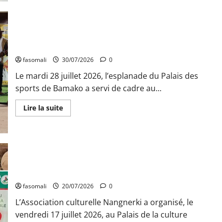
sur
Musée
national
du
Mali
Festival Balani Dogokoun : le balafon au cœur de l’unité
:
TƐGƐNƆ
nationale
au
service
fasomali
30/07/2026
0
de
la
Le mardi 28 juillet 2026, l’esplanade du Palais des
valorisation
du
sports de Bamako a servi de cadre au...
patrimoine
En
Lire la suite
savoir
plus
sur
Festival
Balani
Dogokoun
:
Balani Dogokoun : la première édition placée sous le signe de
le
balafon
la culture
au
cœur
fasomali
20/07/2026
0
de
l’unité
L’Association culturelle Nangnerki a organisé, le
nationale
vendredi 17 juillet 2026, au Palais de la culture