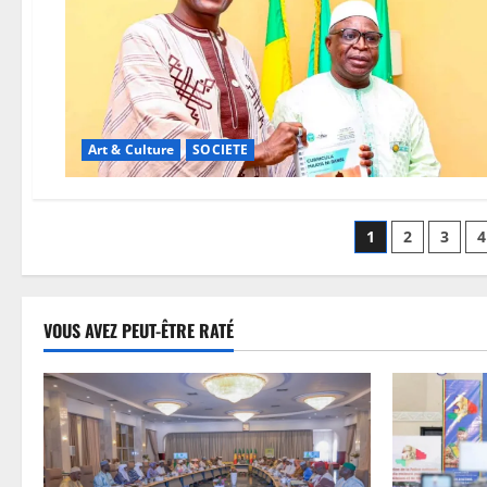
Art & Culture
SOCIETE
Paginatio
1
2
3
4
des
publicati
VOUS AVEZ PEUT-ÊTRE RATÉ