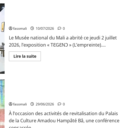
Le
Mali
et
la
Mauritanie
Culture : Revitalisation du Musée national
s’unissent
fasomali
10/07/2026
0
‎Le Musée national du Mali a abrité ce jeudi 2 juillet
2026, l’exposition « TƐGƐNƆ » (L’empreinte)....
En
Lire la suite
savoir
plus
sur
Culture
:
Revitalisation
du
Musée
Revitalisation du Palais de la Culture : le Malidenya au cœur
national
des échanges sur la cohésion sociale
fasomali
29/06/2026
0
À l’occasion des activités de revitalisation du Palais
de la Culture Amadou Hampâté Bâ, une conférence
consacrée...