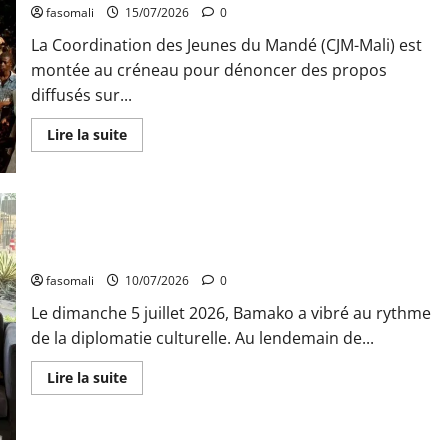
aux
fasomali
15/07/2026
0
oubliés
de
La Coordination des Jeunes du Mandé (CJM-Mali) est
la
crise
montée au créneau pour dénoncer des propos
diffusés sur...
En
Lire la suite
savoir
plus
sur
Mali
:
la
CJM
condamne
Artisanat : Le Mali et la Mauritanie s’unissent
des
propos
fasomali
10/07/2026
0
visant
l’histoire
‎Le dimanche 5 juillet 2026, Bamako a vibré au rythme
du
Mandén
de la diplomatie culturelle. Au lendemain de...
En
Lire la suite
savoir
plus
sur
Artisanat
: