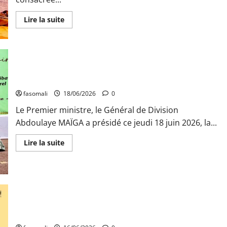
En
Lire la suite
savoir
plus
sur
Revitalisation
du
Palais
de
la
Culture : Perpétuer les savoirs endogènes
Culture
:
fasomali
18/06/2026
0
le
Malidenya
Le Premier ministre, le Général de Division
au
cœur
Abdoulaye MAÏGA a présidé ce jeudi 18 juin 2026, la...
des
échanges
sur
En
Lire la suite
la
savoir
cohésion
plus
sociale
sur
Culture
:
Perpétuer
les
savoirs
Mali : Les nоuvеauх сurriсulа sur les valeurs de « Mаaya ni
endogènes
Danbé » présentés аuх autоrités