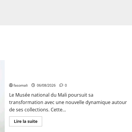
Musée national du Mali : TƐGƐNƆ au service de la valorisation
du patrimoine
fasomali
06/08/2026
0
Le Musée national du Mali poursuit sa
transformation avec une nouvelle dynamique autour
de ses collections. Cette...
En
Lire la suite
savoir
plus