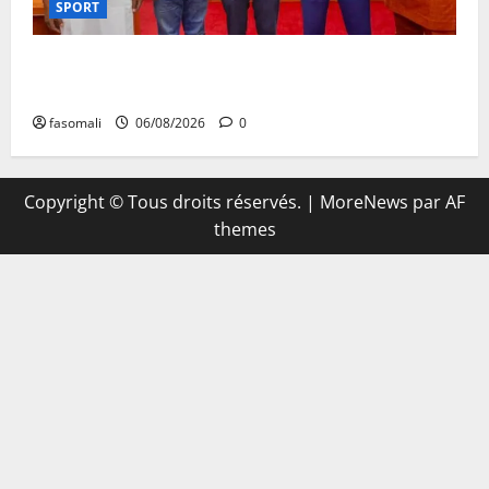
SPORT
FEMAFOOT : l’Ambassadeur du Royaume-Uni explore
des pistes de coopération
fasomali
06/08/2026
0
Copyright © Tous droits réservés.
|
MoreNews
par AF
themes