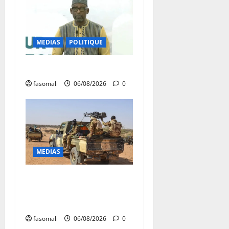
MEDIAS
POLITIQUE
Diplomatie : calme précaire
fasomali
06/08/2026
0
MEDIAS
Tessalit et Tabrichat : La
coalition JNIM/FLA mise en
déroute
fasomali
06/08/2026
0