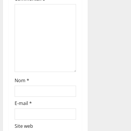
’
a
r
t
i
c
l
Nom
*
e
E-mail
*
Site web