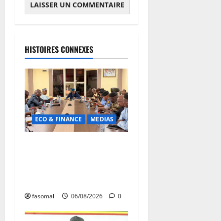
HISTOIRES CONNEXES
ECO & FINANCE
MEDIAS
Hydrocarbures : plus de
32,5 millions de litres
réceptionnés à Bamako en
une semaine
fasomali
06/08/2026
0