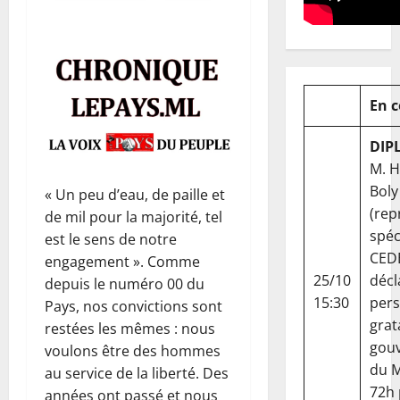
En 
DIP
M. 
Boly
« Un peu d’eau, de paille et
(rep
de mil pour la majorité, tel
spéc
est le sens de notre
CED
engagement ». Comme
25/10
décl
depuis le numéro 00 du
15:30
per
Pays, nos convictions sont
grat
restées les mêmes : nous
gou
voulons être des hommes
du Ma
au service de la liberté. Des
72h
années ont passé et nous