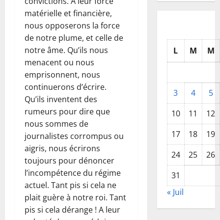
convictions. A leur force
matérielle et financière,
nous opposerons la force
de notre plume, et celle de
notre âme. Qu’ils nous
L
M
M
menacent ou nous
emprisonnent, nous
continuerons d’écrire.
3
4
5
Qu’ils inventent des
rumeurs pour dire que
10
11
12
nous sommes de
17
18
19
journalistes corrompus ou
aigris, nous écrirons
24
25
26
toujours pour dénoncer
l’incompétence du régime
31
actuel. Tant pis si cela ne
« Juil
plait guère à notre roi. Tant
pis si cela dérange ! A leur