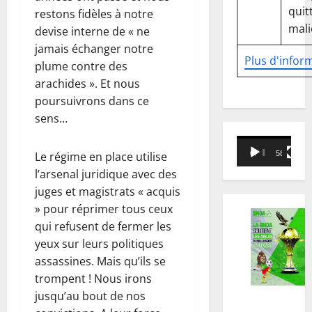
quitt
restons fidèles à notre
mali
devise interne de « ne
jamais échanger notre
Plus d'infor
plume contre des
arachides ». Et nous
poursuivrons dans ce
sens…
Lecteur
00:00
58:18
Le régime en place utilise
vidéo
l’arsenal juridique avec des
juges et magistrats « acquis
» pour réprimer tous ceux
qui refusent de fermer les
yeux sur leurs politiques
assassines. Mais qu’ils se
trompent ! Nous irons
jusqu’au bout de nos