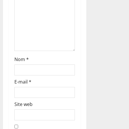
r
t
i
c
l
Nom
*
e
E-mail
*
Site web