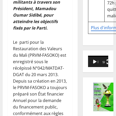
militants à travers son
72h
Président, Mamadou
quitt
Oumar Sidibé, pour
mali
atteindre les objectifs
Plus d'infor
fixés par le Parti.
Le parti pour la
Restauration des Valeurs
du Mali (PRVM-FASOKO) est
Lecteur
enregistré sous le
00:00
58:18
vidéo
récépissé N°042/MATDAT-
DGAT du 20 mars 2013.
Depuis sa création en 2013,
le PRVM-FASOKO a toujours
préparé son État financier
Annuel pour la demande
du financement public,
conformément aux règles