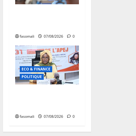
Mali : Le bilan de cinq
années de Transition sous le
signe de la « refondation »
fasomali
07/08/2026
0
ECO & FINANCE
POLITIQUE
31ᵉ CA de l’APEJ :
Renforcement des actions
en faveur des jeunes
fasomali
07/08/2026
0