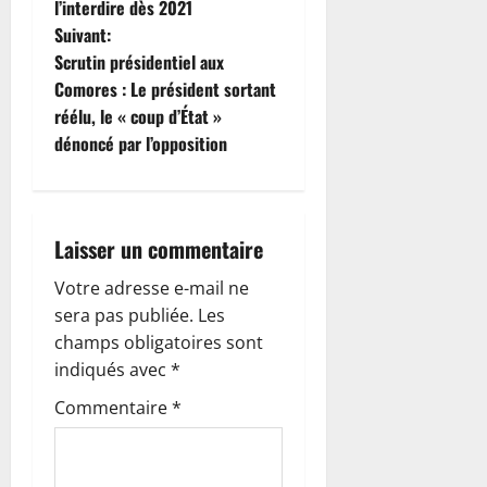
l’interdire dès 2021
v
Suivant:
i
Scrutin présidentiel aux
Comores : Le président sortant
g
réélu, le « coup d’État »
dénoncé par l’opposition
a
t
i
Laisser un commentaire
o
Votre adresse e-mail ne
sera pas publiée.
Les
n
champs obligatoires sont
indiqués avec
*
d
Commentaire
*
’
a