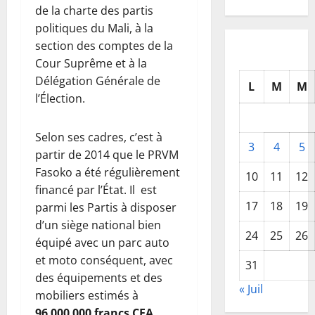
de la charte des partis
politiques du Mali, à la
section des comptes de la
Cour Suprême et à la
Délégation Générale de
L
M
M
l’Élection.
Selon ses cadres, c’est à
3
4
5
partir de 2014 que le PRVM
Fasoko a été régulièrement
10
11
12
financé par l’État. Il est
17
18
19
parmi les Partis à disposer
d’un siège national bien
24
25
26
équipé avec un parc auto
et moto conséquent, avec
31
des équipements et des
« Juil
mobiliers estimés à
96 000 000 francs CFA
.