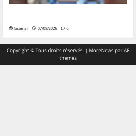
Mali : Le bilan de cinq années de Transition sous le
signe de la « refondation »
fasomali
07/08/2026
0
Copyright © Tous droits réservés.
|
MoreNews
par AF
themes