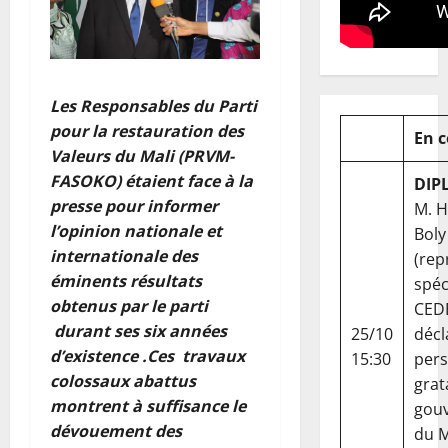
Les Responsables du Parti
pour la restauration des
En 
Valeurs du Mali (PRVM-
FASOKO) étaient face à la
DIP
presse pour informer
M. 
l’opinion nationale et
Boly
internationale des
(rep
éminents résultats
spéc
obtenus par le parti
CED
durant ses six années
25/10
décl
d’existence .Ces travaux
15:30
per
colossaux abattus
grat
montrent à suffisance le
gou
dévouement des
du Ma