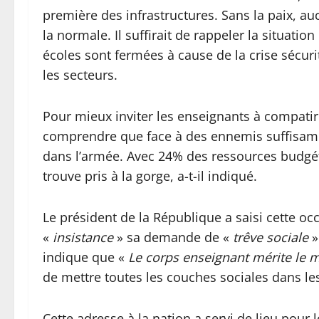
première des infrastructures. Sans la paix, au
la normale. Il suffirait de rappeler la situati
écoles sont fermées à cause de la crise sécuri
les secteurs.
Pour mieux inviter les enseignants à compatir 
comprendre que face à des ennemis suffisammen
dans l’armée. Avec 24% des ressources budgétai
trouve pris à la gorge, a-t-il indiqué.
Le président de la République a saisi cette o
«
insistance
» sa demande de «
trêve sociale
»
indique que «
Le corps enseignant mérite le m
de mettre toutes les couches sociales dans les
Cette adresse à la nation a servi de lieu pour 