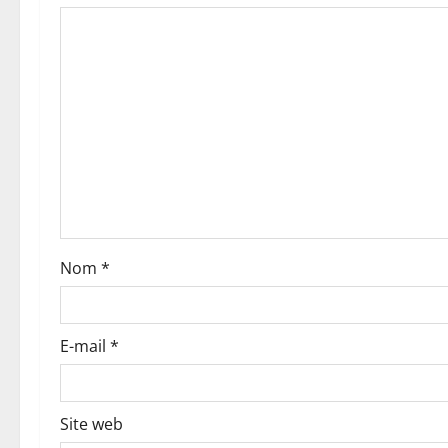
’
a
r
t
i
c
Nom
*
l
e
E-mail
*
Site web