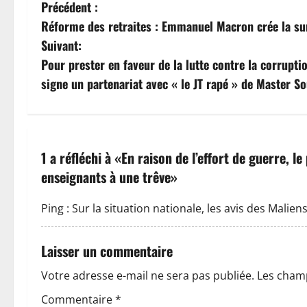
N
Précédent :
Réforme des retraites : Emmanuel Macron crée la sur
a
Suivant:
v
Pour prester en faveur de la lutte contre la corruptio
signe un partenariat avec « le JT rapé » de Master 
i
g
a
1 a réfléchi à «
En raison de l’effort de guerre, l
enseignants à une trêve
»
t
i
Ping :
Sur la situation nationale, les avis des Malien
o
Laisser un commentaire
n
Votre adresse e-mail ne sera pas publiée.
Les champ
d
Commentaire
*