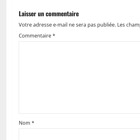
t
Laisser un commentaire
i
Votre adresse e-mail ne sera pas publiée.
Les champ
o
Commentaire
*
n
d
’
a
r
t
Nom
*
i