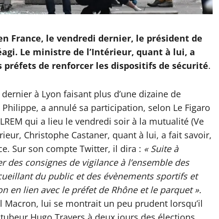
 en France, le vendredi dernier, le président de
gi. Le ministre de l’Intérieur, quant à lui, a
 préfets de renforcer les dispositifs de sécurité
.
dernier à Lyon faisant plus d’une dizaine de
 Philippe, a annulé sa participation, selon Le Figaro
REM qui a lieu le vendredi soir à la mutualité (Ve
ieur, Christophe Castaner, quant à lui, a fait savoir,
e. Sur son compte Twitter, il dira :
« Suite à
er des consignes de vigilance à l’ensemble des
cueillant du public et des évènements sportifs et
ion en lien avec le préfet de Rhône et le parquet ».
 Macron, lui se montrait un peu prudent lorsqu’il
utubeur Hugo Travers à deux jours des élections