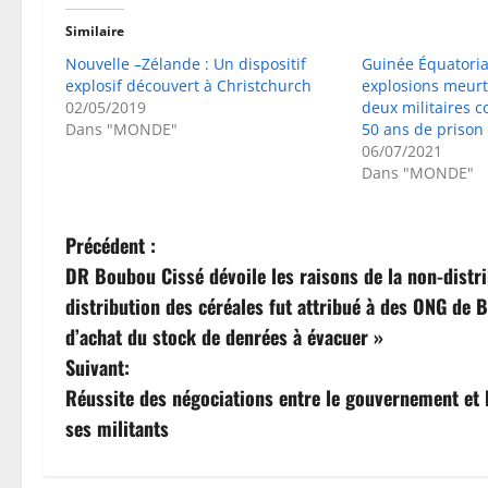
Similaire
Nouvelle –Zélande : Un dispositif
Guinée Équatorial
explosif découvert à Christchurch
explosions meurt
02/05/2019
deux militaires 
Dans "MONDE"
50 ans de prison
06/07/2021
Dans "MONDE"
N
Précédent :
DR Boubou Cissé dévoile les raisons de la non-distri
a
distribution des céréales fut attribué à des ONG de
v
d’achat du stock de denrées à évacuer »
Suivant:
i
Réussite des négociations entre le gouvernement et le
g
ses militants
a