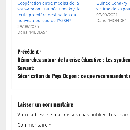
Coopération entre médias de la
Guinée Conakry :
sous-région : Guinée Conakry, la
victime de sa go
toute première destination du
07/09/2021
nouveau bureau de l’ASSEP
Dans "MONDE"
29/08/2025
Dans "MEDIAS"
N
Précédent :
Démarches autour de la crise éducative : Les syndic
a
Suivant:
v
Sécurisation du Pays Dogon : ce que recommandent et
i
g
Laisser un commentaire
a
Votre adresse e-mail ne sera pas publiée.
Les champ
t
Commentaire
*