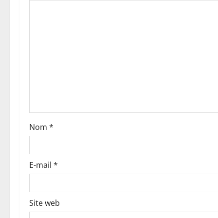
i
o
n
d
’
a
Nom
*
r
t
E-mail
*
i
c
Site web