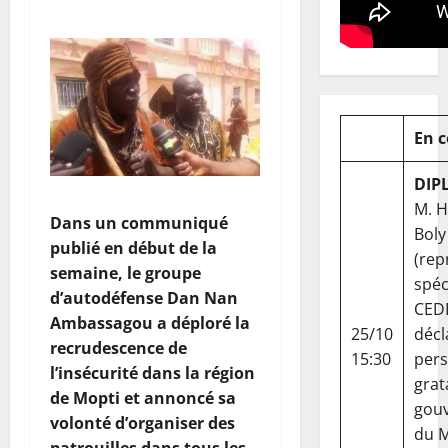
En 
DIP
M. 
Dans un communiqué
Boly
publié en début de la
(rep
semaine, le groupe
spéc
d’autodéfense Dan Nan
CED
Ambassagou a déploré la
25/10
décl
recrudescence de
15:30
per
l’insécurité dans la région
grat
de Mopti et annoncé sa
gou
volonté d’organiser des
du Ma