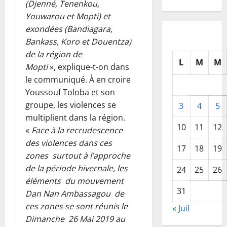
(Djenné, Tenenkou,
Youwarou et Mopti) et
exondées (Bandiagara,
Bankass, Koro et Douentza)
de la région de
L
M
M
Mopti
», explique-t-on dans
le communiqué. À en croire
Youssouf Toloba et son
groupe, les violences se
3
4
5
multiplient dans la région.
10
11
12
«
Face à la recrudescence
des violences dans ces
17
18
19
zones surtout à l’approche
de la période hivernale, les
24
25
26
éléments du mouvement
31
Dan Nan Ambassagou de
ces zones se sont réunis le
« Juil
Dimanche 26 Mai 2019 au