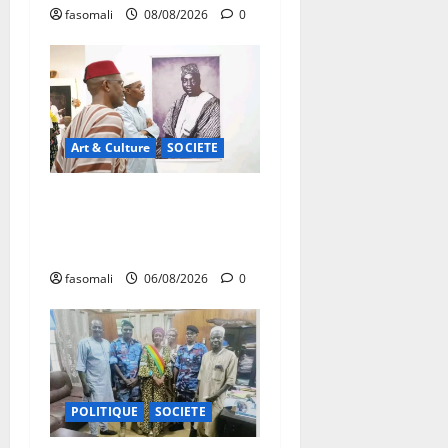
fasomali
08/08/2026
0
Art & Culture
SOCIETE
Musée national du Mali :
TƐGƐNƆ au service de la
valorisation du patrimoine
fasomali
06/08/2026
0
POLITIQUE
SOCIETE