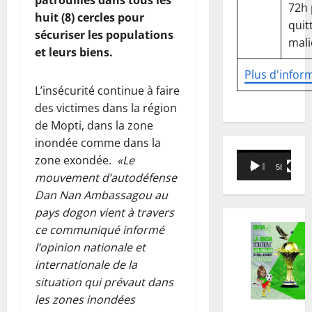
patrouilles dans tous les
72h
huit (8) cercles pour
quitt
sécuriser les populations
mali
et leurs biens.
Plus d'infor
L’insécurité continue à faire
des victimes dans la région
de Mopti, dans la zone
inondée comme dans la
Lecteur
zone exondée.
«Le
00:00
58:18
vidéo
mouvement d’autodéfense
Dan Nan Ambassagou au
pays dogon vient à travers
ce communiqué informé
l’opinion nationale et
internationale de la
situation qui prévaut dans
les zones inondées