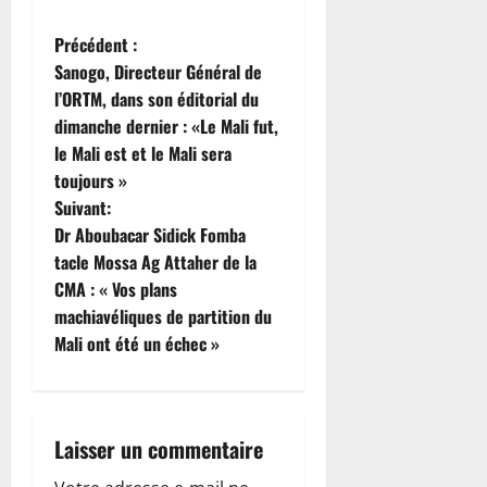
N
Précédent :
Sanogo, Directeur Général de
a
l’ORTM, dans son éditorial du
dimanche dernier : «Le Mali fut,
v
le Mali est et le Mali sera
i
toujours »
Suivant:
g
Dr Aboubacar Sidick Fomba
tacle Mossa Ag Attaher de la
a
CMA : « Vos plans
t
machiavéliques de partition du
Mali ont été un échec »
i
o
Laisser un commentaire
n