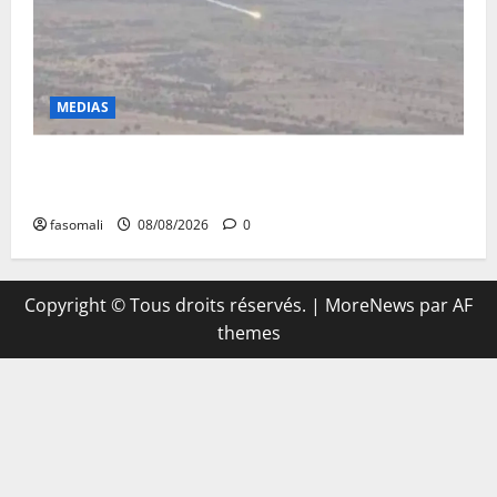
MEDIAS
Terrorisme : les FAMa enchaînent les frappes à
Boulkessi, Kidal et Tessalit
fasomali
08/08/2026
0
Copyright © Tous droits réservés.
|
MoreNews
par AF
themes