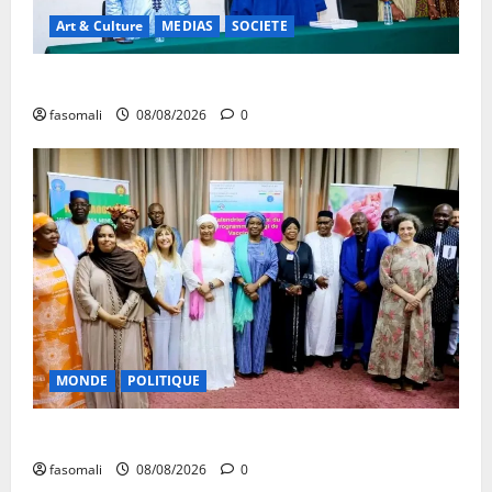
Art & Culture
MEDIAS
SOCIETE
Danbé Bulon : La voix des ancêtres
fasomali
08/08/2026
0
MONDE
POLITIQUE
Forum de Ouagadougou : Le Mali y sera représenté
fasomali
08/08/2026
0