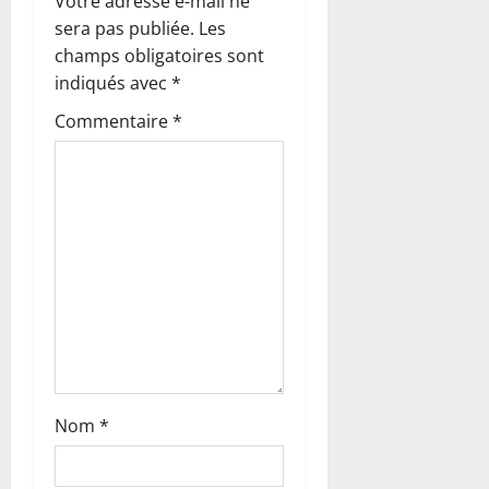
Votre adresse e-mail ne
d
sera pas publiée.
Les
’
champs obligatoires sont
indiqués avec
*
a
Commentaire
*
r
t
i
c
l
e
Nom
*