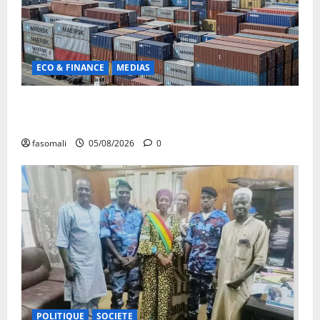
ECO & FINANCE
MEDIAS
Chaîne d’approvisionnement menacée : Le CMC tire
la sonnette d’alarme
fasomali
05/08/2026
0
POLITIQUE
SOCIETE