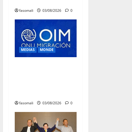
de la diaspora
fasomali
03/08/2026
0
MEDIAS
MONDE
Traite des personnes : l’OIM
alerte sur l’essor des
arnaques en ligne en
Afrique de l’Ouest et du
Centre
fasomali
03/08/2026
0