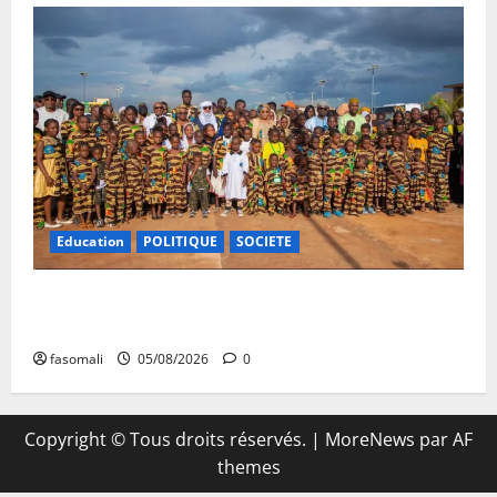
Education
POLITIQUE
SOCIETE
Vacances citoyennes : les Pupilles de la Nation au
cœur d’une initiative d’épanouissement
fasomali
05/08/2026
0
Copyright © Tous droits réservés.
|
MoreNews
par AF
themes