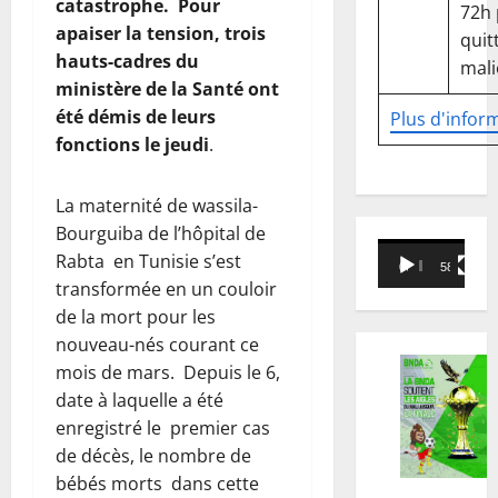
catastrophe. Pour
72h
apaiser la tension, trois
quitt
hauts-cadres du
mali
ministère de la Santé ont
été démis de leurs
Plus d'infor
fonctions le jeudi
.
La maternité de wassila-
Bourguiba de l’hôpital de
Lecteur
Rabta en Tunisie s’est
00:00
58:18
vidéo
transformée en un couloir
de la mort pour les
nouveau-nés courant ce
mois de mars. Depuis le 6,
date à laquelle a été
enregistré le premier cas
de décès, le nombre de
bébés morts dans cette