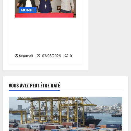
MONDE
Affaire Lee Man-hee en
Corée du Sud : un artisan de
la paix à l’épreuve de la
justice
fasomali
03/08/2026
0
VOUS AVEZ PEUT-ÊTRE RATÉ