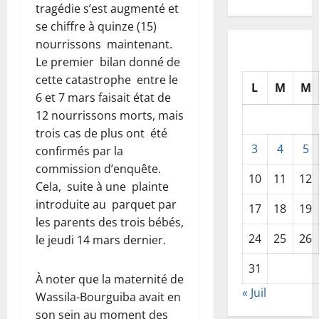
tragédie s’est augmenté et
se chiffre à quinze (15)
nourrissons maintenant.
Le premier bilan donné de
cette catastrophe entre le
L
M
M
6 et 7 mars faisait état de
12 nourrissons morts, mais
trois cas de plus ont été
3
4
5
confirmés par la
commission d’enquête.
10
11
12
Cela, suite à une plainte
introduite au parquet par
17
18
19
les parents des trois bébés,
24
25
26
le jeudi 14 mars dernier.
31
À noter que la maternité de
« Juil
Wassila-Bourguiba avait en
son sein au moment des