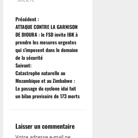
N
Précédent :
ATTAQUE CONTRE LA GARNISON
a
DE DIOURA : le FSD invite IBK à
prendre les mesures urgentes
v
qui s’imposent dans le domaine
i
de la sécurité
Suivant:
g
Catastrophe naturelle au
Mozambique et au Zimbabwe :
a
Le passage du cyclone idai fait
t
un bilan provisoire de 173 morts
i
o
Laisser un commentaire
n
Votre adresse e-mail ne