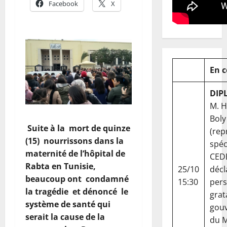
Facebook
X
En 
DIP
M. 
Boly
Suite à la mort de quinze
(rep
(15) nourrissons dans la
spéc
maternité de l’hôpital de
CED
Rabta en Tunisie,
25/10
décl
beaucoup ont condamné
15:30
per
la tragédie et dénoncé le
grat
système de santé qui
gou
serait la cause de la
du Ma