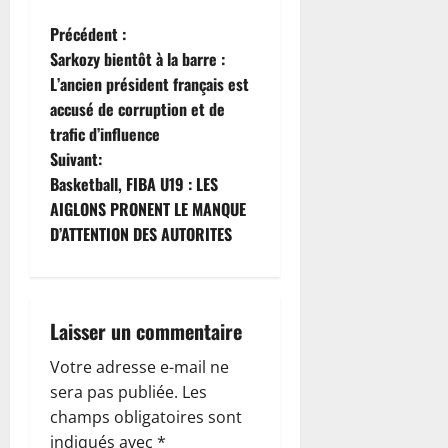
N
Précédent :
Sarkozy bientôt à la barre :
a
L’ancien président français est
accusé de corruption et de
v
trafic d’influence
i
Suivant:
Basketball, FIBA U19 : LES
g
AIGLONS PRONENT LE MANQUE
D’ATTENTION DES AUTORITES
a
t
i
Laisser un commentaire
o
Votre adresse e-mail ne
sera pas publiée.
Les
n
champs obligatoires sont
indiqués avec
*