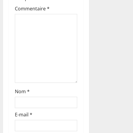
d
Commentaire
*
’
a
r
t
i
c
l
Nom
*
e
E-mail
*