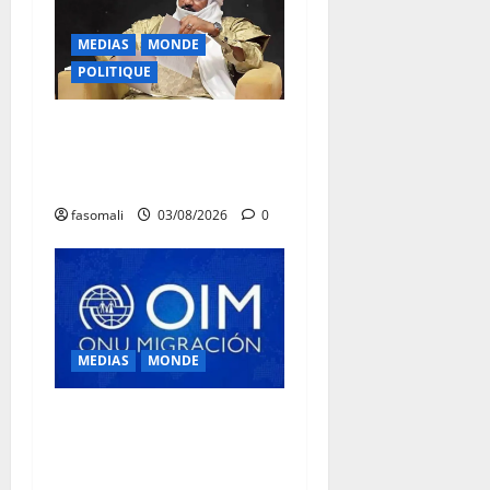
MEDIAS
MONDE
POLITIQUE
Niamey : Le Mali exporte
son modèle de mobilisation
de la diaspora
fasomali
03/08/2026
0
MEDIAS
MONDE
Traite des personnes : l’OIM
alerte sur l’essor des
arnaques en ligne en