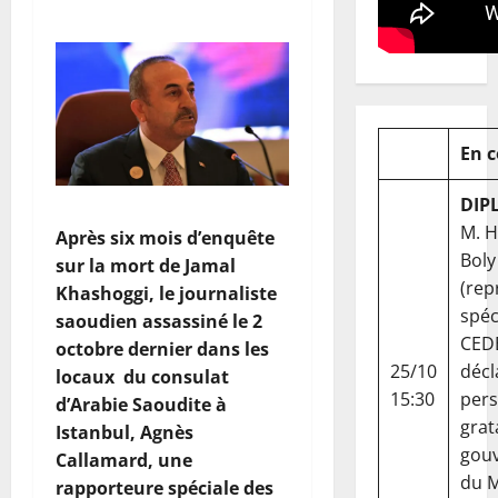
En 
DIP
M. 
Après six mois d’enquête
Boly
sur la mort de Jamal
(rep
Khashoggi, le journaliste
spéc
saoudien assassiné le 2
CED
octobre dernier dans les
25/10
décl
locaux du consulat
15:30
per
d’Arabie Saoudite à
grat
Istanbul, Agnès
gou
Callamard, une
du Ma
rapporteure spéciale des