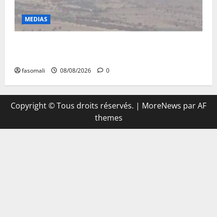
MEDIAS
Terrorisme : les FAMa enchaînent les frappes à
Boulkessi, Kidal et Tessalit
fasomali
08/08/2026
0
Copyright © Tous droits réservés.
|
MoreNews
par AF
themes