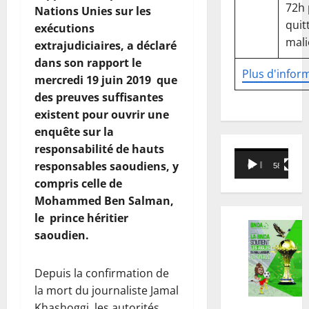
72h
Nations Unies sur les
quitt
exécutions
mali
extrajudiciaires, a déclaré
dans son rapport le
Plus d'infor
mercredi 19 juin 2019 que
des preuves suffisantes
existent pour ouvrir une
enquête sur la
responsabilité de hauts
Lecteur
responsables saoudiens, y
00:00
58:18
vidéo
compris celle de
Mohammed Ben Salman,
le prince héritier
saoudien.
Depuis la confirmation de
la mort du journaliste Jamal
Khashoggi, les autorités