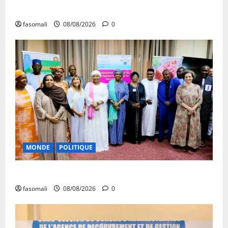
Danbé Bulon : La voix des ancêtres
fasomali
08/08/2026
0
MONDE
POLITIQUE
Forum de Ouagadougou : Le Mali y sera représenté
fasomali
08/08/2026
0