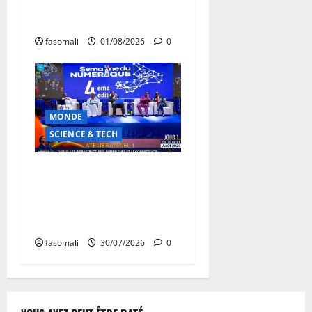
Sahel maître de son destin
technologique
fasomali
01/08/2026
0
MONDE
SCIENCE & TECH
Semaine du Numérique
2026 : Vers une couverture
universelle et souveraine au
sein de l’AES
fasomali
30/07/2026
0