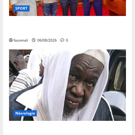
SPORT
FEMAFOOT : l’Ambassadeur du Royaume-Uni explore
des pistes de coopération
fasomali
06/08/2026
0
Nécrologie
Décès de Cheikh Yacouba Guindo : Vibrant hommage