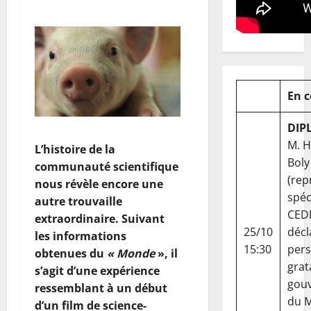
En 
DIP
M. 
L’histoire de la
Boly
communauté scientifique
(rep
nous révèle encore une
spéc
autre trouvaille
CED
extraordinaire. Suivant
25/10
décl
les informations
15:30
per
obtenues du
« Monde
», il
grat
s’agit d’une expérience
gou
ressemblant à un début
du Ma
d’un film de science-