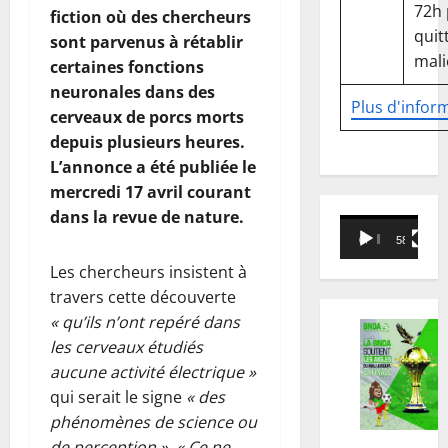
72h
fiction où des chercheurs
quitt
sont parvenus à rétablir
mali
certaines fonctions
neuronales dans des
Plus d'infor
cerveaux de porcs morts
depuis plusieurs heures.
L’annonce a été publiée le
mercredi 17 avril courant
dans la revue de nature.
Lecteur
00:00
58:18
vidéo
Les chercheurs insistent à
travers cette découverte
« qu’ils n’ont repéré dans
les cerveaux étudiés
aucune activité électrique »
qui serait le signe
« des
phénomènes de science ou
de perception »
.
« Ce ne