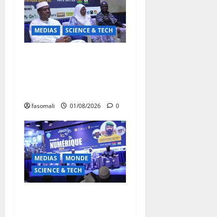
MEDIAS
SCIENCE & TECH
Clôture de la Semaine du
numérique : Plaidoyer d’une
intelligence artificielle au
service de l’AES
fasomali
01/08/2026
0
MEDIAS
MONDE
SCIENCE & TECH
4e Semaine du Numérique :
le Mali trace la voie d’un