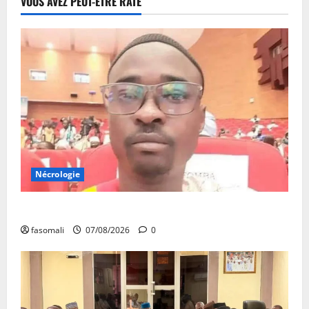
VOUS AVEZ PEUT-ÊTRE RATÉ
Nécrologie
Monde éducatif : décès de Adama Fomba
fasomali
07/08/2026
0