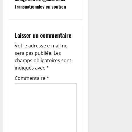
i
transnationales en soutien
g
a
Laisser un commentaire
t
Votre adresse e-mail ne
i
sera pas publiée.
Les
o
champs obligatoires sont
indiqués avec
*
n
Commentaire
*
d
’
a
r