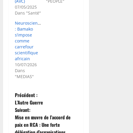
(AVC)
"PEOPLE"
07/05/2025
Dans "Santé"
Neurosciences
: Bamako
s’impose
comme
carrefour
scientifique
africain
10/07/2026
Dans
"MEDIAS"
N
Précédent :
L’Autre Guerre
a
Suivant:
Mise en œuvre de l’accord de
v
paix en RCA : Une forte
délégation d’organisations