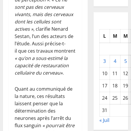
sont pas des cerveaux
vivants, mais des cerveaux
dont les cellules sont
actives »
, clarifie Nenard
L
M
M
Sestan, l’un des acteurs de
l’étude. Aussi précise-t-
il que ces travaux montrent
« qu’on a sous-estimé la
3
4
5
capacité de restauration
cellulaire du cerveau»
.
10
11
12
17
18
19
Quant au communiqué de
la nature, ces résultats
24
25
26
laissent penser que la
31
détermination des
neurones après l’arrêt du
« Juil
flux sanguin
« pourrait être