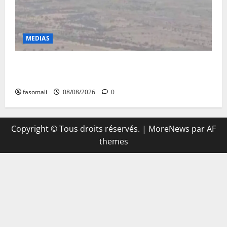
MEDIAS
Terrorisme : les FAMa enchaînent les frappes à
Boulkessi, Kidal et Tessalit
fasomali
08/08/2026
0
Copyright © Tous droits réservés.
|
MoreNews
par AF
themes