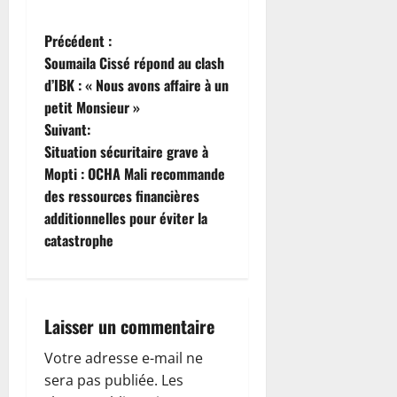
N
Précédent :
Soumaila Cissé répond au clash
a
d’IBK : « Nous avons affaire à un
petit Monsieur »
v
Suivant:
i
Situation sécuritaire grave à
Mopti : OCHA Mali recommande
g
des ressources financières
additionnelles pour éviter la
a
catastrophe
t
i
Laisser un commentaire
o
Votre adresse e-mail ne
n
sera pas publiée.
Les