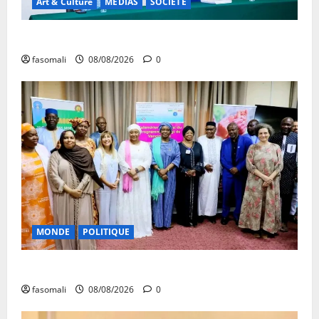
Art & Culture
MEDIAS
SOCIETE
Danbé Bulon : La voix des ancêtres
fasomali
08/08/2026
0
MONDE
POLITIQUE
Forum de Ouagadougou : Le Mali y sera représenté
fasomali
08/08/2026
0