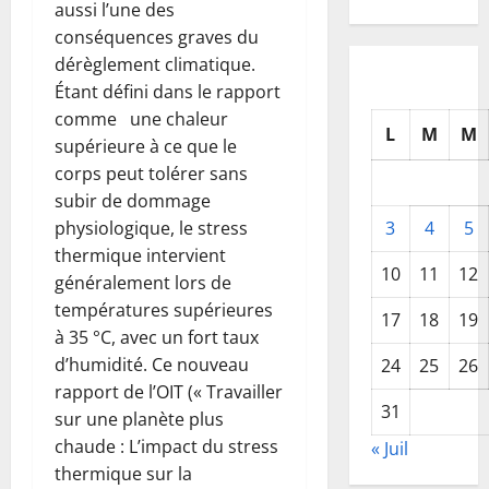
aussi l’une des
conséquences graves du
dérèglement climatique.
Étant défini dans le rapport
comme une chaleur
L
M
M
supérieure à ce que le
corps peut tolérer sans
subir de dommage
physiologique, le stress
3
4
5
thermique intervient
10
11
12
généralement lors de
températures supérieures
17
18
19
à 35 °C, avec un fort taux
d’humidité. Ce nouveau
24
25
26
rapport de l’OIT (« Travailler
31
sur une planète plus
chaude : L’impact du stress
« Juil
thermique sur la