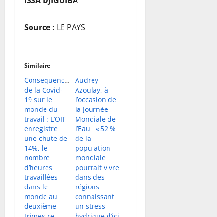
ISSA DJIGUIBA
Source :
LE PAYS
Similaire
Conséquences
Audrey
de la Covid-
Azoulay, à
19 sur le
l’occasion de
monde du
la Journée
travail : L’OIT
Mondiale de
enregistre
l’Eau : « 52 %
une chute de
de la
14%, le
population
nombre
mondiale
d’heures
pourrait vivre
travaillées
dans des
dans le
régions
monde au
connaissant
deuxième
un stress
trimestre
hydrique d’ici