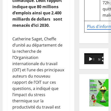
climatique. Ledit rapport
72h
indique que 80 millions
quitt
d’emplois ainsi que 2.400
mali
milliards de dollars sont
menacés d’ici 2030.
Plus d'infor
Catherine Saget, Cheffe
d’unité au département de
la recherche de
Lecteur
l’Organisation
00:00
58:18
vidéo
internationale du travail
(OIT) et l’une des principaux
auteurs du nouveau
rapport de l’OIT sur ces
questions, a indiqué que
l’impact du stress
thermique sur la
productivité du travail est