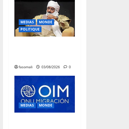
MEDIAS
MONDE
POLITIQUE
Niamey : Le Mali exporte
son modèle de mobilisation
de la diaspora
fasomali
03/08/2026
0
MEDIAS
MONDE
Traite des personnes : l’OIM
alerte sur l’essor des