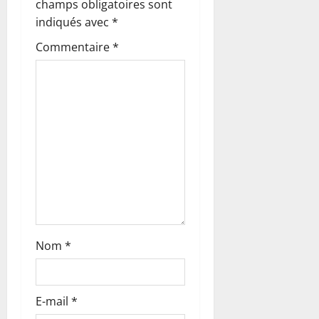
champs obligatoires sont
d
indiqués avec
*
’
Commentaire
*
a
r
t
i
c
l
Nom
*
e
E-mail
*