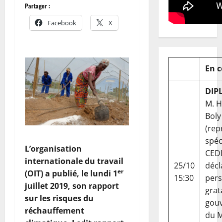
Partager :
Facebook
X
En 
DIP
M. 
Boly
(rep
spéc
L’organisation
CED
internationale du travail
25/10
décl
er
(OIT) a publié, le lundi 1
15:30
per
juillet 2019, son rapport
grat
sur les risques du
gou
réchauffement
du Ma