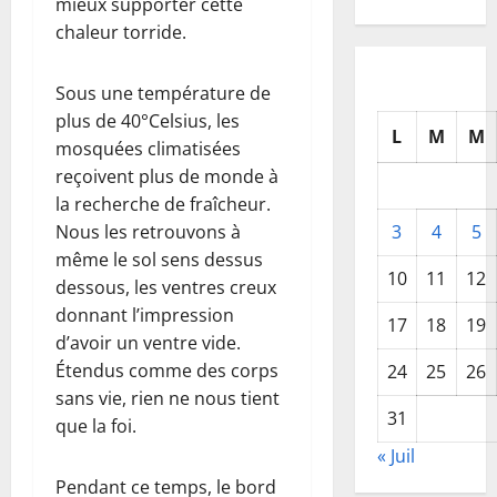
mieux supporter cette
chaleur torride.
Sous une température de
plus de 40°Celsius, les
L
M
M
mosquées climatisées
reçoivent plus de monde à
la recherche de fraîcheur.
Nous les retrouvons à
3
4
5
même le sol sens dessus
10
11
12
dessous, les ventres creux
donnant l’impression
17
18
19
d’avoir un ventre vide.
Étendus comme des corps
24
25
26
sans vie, rien ne nous tient
31
que la foi.
« Juil
Pendant ce temps, le bord