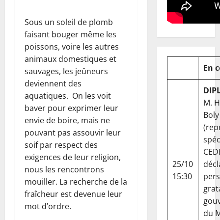
Sous un soleil de plomb
faisant bouger même les
poissons, voire les autres
animaux domestiques et
En 
sauvages, les jeûneurs
deviennent des
DIP
aquatiques. On les voit
M. 
baver pour exprimer leur
Boly
envie de boire, mais ne
(rep
pouvant pas assouvir leur
spéc
soif par respect des
CED
exigences de leur religion,
25/10
décl
nous les rencontrons
15:30
per
mouiller. La recherche de la
grat
fraîcheur est devenue leur
gou
mot d’ordre.
du Ma