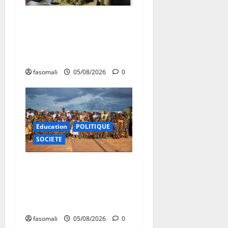
San : le nouveau Directeur
régional de la police
nationale à l’écoute des
autorités communales
fasomali
05/08/2026
0
Education
POLITIQUE
SOCIETE
Vacances citoyennes : les
Pupilles de la Nation au
cœur d’une initiative
d’épanouissement
fasomali
05/08/2026
0