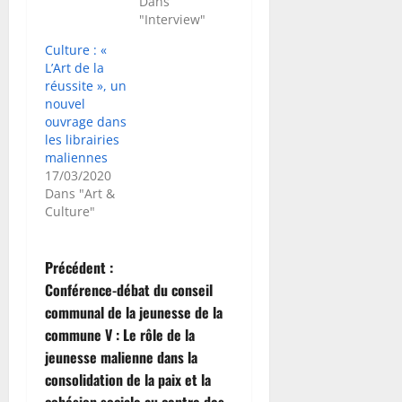
Dans
"Interview"
Culture : «
L’Art de la
réussite », un
nouvel
ouvrage dans
les librairies
maliennes
17/03/2020
Dans "Art &
Culture"
N
Précédent :
Conférence-débat du conseil
a
communal de la jeunesse de la
commune V : Le rôle de la
v
jeunesse malienne dans la
i
consolidation de la paix et la