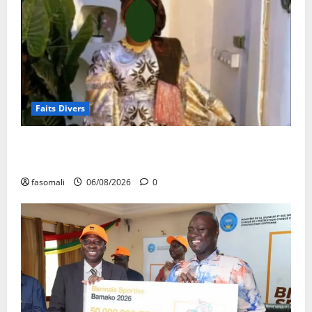
Faits Divers
Kalaban-Coro : ‘’ZA’’ tuée puis découpée par son
mari
fasomali
06/08/2026
0