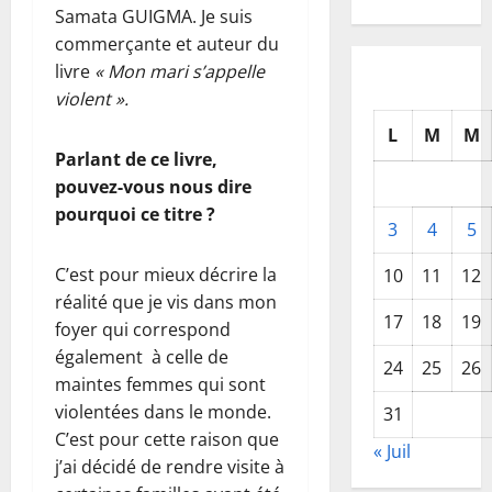
Samata GUIGMA. Je suis
commerçante et auteur du
livre
« Mon mari s’appelle
violent ».
L
M
M
Parlant de ce livre,
pouvez-vous nous dire
pourquoi ce titre ?
3
4
5
C’est pour mieux décrire la
10
11
12
réalité que je vis dans mon
17
18
19
foyer qui correspond
également à celle de
24
25
26
maintes femmes qui sont
violentées dans le monde.
31
C’est pour cette raison que
« Juil
j’ai décidé de rendre visite à