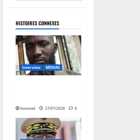
HISTOIRES CONNEXES
Interview
MEDIAS
Esclavage par ascendance au
Mali : Cheicknè Diarra nous
raconte son cauchemar
fasomali
27/07/2026
0