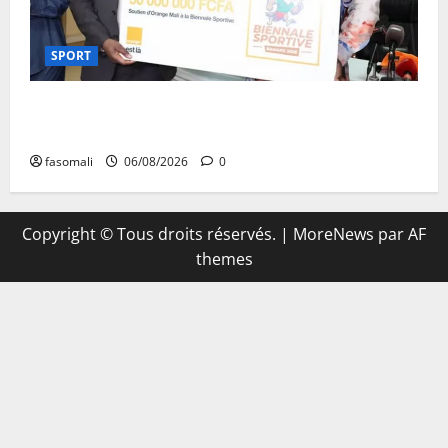
SPORT
Retour de la biennale sportive : Orange Mali apporte
un soutien de 50 millions FCFA
fasomali
06/08/2026
0
Copyright © Tous droits réservés.
|
MoreNews
par AF
themes