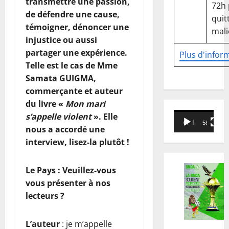
transmettre une passion,
72h
de défendre une cause,
quitt
témoigner, dénoncer une
mali
injustice ou aussi
partager une expérience.
Plus d'infor
Telle est le cas de Mme
Samata GUIGMA,
commerçante et auteur
du livre «
Mon mari
Lecteur
s’appelle violent
». Elle
00:00
58:18
vidéo
nous a accordé une
interview, lisez-la plutôt !
Le Pays : Veuillez-vous
vous présenter à nos
lecteurs ?
L’auteur
: je m’appelle