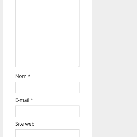
i
c
l
e
Nom
*
E-mail
*
Site web