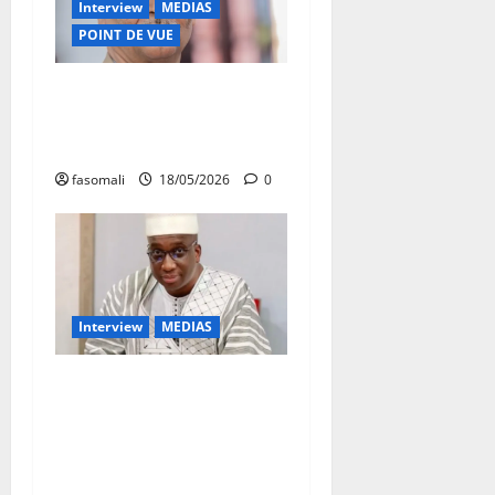
Interview
MEDIAS
POINT DE VUE
Général Gamou, Gouverneur
de Kidal : « Les terroristes
n’ont aucun avenir au Mali »
fasomali
18/05/2026
0
Interview
MEDIAS
Salif Sanogo, président de la
commission d’organisation
du FOPAME : « Nous plaçons
de grandes attentes en ce