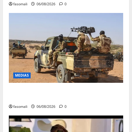
fasomali
06/08/2026
0
MEDIAS
Tessalit et Tabrichat : La coalition JNIM/FLA mise en
déroute
fasomali
06/08/2026
0