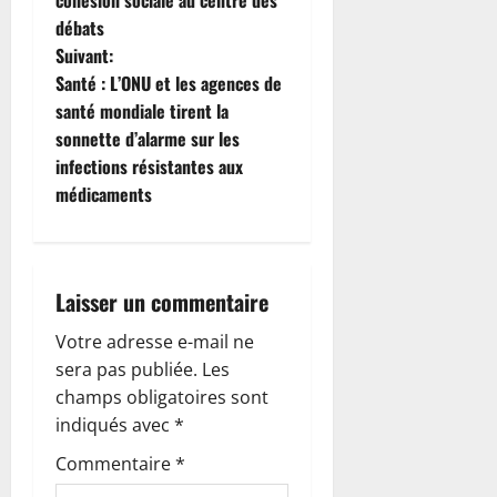
cohésion sociale au centre des
g
débats
Suivant:
a
Santé : L’ONU et les agences de
t
santé mondiale tirent la
sonnette d’alarme sur les
i
infections résistantes aux
médicaments
o
n
d
Laisser un commentaire
’
Votre adresse e-mail ne
sera pas publiée.
Les
a
champs obligatoires sont
indiqués avec
*
r
Commentaire
*
t