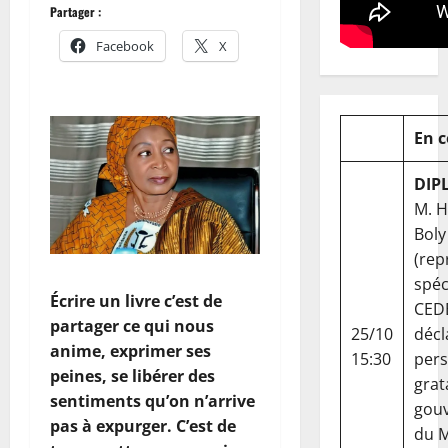
Partager :
Facebook
X
En 
DIP
M. 
Boly
(rep
spéc
Écrire un livre c’est de
CED
partager ce qui nous
25/10
décl
anime, exprimer ses
15:30
per
peines, se libérer des
grat
sentiments qu’on n’arrive
gou
pas à expurger. C’est de
du Ma