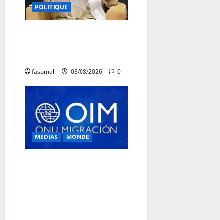
POLITIQUE
Niamey : Le Mali exporte
son modèle de mobilisation
de la diaspora
fasomali
03/08/2026
0
MEDIAS
MONDE
Traite des personnes : l’OIM
alerte sur l’essor des
arnaques en ligne en
Afrique de l’Ouest et du
Centre