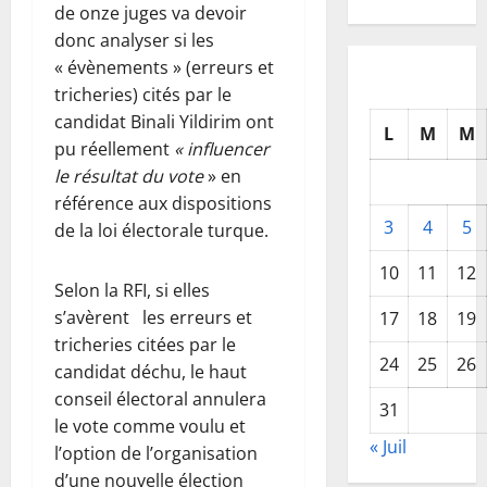
de onze juges va devoir
donc analyser si les
« évènements » (erreurs et
tricheries) cités par le
candidat Binali Yildirim ont
L
M
M
pu réellement
« influencer
le résultat du vote
» en
référence aux dispositions
3
4
5
de la loi électorale turque.
10
11
12
Selon la RFI, si elles
s’avèrent les erreurs et
17
18
19
tricheries citées par le
24
25
26
candidat déchu, le haut
conseil électoral annulera
31
le vote comme voulu et
« Juil
l’option de l’organisation
d’une nouvelle élection