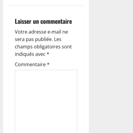
a
Laisser un commentaire
t
Votre adresse e-mail ne
i
sera pas publiée.
Les
o
champs obligatoires sont
indiqués avec
*
n
Commentaire
*
d
’
a
r
t