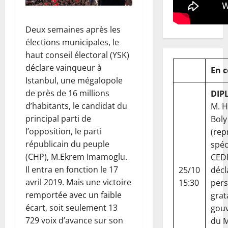
Deux semaines après les
élections municipales, le
haut conseil électoral (YSK)
déclare vainqueur à
En 
Istanbul, une mégalopole
de près de 16 millions
DIP
d’habitants, le candidat du
M. 
principal parti de
Boly
l’opposition, le parti
(rep
républicain du peuple
spéc
(CHP), M.Ekrem Imamoglu.
CED
Il entra en fonction le 17
25/10
décl
avril 2019. Mais une victoire
15:30
per
remportée avec un faible
grat
écart, soit seulement 13
gou
729 voix d’avance sur son
du Ma