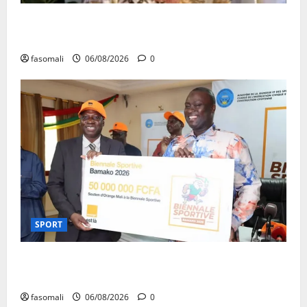
Kalaban-Coro : ‘’ZA’’ tuée puis découpée par son
mari
fasomali
06/08/2026
0
SPORT
Retour de la biennale sportive : Orange Mali apporte
un soutien de 50 millions FCFA
fasomali
06/08/2026
0