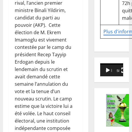
rival, l’ancien premier
72h
ministre Binali Yildirim,
quitt
candidat du parti au
mali
pouvoir (AKP). Cette
Plus d'infor
élection de M. Ekrem
Imamoglu est vivement
contestée par le camp du
président Recep Tayyip
Erdogan depuis le
Lecteur
lendemain du scrutin et
00:00
58:18
vidéo
avait demandé cette
semaine l’annulation du
vote et la tenue d’un
nouveau scrutin. Le camp
estime que la victoire lui a
été volée. Le haut conseil
électoral, une institution
indépendante composée