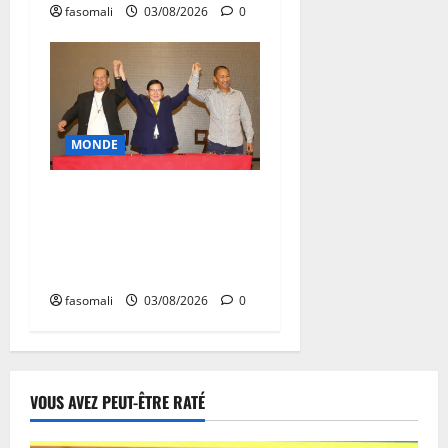
fasomali
03/08/2026
0
MONDE
Affaire Lee Man-hee en
Corée du Sud : un artisan de
la paix à l’épreuve de la
justice
fasomali
03/08/2026
0
VOUS AVEZ PEUT-ÊTRE RATÉ