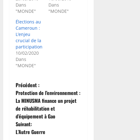
Dans
Dans
"MONDE"
"MONDE"
Élections au
Cameroun :
L’enjeu
crucial de la
participation
10/02/2020
Dans
"MONDE"
N
Précédent :
Protection de l’environnement :
a
La MINUSMA finance un projet
de réhabilitation et
v
d’équipement à Gao
i
Suivant:
L’Autre Guerre
g