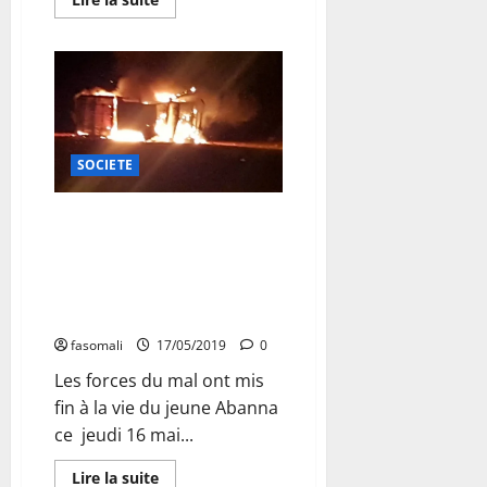
savoir
plus
sur
Kabala
:
La
maternité
rénovée
et
rebaptisée
SOCIETE
«
Sira
Diop
»
L’insécurité fait parler d’elle à
Diré : Le jeune Abanna
froidement assassiné par des
éléments d’un mouvement
armé
fasomali
17/05/2019
0
Les forces du mal ont mis
fin à la vie du jeune Abanna
ce jeudi 16 mai...
En
Lire la suite