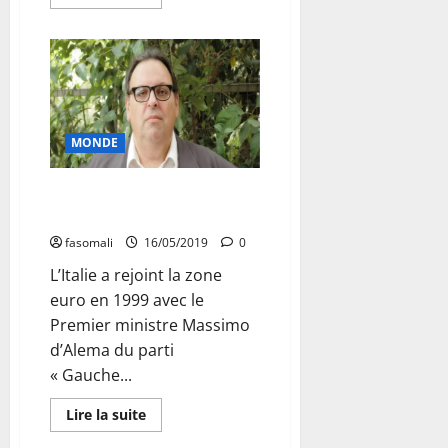
savoir
plus
sur
L’insécurité
fait
parler
d’elle
à
Diré
:
MONDE
Le
jeune
Abanna
froidement
L’Italie dans le tourbillon de
assassiné
l’euro
par
des
éléments
fasomali
16/05/2019
0
d’un
mouvement
L’Italie a rejoint la zone
armé
euro en 1999 avec le
Premier ministre Massimo
d’Alema du parti
« Gauche...
En
Lire la suite
savoir
plus