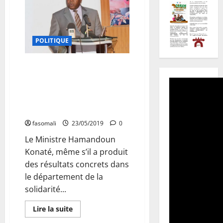
POLITIQUE
Répartition des services
publics aux départements
ministériels : Le champ d’action
de Hamandoun Konaté
nettement réduit
fasomali
23/05/2019
0
Le Ministre Hamandoun
Konaté, même s’il a produit
des résultats concrets dans
le département de la
solidarité...
En
Lire la suite
savoir
plus