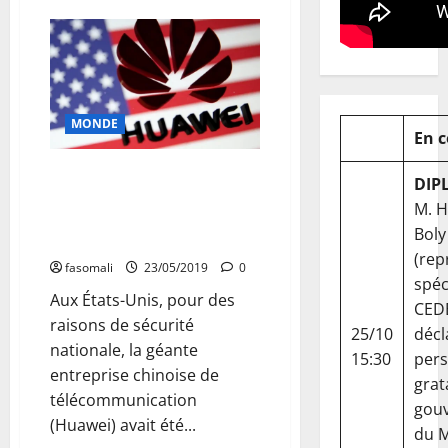
sur
Répartition
des
services
publics
aux
départements
ministériels
MONDE
:
En 
Le
champ
d’action
États-Unis : Volte-face
de
DIP
privilégiée par le département
Hamandoun
M. 
Konaté
du commerce après la sanction
nettement
Boly
réduit
de l’entreprise Huawei
(rep
fasomali
23/05/2019
0
spéc
Aux États-Unis, pour des
CED
raisons de sécurité
25/10
décl
nationale, la géante
15:30
per
entreprise chinoise de
grat
télécommunication
gou
(Huawei) avait été...
du Ma