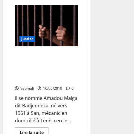
sur
1er
colloque
international
scientifique
de
l’UCAO-
UUBa
:
Justice
les
résultats
attendus
!
San : Amadou Maiga, un
mécanicien âgé de 55 ans a été
condamné à 3 ans
d’emprisonnement ferme pour
« pédophilie »
fasomali
16/05/2019
0
Il se nomme Amadou Maiga
dit Badjenneka, né vers
1961 à San, mécanicien
domicilié à Tènè, cercle...
En
Lire la suite