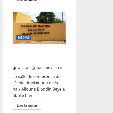
savoir
plus
sur
Pour
une
presse
indépendante
et
libre
de
MEDIAS
toutes
les
violations
:
1er colloque international
L’initiative
scientifique de l’UCAO-UUBa :
Jiriba
Koro
les résultats attendus !
invite
les
fasomali
16/05/2019
0
journalistes
à
La salle de conférence de
l’union
sacrée
l’école de Maintien de la
paix Alioune Blondin Beye a
abrité hier...
En
Lire la suite
savoir
plus