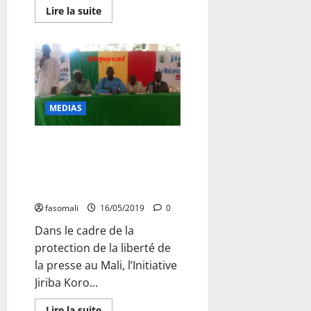
En
Lire la suite
savoir
plus
sur
Commune
V
du
district
de
Bamako
:
MEDIAS
Le
combat
pour
Pour une presse indépendante
le
départ
et libre de toutes les violations
du
: L’initiative Jiriba Koro invite
maire
Amadou
les journalistes à l’union sacrée
Ouattara
refait
fasomali
16/05/2019
0
surface
Dans le cadre de la
protection de la liberté de
la presse au Mali, l’Initiative
Jiriba Koro...
En
Lire la suite