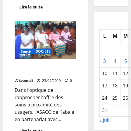
En
Lire la suite
savoir
plus
sur
2018
:
80
actions
L
M
M
solidaires
sur
4
Santé
SOCIETE
axes
à
600
3
4
5
millions
Kabala : La maternité rénovée
et
et rebaptisée « Sira Diop »
près
10
11
12
de
600
fasomali
23/05/2019
0
millions
17
18
19
de
Dans l’optique de
dons
en
rapprocher l’offre des
24
25
26
nature
soins à proximité des
réalisées
par
31
usagers, l’ASACO de Kabala
la
Fondation
en partenariat avec...
« Juil
Orange
En
Lire la suite