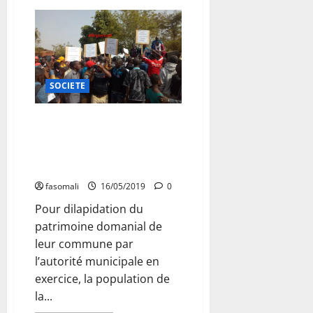
sur
L’Italie
dans
le
tourbillon
de
l’euro
SOCIETE
Commune V du district de
Bamako : Le combat pour le
départ du maire Amadou
Ouattara refait surface
fasomali
16/05/2019
0
Pour dilapidation du
patrimoine domanial de
leur commune par
l’autorité municipale en
exercice, la population de
la...