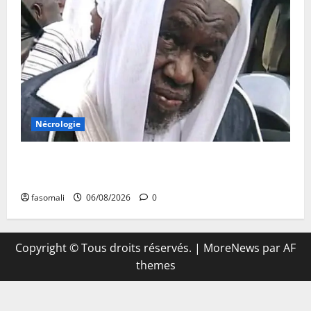
Nécrologie
Décès de Cheikh Yacouba Guindo : Vibrant hommage
au fondateur de la Mosquée Malimag
fasomali
06/08/2026
0
Copyright © Tous droits réservés.
|
MoreNews
par AF
themes