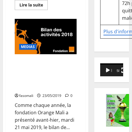
72h
En
Lire la suite
savoir
quitt
plus
sur
mali
États-
Unis
:
Plus d'infor
Volte-
face
privilégiée
par
MEDIAS
le
département
du
2018 : 80 actions solidaires sur
commerce
Lecteur
après
4 axes à 600 millions et près de
la
00:00
58:18
vidéo
600 millions de dons en nature
sanction
de
réalisées par la Fondation
l’entreprise
Huawei
Orange
fasomali
23/05/2019
0
Comme chaque année, la
fondation Orange Mali a
présenté avant-hier, mardi
21 mai 2019, le bilan de...