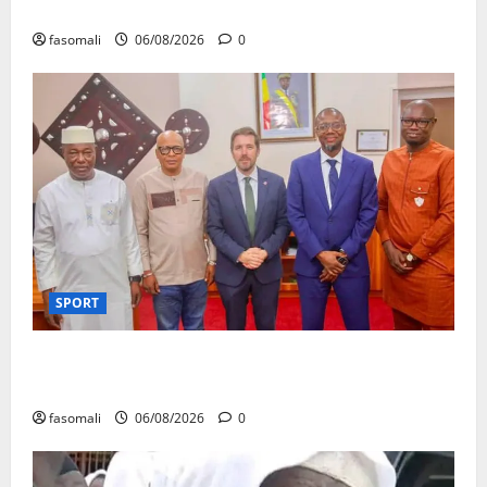
réceptionnés à Bamako en une semaine
fasomali
06/08/2026
0
SPORT
FEMAFOOT : l’Ambassadeur du Royaume-Uni explore
des pistes de coopération
fasomali
06/08/2026
0