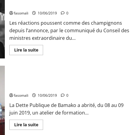
démissionnaires
individuelles désapprouvent
de
«
fasomali
10/06/2019
0
Yelema
»
Les réactions poussent comme des champignons
déposent
leurs
depuis l’annonce, par le communiqué du Conseil des
valises
à
ministres extraordinaire du...
la
CODEM
En
Lire la suite
savoir
plus
sur
Prorogation
du
mandat
des
Débat sur la Constitution du 25 février 1992 : La COFOP
députés
outille ses militants
jusqu’au
02
fasomali
10/06/2019
0
mai
2020
:
La Dette Publique de Bamako a abrité, du 08 au 09
Des
juin 2019, un atelier de formation...
partis
politiques,
mouvements
En
Lire la suite
et
savoir
personnalités
plus
individuelles