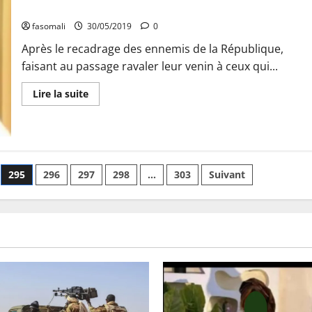
PLUS SCEPTIQUES
Norvège
:
Un
fasomali
30/05/2019
0
accord
pour
Après le recadrage des ennemis de la République,
la
faisant au passage ravaler leur venin à ceux qui...
construction
d’une
centrale
En
Lire la suite
solaire
savoir
à
plus
Ségou
sur
signé
LE
le
MINISTRE
jeudi
TIÉBILÉ
dernier
DRAME
FORGE
295
296
297
298
…
303
Suivant
L’ADMIRATION,
MÊME
DES
PLUS
SCEPTIQUES