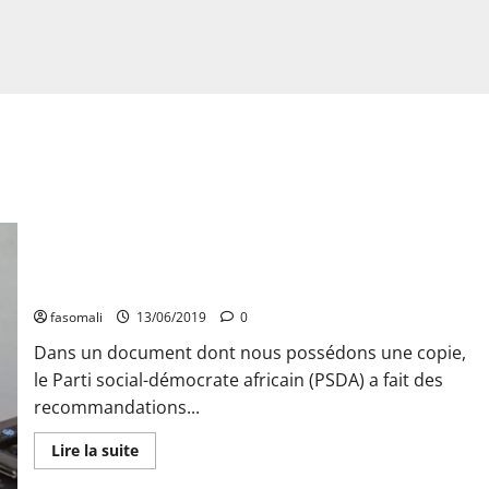
Dialogue politique inclusif : Les contributions du PSDA de
Ismaël Sacko
fasomali
13/06/2019
0
Dans un document dont nous possédons une copie,
le Parti social-démocrate africain (PSDA) a fait des
recommandations...
En
Lire la suite
savoir
plus