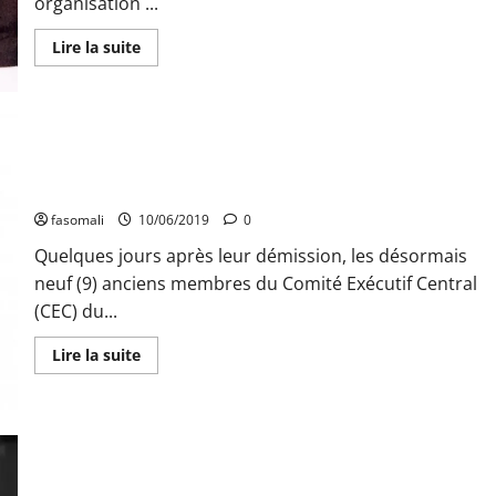
organisation ...
En
Lire la suite
savoir
plus
sur
Politique
:
Le
parti
Arcanes politiques : Les neuf (9) démissionnaires de « Yelema
Mouvement
Républicain
» déposent leurs valises à la CODEM
(MR)
sur
fasomali
10/06/2019
0
les
fonts
Quelques jours après leur démission, les désormais
baptismaux
neuf (9) anciens membres du Comité Exécutif Central
(CEC) du...
En
Lire la suite
savoir
plus
sur
Arcanes
politiques
:
Les
Prorogation du mandat des députés jusqu’au 02 mai 2020 :
neuf
Des partis politiques, mouvements et personnalités
(9)