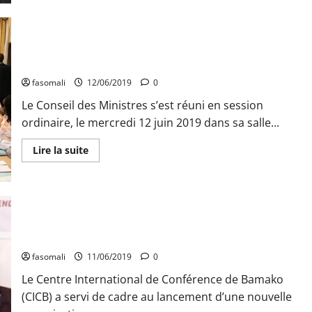
sur
Dialogue
politique
inclusif
:
COMMUNIQUE DU CONSEIL DES MINISTRES DU MERCREDI 12
Les
JUIN 2019
contributions
du
PSDA
fasomali
12/06/2019
0
de
Ismaël
Le Conseil des Ministres s’est réuni en session
Sacko
ordinaire, le mercredi 12 juin 2019 dans sa salle...
En
Lire la suite
savoir
plus
sur
COMMUNIQUE
DU
CONSEIL
DES
Politique : Le parti Mouvement Républicain (MR) sur les fonts
MINISTRES
baptismaux
DU
MERCREDI
12
fasomali
11/06/2019
0
JUIN
2019
Le Centre International de Conférence de Bamako
(CICB) a servi de cadre au lancement d’une nouvelle