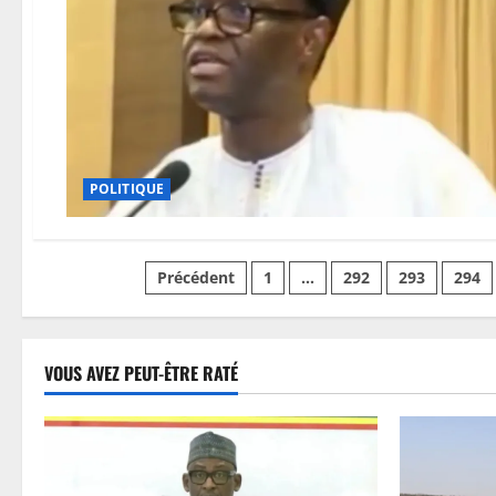
POLITIQUE
Pagination
Précédent
1
…
292
293
294
des
publications
VOUS AVEZ PEUT-ÊTRE RATÉ