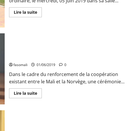
ordinaire, le mercredi, 05 juin 2019 dans sa salle...
En
Lire la suite
savoir
plus
sur
COMMUNIQUE
DU
CONSEIL
DES
Coopération entre le Mali et la Norvège : Un accord pour la
MINISTRES
DU
construction d’une centrale solaire à Ségou signé le jeudi
MERCREDI
dernier
05
JUIN
fasomali
01/06/2019
0
2019
Dans le cadre du renforcement de la coopération
existant entre le Mali et la Norvège, une cérémonie...
En
Lire la suite
savoir
plus
sur
Coopération
entre
le
Mali
et
LE MINISTRE TIÉBILÉ DRAME FORGE L’ADMIRATION, MÊME DES
la