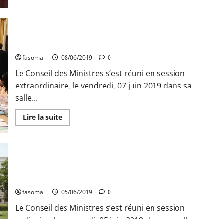
sur
désapprouvent
Débat
sur
la
Constitution
COMMUNIQUE DU CONSEIL DES MINISTRES DU VENDREDI 07
du
JUIN 2019
25
février
1992
fasomali
08/06/2019
0
:
La
Le Conseil des Ministres s’est réuni en session
COFOP
extraordinaire, le vendredi, 07 juin 2019 dans sa
outille
ses
salle...
militants
En
Lire la suite
savoir
plus
sur
COMMUNIQUE
DU
CONSEIL
DES
COMMUNIQUE DU CONSEIL DES MINISTRES DU MERCREDI 05
MINISTRES
JUIN 2019
DU
VENDREDI
07
fasomali
05/06/2019
0
JUIN
2019
Le Conseil des Ministres s’est réuni en session