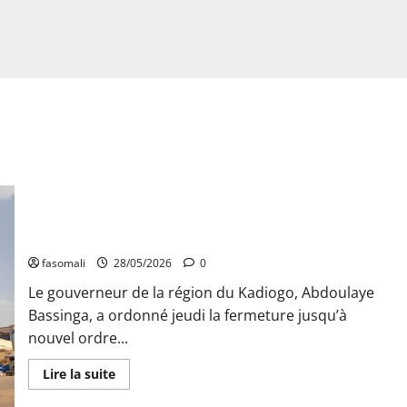
Ouagadougou : la Grande mosquée du Mouvement sunnite
fermée pour risque de troubles à l’ordre public
fasomali
28/05/2026
0
Le gouverneur de la région du Kadiogo, Abdoulaye
Bassinga, a ordonné jeudi la fermeture jusqu’à
nouvel ordre...
En
Lire la suite
savoir
plus