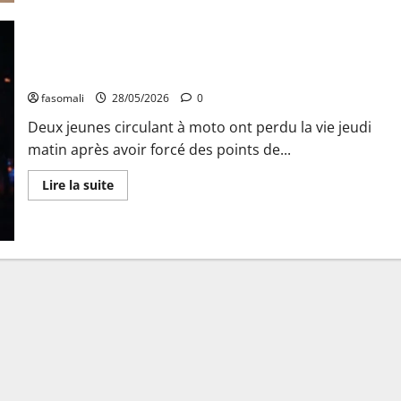
sur
Ouagadougou
:
la
Grande
mosquée
Bamako : deux jeunes tués à un checkpoint
du
Mouvement
fasomali
28/05/2026
0
sunnite
fermée
Deux jeunes circulant à moto ont perdu la vie jeudi
pour
risque
matin après avoir forcé des points de...
de
troubles
à
En
Lire la suite
l’ordre
savoir
public
plus
sur
Bamako
:
deux
jeunes
tués
à
un
checkpoint