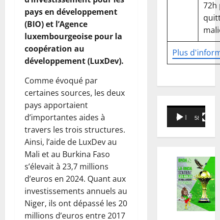
72h
pays en développement
quitt
(BIO) et l’Agence
mali
luxembourgeoise pour la
coopération au
Plus d'infor
développement (LuxDev).
Comme évoqué par
certaines sources, les deux
pays apportaient
Lecteur
d’importantes aides à
00:00
58:18
vidéo
travers les trois structures.
Ainsi, l’aide de LuxDev au
Mali et au Burkina Faso
s’élevait à 23,7 millions
d’euros en 2024. Quant aux
investissements annuels au
Niger, ils ont dépassé les 20
millions d’euros entre 2017