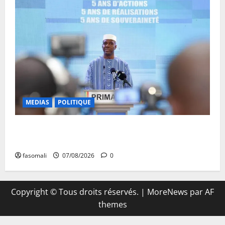
MEDIAS
POLITIQUE
Mali : Le bilan de cinq années de Transition sous le
signe de la « refondation »
fasomali
07/08/2026
0
Copyright © Tous droits réservés.
|
MoreNews
par AF
themes