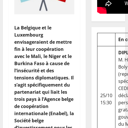
La Belgique et le
Luxembourg
En 
envisageraient de mettre
fin à leur coopération
DIP
avec le Mali, le Niger et le
M. 
Burkina Faso à cause de
Boly
l’insécurité et des
(rep
tensions diplomatiques. Il
spéc
s’agit spécifiquement du
CED
partenariat qui liait les
25/10
décl
trois pays à l’Agence belge
15:30
per
de coopération
grat
internationale (Enabel), la
gou
Société belge
du Ma
d’investissement pour les