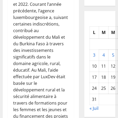
et 2022. Courant l’année
précédente, l’agence
luxembourgeoise a, suivant
certaines indiscrétions,
contribué au
L
M
M
développement du Mali et
du Burkina Faso à travers
des investissements
3
4
5
significatifs dans le
domaine agricole, rural,
10
11
12
éducatif. Au Mali, l’aide
effectuée par LuxDev était
17
18
19
basée sur le
24
25
26
développement rural et la
sécurité alimentaire à
31
travers de formations pour
« Juil
les femmes et les jeunes et
du financement des projets