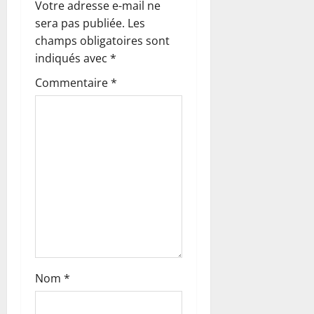
Votre adresse e-mail ne
n
sera pas publiée.
Les
champs obligatoires sont
d
indiqués avec
*
’
Commentaire
*
a
r
t
i
c
l
Nom
*
e