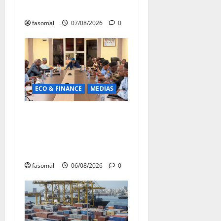
en faveur des jeunes
fasomali
07/08/2026
0
ECO & FINANCE
MEDIAS
Hydrocarbures : plus de
32,5 millions de litres
réceptionnés à Bamako en
une semaine
fasomali
06/08/2026
0