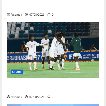
Mali : après cinq ans de Transition, place au
développement
fasomali
07/08/2026
0
SPORT
CAN féminine Maroc 2026 : les Aigles Dames
quittent la compétition
fasomali
07/08/2026
0