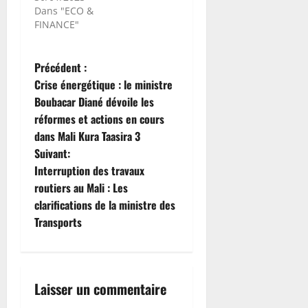
Dans "ECO &
FINANCE"
N
Précédent :
Crise énergétique : le ministre
a
Boubacar Diané dévoile les
réformes et actions en cours
v
dans Mali Kura Taasira 3
i
Suivant:
Interruption des travaux
g
routiers au Mali : Les
clarifications de la ministre des
a
Transports
t
i
Laisser un commentaire
o