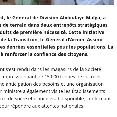
, le Général de Division Abdoulaye Maïga, a
ite de terrain dans deux entrepôts stratégiques
oduits de première nécessité. Cette initiative
t de la Transition, le Général d’Armée Assimi
 des denrées essentielles pour les populations. La
à renforcer la confiance des citoyens.
t s’est rendu dans les magasins de la Société
k impressionnant de 15.000 tonnes de sucre et
une anticipation des besoins et une organisation
 ministre a également visité les Établissements
iz, de sucre et d’huile était disponible, confirmant
our répondre aux attentes nationales.