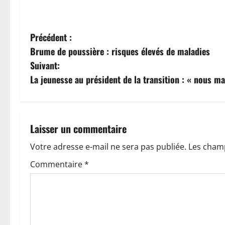
N
Précédent :
Brume de poussière : risques élevés de maladies
a
Suivant:
v
La jeunesse au président de la transition : « nous m
i
g
Laisser un commentaire
a
Votre adresse e-mail ne sera pas publiée.
Les champ
t
Commentaire
*
i
o