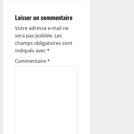
a
Laisser un commentaire
t
Votre adresse e-mail ne
i
sera pas publiée.
Les
o
champs obligatoires sont
indiqués avec
*
n
Commentaire
*
d
’
a
r
t