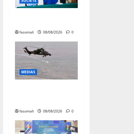
SOCIETE
Danbé Bulon : La voix des
ancêtres
fasomali
08/08/2026
0
MEDIAS
Terrorisme : les FAMa
enchaînent les frappes à
Boulkessi, Kidal et Tessalit
fasomali
08/08/2026
0