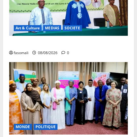
Art & Culture
MEDIAS
SOCIETE
Danbé Bulon : La voix des ancêtres
fasomali
08/08/2026
0
MONDE
POLITIQUE