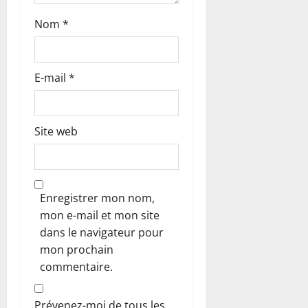
i
c
Nom
*
l
E-mail
*
e
Site web
Enregistrer mon nom,
mon e-mail et mon site
dans le navigateur pour
mon prochain
commentaire.
Prévenez-moi de tous les