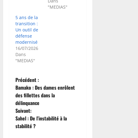
Dans
"MEDIAS"
5 ans de la
transition :
Un outil de
défense
modernisé
16/07/2026
Dans
"MEDIAS"
N
Précédent :
Bamako : Des dames enrôlent
a
des fillettes dans la
délinquance
v
Suivant:
i
Sahel : De l’instabilité à la
stabilité ?
g