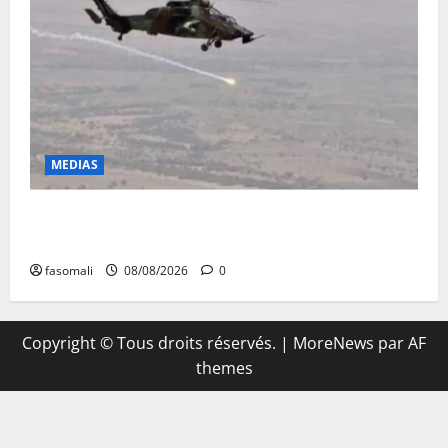
MEDIAS
Terrorisme : les FAMa enchaînent les frappes à
Boulkessi, Kidal et Tessalit
fasomali
08/08/2026
0
Copyright © Tous droits réservés.
|
MoreNews
par AF
themes