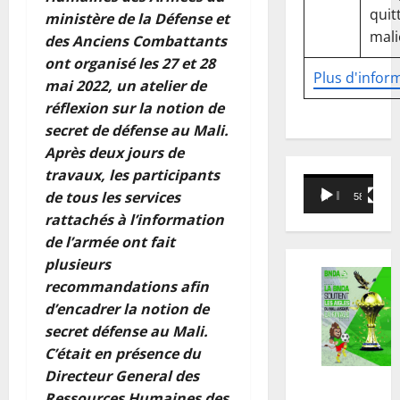
quitt
ministère de la Défense et
mali
des Anciens Combattants
ont organisé les 27 et 28
Plus d'infor
mai 2022, un atelier de
réflexion sur la notion de
secret de défense au Mali.
Après deux jours de
travaux, les participants
Lecteur
de tous les services
00:00
58:18
vidéo
rattachés à l’information
de l’armée ont fait
plusieurs
recommandations afin
d’encadrer la notion de
secret défense au Mali.
C’était en présence du
Directeur General des
Ressources Humaines des