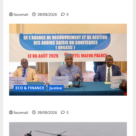
Forum de Ouagadougou : Le Mali y sera représenté
fasomali
08/08/2026
0
ECO & FINANCE
Justice
Avoirs saisis : l’ARGASC tient sa 3e session
fasomali
08/08/2026
0