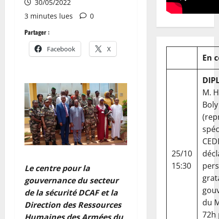
30/05/2022
3 minutes lues
0
Partager :
Facebook
X
En 
DIP
M. 
Boly
(rep
spéc
CED
25/10
décl
15:30
per
Le centre pour la
grat
gouvernance du secteur
gou
de la sécurité DCAF et la
du Ma
Direction des Ressources
72h
Humaines des Armées du