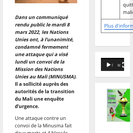
quitt
mali
Dans un communiqué
rendu public le mardi 8
Plus d'infor
mars 2022, les Nations
Unies ont, à l’unanimité,
condamné fermement
une attaque qui a visé
Lecteur
lundi un convoi de la
00:00
58:18
vidéo
Mission des Nations
Unies au Mali (MINUSMA).
Il a sollicité auprès des
autorités de la transition
du Mali une enquête
d’urgence.
Une attaque contre un
convoi de la Minusma fait
deux morts et 4 blessés,