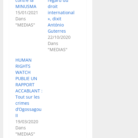
contre la
regard du
MINUSMA
droit
15/01/2021
international
Dans
», dixit
"MEDIAS"
António
Guterres
22/10/2020
Dans
"MEDIAS"
HUMAN
RIGHTS
WATCH
PUBLIE UN
RAPPORT
ACCABLANT :
Tout sur les
crimes
d’Ogossagou
II
19/03/2020
Dans
"MEDIAS"