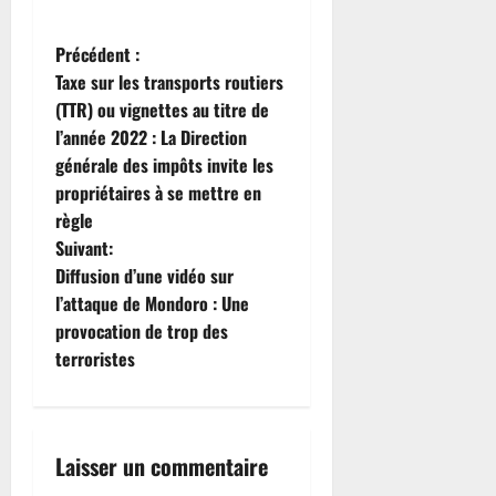
N
Précédent :
Taxe sur les transports routiers
a
(TTR) ou vignettes au titre de
l’année 2022 : La Direction
v
générale des impôts invite les
i
propriétaires à se mettre en
règle
g
Suivant:
Diffusion d’une vidéo sur
a
l’attaque de Mondoro : Une
t
provocation de trop des
terroristes
i
o
Laisser un commentaire
n