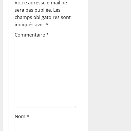
Votre adresse e-mail ne
d
sera pas publiée.
Les
’
champs obligatoires sont
indiqués avec
*
a
Commentaire
*
r
t
i
c
l
e
Nom
*