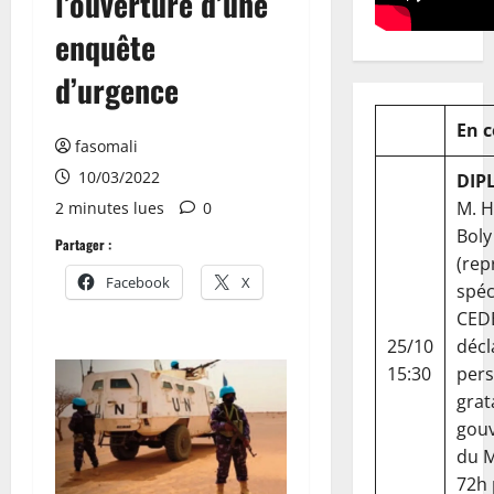
l’ouverture d’une
enquête
d’urgence
En 
fasomali
10/03/2022
DIP
M. 
2 minutes lues
0
Boly
Partager :
(rep
Facebook
X
spéc
CED
25/10
décl
15:30
per
grat
gou
du Ma
72h