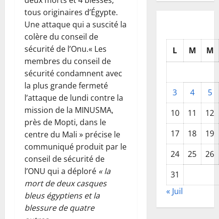
tous originaires d’Égypte.
Une attaque qui a suscité la
colère du conseil de
sécurité de l’Onu.« Les
L
M
M
membres du conseil de
sécurité condamnent avec
la plus grande fermeté
3
4
5
l’attaque de lundi contre la
mission de la MINUSMA,
10
11
12
près de Mopti, dans le
17
18
19
centre du Mali » précise le
communiqué produit par le
24
25
26
conseil de sécurité de
l’ONU qui a déploré
« la
31
mort de deux casques
« Juil
bleus égyptiens et la
blessure de quatre