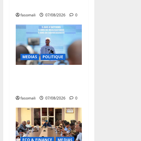
développement
fasomali
07/08/2026
0
MEDIAS
POLITIQUE
Mali : Le bilan de cinq
années de Transition sous le
signe de la « refondation »
fasomali
07/08/2026
0
ECO & FINANCE
MEDIAS