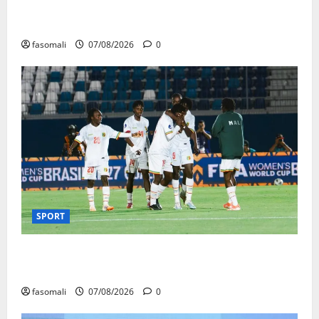
Mali : après cinq ans de Transition, place au
développement
fasomali
07/08/2026
0
SPORT
CAN féminine Maroc 2026 : les Aigles Dames
quittent la compétition
fasomali
07/08/2026
0