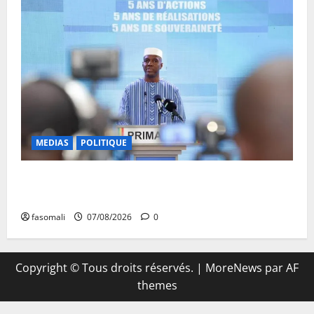
MEDIAS
POLITIQUE
Mali : Le bilan de cinq années de Transition sous le
signe de la « refondation »
fasomali
07/08/2026
0
Copyright © Tous droits réservés.
|
MoreNews
par AF
themes