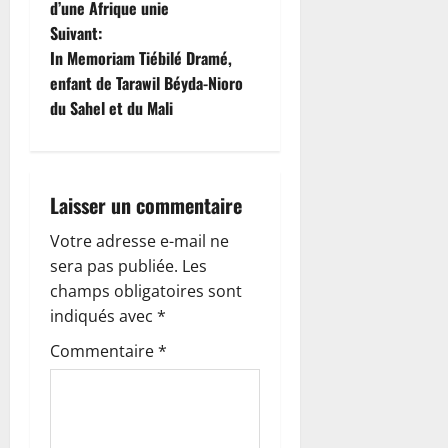
d’une Afrique unie
v
Suivant:
i
In Memoriam Tiébilé Dramé,
enfant de Tarawil Béyda-Nioro
g
du Sahel et du Mali
a
t
Laisser un commentaire
i
Votre adresse e-mail ne
o
sera pas publiée.
Les
champs obligatoires sont
n
indiqués avec
*
d
Commentaire
*
’
a