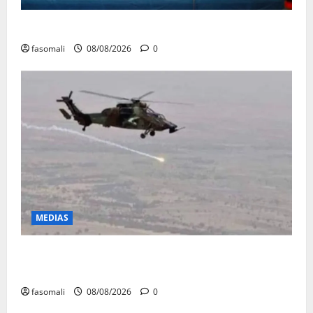
Avoirs saisis : l’ARGASC tient sa 3e session
fasomali
08/08/2026
0
MEDIAS
Terrorisme : les FAMa enchaînent les frappes à
Boulkessi, Kidal et Tessalit
fasomali
08/08/2026
0