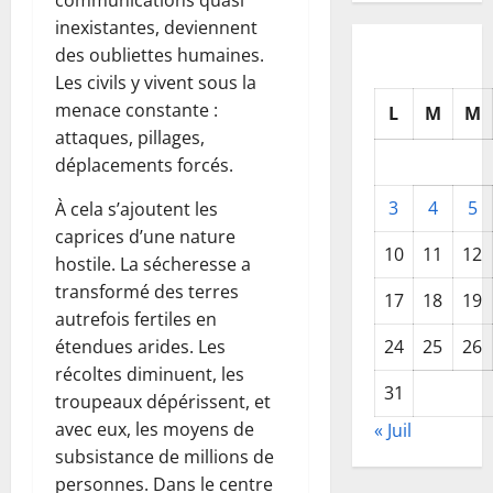
communications quasi
inexistantes, deviennent
des oubliettes humaines.
Les civils y vivent sous la
menace constante :
L
M
M
attaques, pillages,
déplacements forcés.
3
4
5
À cela s’ajoutent les
caprices d’une nature
10
11
12
hostile. La sécheresse a
transformé des terres
17
18
19
autrefois fertiles en
24
25
26
étendues arides. Les
récoltes diminuent, les
31
troupeaux dépérissent, et
avec eux, les moyens de
« Juil
subsistance de millions de
personnes. Dans le centre