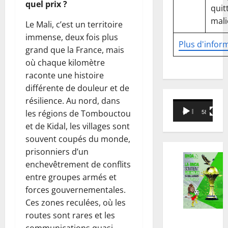
quel prix ?
quitt
mali
Le Mali, c’est un territoire
immense, deux fois plus
Plus d'infor
grand que la France, mais
où chaque kilomètre
raconte une histoire
différente de douleur et de
résilience. Au nord, dans
Lecteur
les régions de Tombouctou
00:00
58:18
vidéo
et de Kidal, les villages sont
souvent coupés du monde,
prisonniers d’un
enchevêtrement de conflits
entre groupes armés et
forces gouvernementales.
Ces zones reculées, où les
routes sont rares et les