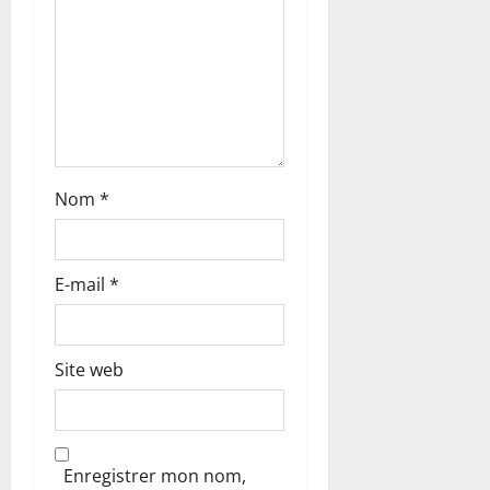
r
t
i
c
Nom
*
l
e
E-mail
*
Site web
Enregistrer mon nom,