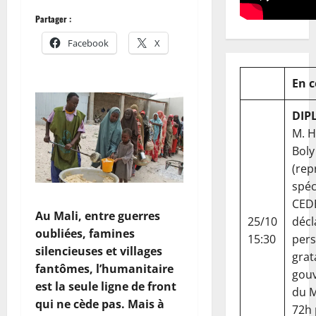
Partager :
Facebook
X
En 
DIP
M. 
Boly
(rep
spéc
CED
Au Mali, entre guerres
25/10
décl
oubliées, famines
15:30
per
silencieuses et villages
grat
fantômes, l’humanitaire
gou
est la seule ligne de front
du Ma
qui ne cède pas. Mais à
72h