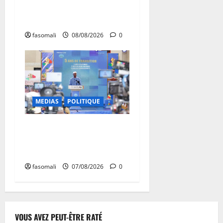
enchaînent les frappes à
Boulkessi, Kidal et Tessalit
fasomali
08/08/2026
0
MEDIAS
POLITIQUE
Mali : après cinq ans de
Transition, place au
développement
fasomali
07/08/2026
0
VOUS AVEZ PEUT-ÊTRE RATÉ