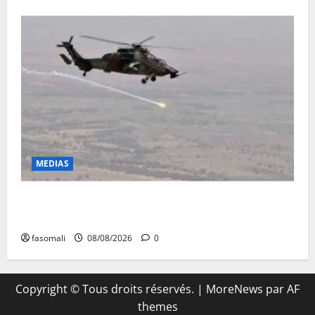
MEDIAS
Terrorisme : les FAMa enchaînent les frappes à
Boulkessi, Kidal et Tessalit
fasomali
08/08/2026
0
Copyright © Tous droits réservés.
|
MoreNews
par AF
themes