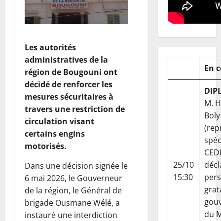
Les autorités
administratives de la
En 
région de Bougouni ont
décidé de renforcer les
DIP
mesures sécuritaires à
M. 
travers une restriction de
Boly
circulation visant
(rep
certains engins
spéc
motorisés.
CED
25/10
décl
Dans une décision signée le
15:30
per
6 mai 2026, le Gouverneur
grat
de la région, le Général de
gou
brigade Ousmane Wélé, a
du Ma
instauré une interdiction