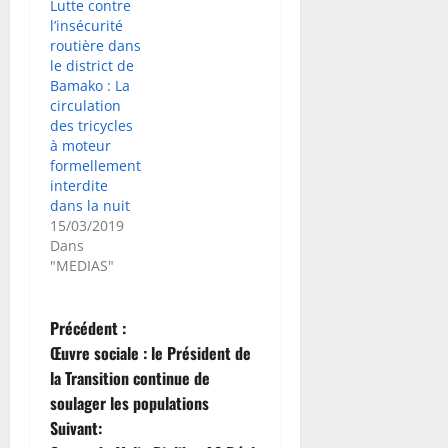
Lutte contre
l’insécurité
routière dans
le district de
Bamako : La
circulation
des tricycles
à moteur
formellement
interdite
dans la nuit
15/03/2019
Dans
"MEDIAS"
N
Précédent :
Œuvre sociale : le Président de
a
la Transition continue de
soulager les populations
v
Suivant: