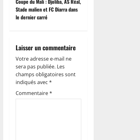
i
Coupe du Mali : Djoliba, AS Réal,
Stade malien et FC Diarra dans
g
le dernier carré
a
t
Laisser un commentaire
i
Votre adresse e-mail ne
o
sera pas publiée.
Les
champs obligatoires sont
n
indiqués avec
*
d
Commentaire
*
’
a
r