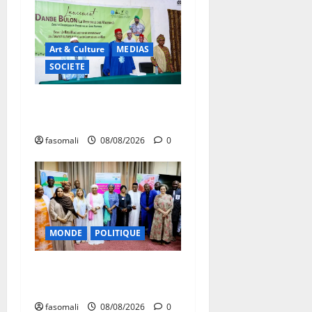
Art & Culture
MEDIAS
SOCIETE
Danbé Bulon : La voix des
ancêtres
fasomali
08/08/2026
0
MONDE
POLITIQUE
Forum de Ouagadougou : Le
Mali y sera représenté
fasomali
08/08/2026
0