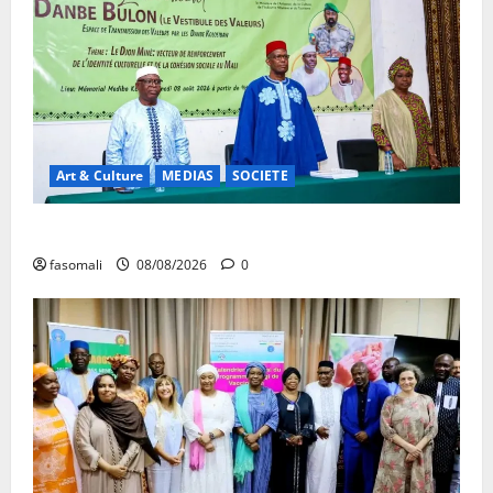
Art & Culture
MEDIAS
SOCIETE
Danbé Bulon : La voix des ancêtres
fasomali
08/08/2026
0