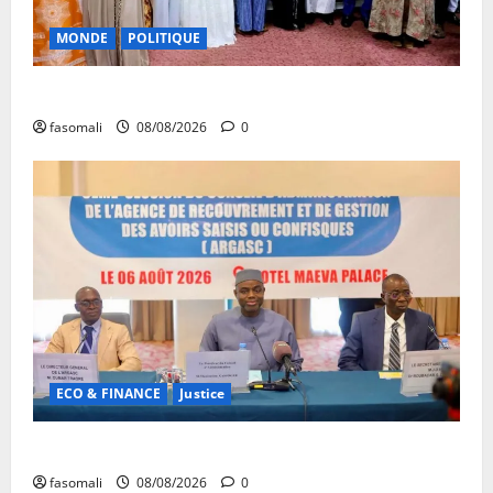
MONDE
POLITIQUE
Forum de Ouagadougou : Le Mali y sera représenté
fasomali
08/08/2026
0
ECO & FINANCE
Justice
Avoirs saisis : l’ARGASC tient sa 3e session
fasomali
08/08/2026
0