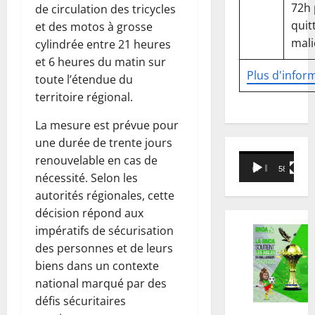
72h
de circulation des tricycles
quitt
et des motos à grosse
mali
cylindrée entre 21 heures
et 6 heures du matin sur
Plus d'infor
toute l’étendue du
territoire régional.
La mesure est prévue pour
une durée de trente jours
Lecteur
renouvelable en cas de
00:00
58:18
vidéo
nécessité. Selon les
autorités régionales, cette
décision répond aux
impératifs de sécurisation
des personnes et de leurs
biens dans un contexte
national marqué par des
défis sécuritaires