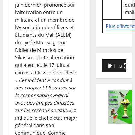
quitt
juin dernier, prononcé sur
mali
l’altercation entre un
militaire et un membre de
Plus d'infor
l’Association des Élèves et
Étudiants du Mali (AEEM)
du Lycée Monseigneur
Didier de Monclos de
Sikasso. Ladite altercation
Lecteur
qui a eu lieu le 17 juin, a
00:00
58:18
vidéo
causé la blessure de l’élève.
« Cet incident a conduit à
des coups et blessures sur
le responsable syndical
avec des images diffusées
sur les réseaux sociaux »,
a
indiqué le chef d’état-major
général dans son
communiqué. Comme