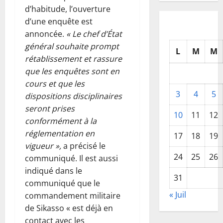
d’habitude, l’ouverture
d’une enquête est
annoncée.
« Le chef d’État
général souhaite prompt
L
M
M
rétablissement et rassure
que les enquêtes sont en
cours et que les
3
4
5
dispositions disciplinaires
seront prises
10
11
12
conformément à la
réglementation en
17
18
19
vigueur »,
a précisé le
24
25
26
communiqué. Il est aussi
indiqué dans le
31
communiqué que le
« Juil
commandement militaire
de Sikasso « est déjà en
contact avec les