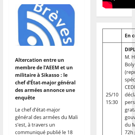
En 
DIP
M. 
Altercation entre un
Boly
membre de l’AEEM et un
(rep
militaire à Sikasso : le
spéc
chef d’État-major général
CED
des armées annonce une
25/10
décl
enquête
15:30
per
grat
Le chef d’état-major
gou
général des armées du Mali
du Ma
s’est, à travers un
72h
communiqué publié le 18