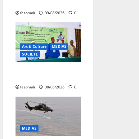
frappent quatre zones
fasomali
09/08/2026
0
Art & Culture
MEDIAS
SOCIETE
Danbé Bulon : La voix des
ancêtres
fasomali
08/08/2026
0
MEDIAS