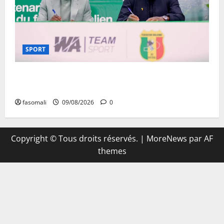
SPORT
Aigles/Equipementier : WA Team Sport entre dans
l’histoire du football malien
fasomali
09/08/2026
0
Copyright © Tous droits réservés.
|
MoreNews
par AF
themes