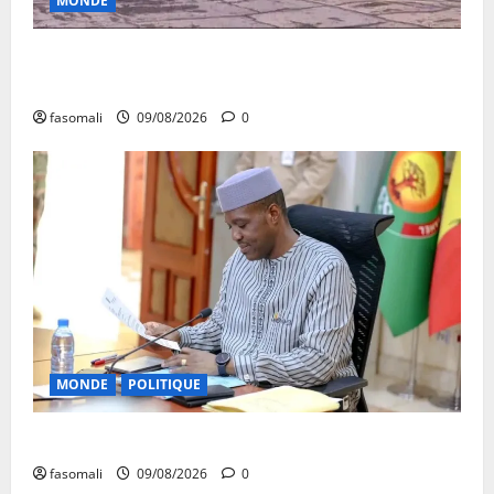
MONDE
Sahel : Alger aux chevets de Niamey avec 4
hélicoptères
fasomali
09/08/2026
0
MONDE
POLITIQUE
Algérie-Mali : Abdoulaye Maïga invité à Alger
fasomali
09/08/2026
0