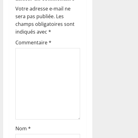
n
Votre adresse e-mail ne
sera pas publiée.
Les
d
champs obligatoires sont
’
indiqués avec
*
Commentaire
*
a
r
t
i
c
l
e
Nom
*