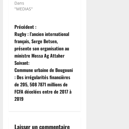
Dans
"MEDIAS"
N
Précédent :
Rugby : l’ancien international
a
français, Serge Betsen,
présente son organisation au
v
ministre Mossa Ag Attaher
i
Suivant:
Commune urbaine de Bougouni
g
: Des irrégularités financières
de 205, 508 7871 millions de
a
FCFA décelées entre de 2017 à
t
2019
i
o
Laisser un commentaire