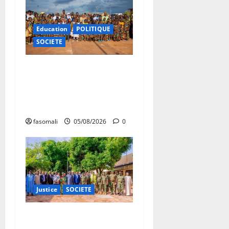
Education
POLITIQUE
SOCIETE
Vacances citoyennes : les
Pupilles de la Nation au
cœur d’une initiative
d’épanouissement
fasomali
05/08/2026
0
Justice
SOCIETE
Bollé : Appui aux mineurs