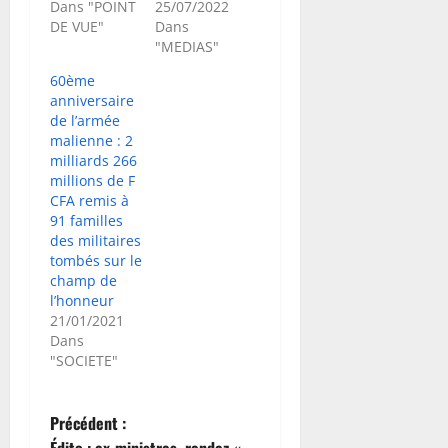
Dans "POINT
25/07/2022
DE VUE"
Dans
"MEDIAS"
60ème
anniversaire
de l’armée
malienne : 2
milliards 266
millions de F
CFA remis à
91 familles
des militaires
tombés sur le
champ de
l’honneur
21/01/2021
Dans
"SOCIETE"
N
Précédent :