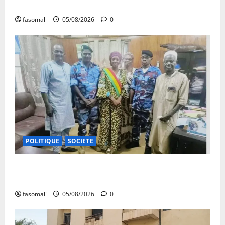
la sonnette d’alarme
fasomali
05/08/2026
0
POLITIQUE
SOCIETE
San : le nouveau Directeur régional de la police
nationale à l’écoute des autorités communales
fasomali
05/08/2026
0