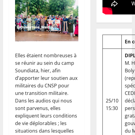
En 
DIP
Elles étaient nombreuses à
M. 
se réunir au sein du camp
Boly
Soundiata, hier, afin
(rep
d’apporter leur soutien aux
spéc
militaires du CNSP pour
CED
une transition militaire.
25/10
décl
Dans les audios qui nous
15:30
per
sont parvenus, elles
grat
expliquent leurs conditions
gou
de vie déplorables ; les
du Ma
situations dans lesquelles