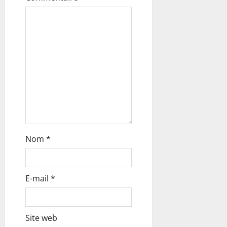
a
r
t
i
c
l
Nom
*
e
E-mail
*
Site web