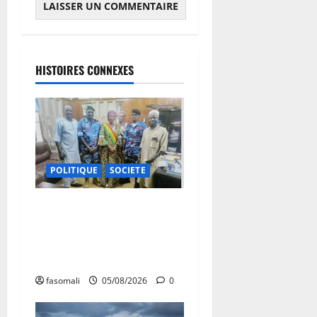
HISTOIRES CONNEXES
POLITIQUE
SOCIETE
San : le nouveau Directeur
régional de la police
nationale à l’écoute des
autorités communales
fasomali
05/08/2026
0