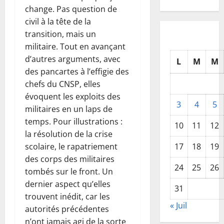
change. Pas question de
civil à la tête de la
transition, mais un
militaire. Tout en avançant
d’autres arguments, avec
L
M
M
des pancartes à l’effigie des
chefs du CNSP, elles
évoquent les exploits des
3
4
5
militaires en un laps de
temps. Pour illustrations :
10
11
12
la résolution de la crise
17
18
19
scolaire, le rapatriement
des corps des militaires
24
25
26
tombés sur le front. Un
dernier aspect qu’elles
31
trouvent inédit, car les
« Juil
autorités précédentes
n’ont jamais agi de la sorte