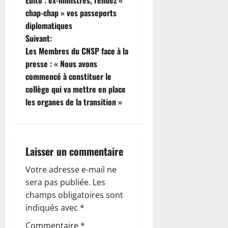
Édito : ex-ministres, rendez «
a
chap-chap » vos passeports
diplomatiques
v
Suivant:
i
Les Membres du CNSP face à la
presse : « Nous avons
g
commencé à constituer le
collège qui va mettre en place
a
les organes de la transition »
t
i
Laisser un commentaire
o
Votre adresse e-mail ne
n
sera pas publiée.
Les
champs obligatoires sont
d
indiqués avec
*
’
Commentaire
*