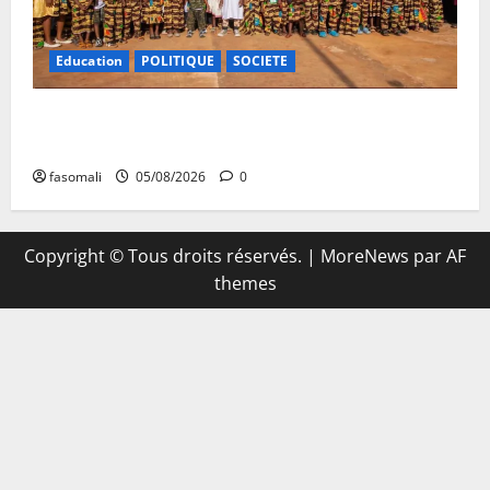
Education
POLITIQUE
SOCIETE
Vacances citoyennes : les Pupilles de la Nation au
cœur d’une initiative d’épanouissement
fasomali
05/08/2026
0
Copyright © Tous droits réservés.
|
MoreNews
par AF
themes