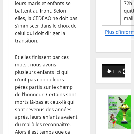
72h
leurs maris et enfants se
quitt
battent au front. Selon
mali
elles, la CEDEAO ne doit pas
s’immiscer dans le choix de
Plus d'infor
celui qui doit diriger la
transition.
Et elles finissent par ces
mots : nous avons
Lecteur
plusieurs enfants ici qui
00:00
58:18
vidéo
n’ont pas connu leurs
pères partis sur le champ
de l’honneur. Certains sont
morts là-bas et ceux-là qui
sont revenus des années
après, leurs enfants avaient
du mal à les reconnaitre.
Alors il est temps que ça