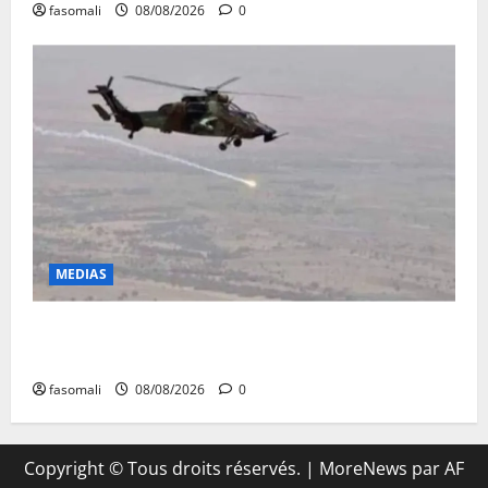
fasomali
08/08/2026
0
MEDIAS
Terrorisme : les FAMa enchaînent les frappes à
Boulkessi, Kidal et Tessalit
fasomali
08/08/2026
0
Copyright © Tous droits réservés.
|
MoreNews
par AF