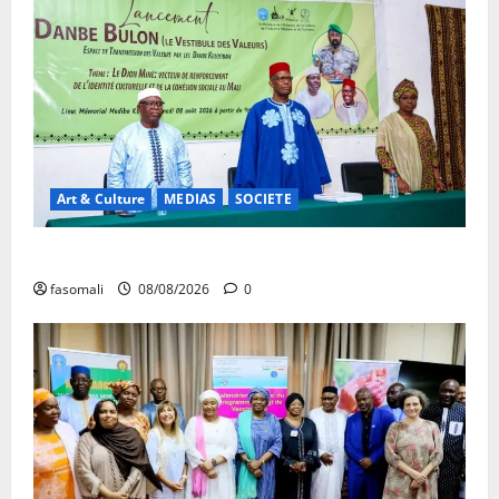
Art & Culture
MEDIAS
SOCIETE
Danbé Bulon : La voix des ancêtres
fasomali
08/08/2026
0