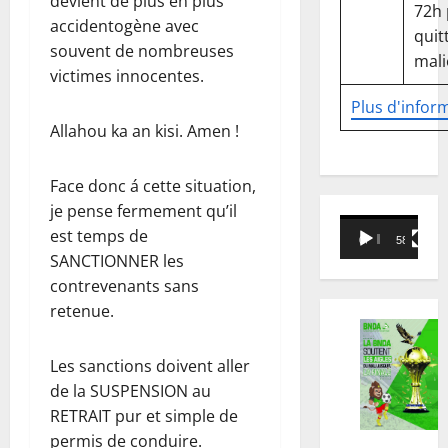
devient de plus en plus
72h
accidentogène avec
quitt
souvent de nombreuses
mali
victimes innocentes.
Plus d'infor
Allahou ka an kisi. Amen !
Face donc á cette situation,
je pense fermement qu’il
Lecteur
est temps de
00:00
58:18
vidéo
SANCTIONNER les
contrevenants sans
retenue.
Les sanctions doivent aller
de la SUSPENSION au
RETRAIT pur et simple de
permis de conduire.