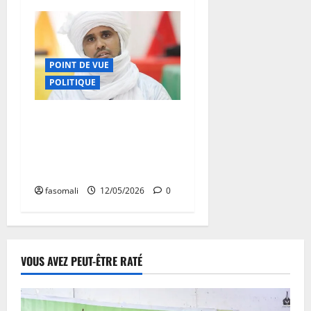
POINT DE VUE
POLITIQUE
Mali : Moussa Ag
Acharatoumane appelle à
l’unité nationale face à la
menace terroriste
fasomali
12/05/2026
0
VOUS AVEZ PEUT-ÊTRE RATÉ