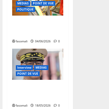
MEDIAS
POINT DE VUE
POLITIQUE
Transition malienne : voici
ce qui a changé de 2021 à
nos jours
fasomali
04/06/2026
0
Interview
MEDIAS
POINT DE VUE
Général Gamou, Gouverneur
de Kidal : « Les terroristes
n’ont aucun avenir au Mali »
fasomali
18/05/2026
0