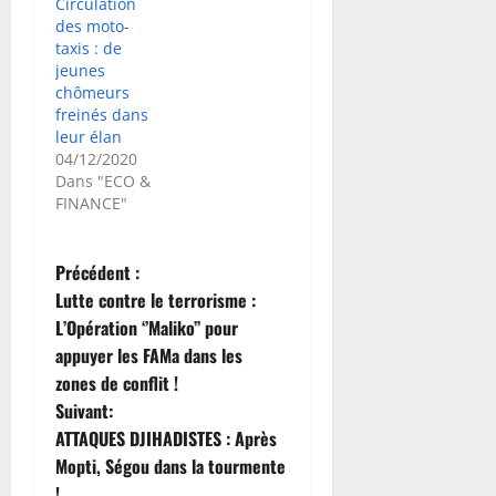
Circulation
des moto-
taxis : de
jeunes
chômeurs
freinés dans
leur élan
04/12/2020
Dans "ECO &
FINANCE"
N
Précédent :
Lutte contre le terrorisme :
a
L’Opération ‘’Maliko’’ pour
appuyer les FAMa dans les
v
zones de conflit !
i
Suivant:
ATTAQUES DJIHADISTES : Après
g
Mopti, Ségou dans la tourmente
!