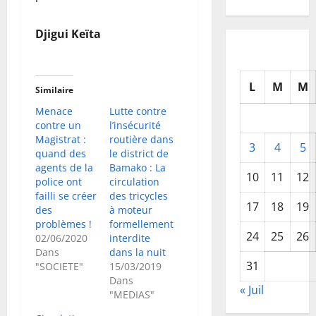
Djigui Keïta
L
M
M
Similaire
Menace
Lutte contre
contre un
l’insécurité
Magistrat :
routière dans
3
4
5
quand des
le district de
agents de la
Bamako : La
10
11
12
police ont
circulation
failli se créer
des tricycles
17
18
19
des
à moteur
problèmes !
formellement
24
25
26
02/06/2020
interdite
Dans
dans la nuit
31
"SOCIETE"
15/03/2019
Dans
« Juil
"MEDIAS"