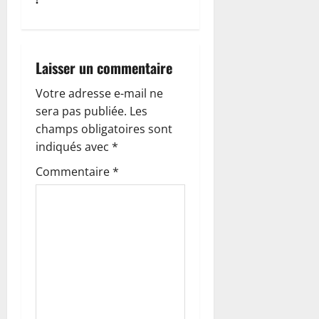
a
t
i
Laisser un commentaire
o
Votre adresse e-mail ne
sera pas publiée.
Les
n
champs obligatoires sont
indiqués avec
*
d
Commentaire
*
’
a
r
t
i