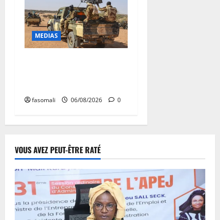
MEDIAS
Tessalit et Tabrichat : La
coalition JNIM/FLA mise en
déroute
fasomali
06/08/2026
0
VOUS AVEZ PEUT-ÊTRE RATÉ