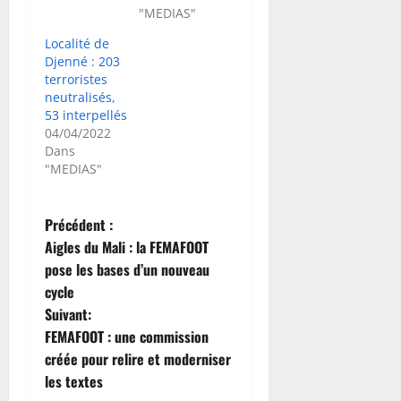
"MEDIAS"
Localité de
Djenné : 203
terroristes
neutralisés,
53 interpellés
04/04/2022
Dans
"MEDIAS"
N
Précédent :
Aigles du Mali : la FEMAFOOT
a
pose les bases d’un nouveau
cycle
v
Suivant:
i
FEMAFOOT : une commission
créée pour relire et moderniser
g
les textes