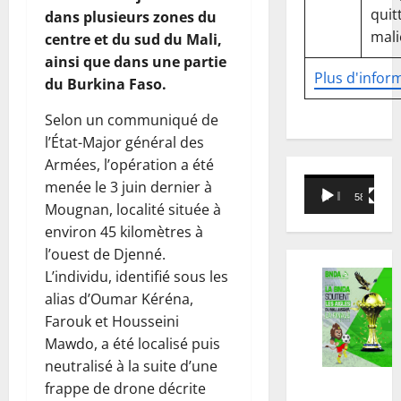
quitt
dans plusieurs zones du
mali
centre et du sud du Mali,
ainsi que dans une partie
Plus d'infor
du Burkina Faso.
Selon un communiqué de
l’État-Major général des
Armées, l’opération a été
Lecteur
menée le 3 juin dernier à
00:00
58:18
vidéo
Mougnan, localité située à
environ 45 kilomètres à
l’ouest de Djenné.
L’individu, identifié sous les
alias d’Oumar Kéréna,
Farouk et Housseini
Mawdo, a été localisé puis
neutralisé à la suite d’une
frappe de drone décrite