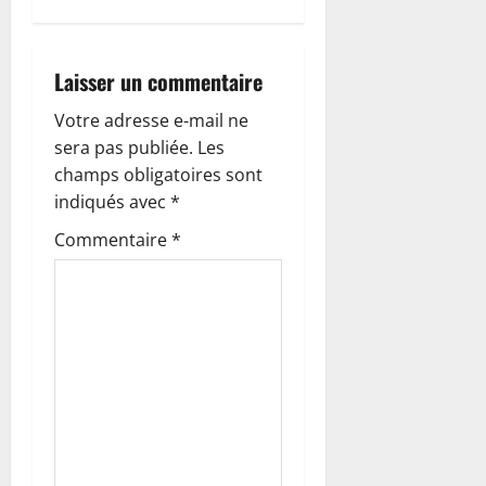
a
t
Laisser un commentaire
i
Votre adresse e-mail ne
o
sera pas publiée.
Les
champs obligatoires sont
n
indiqués avec
*
d
Commentaire
*
’
a
r
t
i