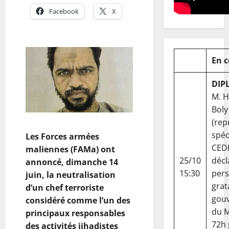
Facebook
X
En 
DIP
M. 
Boly
(rep
spéc
Les Forces armées
CED
maliennes (FAMa) ont
25/10
décl
annoncé, dimanche 14
15:30
per
juin, la neutralisation
grat
d’un chef terroriste
gou
considéré comme l’un des
du Ma
principaux responsables
72h
des activités jihadistes