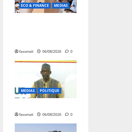
ECO & FINANCE
MEDIAS
Hydrocarbures : plus de
32,5 millions de litres
réceptionnés à Bamako en
une semaine
fasomali
06/08/2026
0
MEDIAS
POLITIQUE
Diplomatie : calme précaire
fasomali
06/08/2026
0