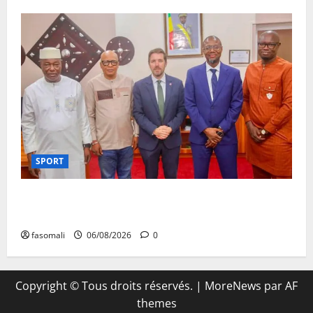
SPORT
FEMAFOOT : l’Ambassadeur du Royaume-Uni explore
des pistes de coopération
fasomali
06/08/2026
0
Copyright © Tous droits réservés.
|
MoreNews
par AF
themes