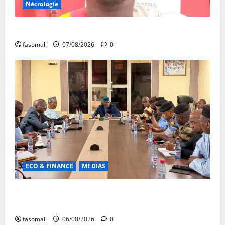
Nécrologie
Monde éducatif : décès de Adama Fomba
fasomali
07/08/2026
0
ECO & FINANCE
MEDIAS
Hydrocarbures : plus de 32,5 millions de litres
réceptionnés à Bamako en une semaine
fasomali
06/08/2026
0