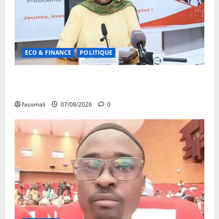
ECO & FINANCE
POLITIQUE
31ᵉ CA de l’APEJ : Renforcement des actions en
faveur des jeunes
fasomali
07/08/2026
0