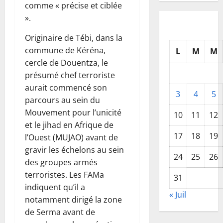
comme « précise et ciblée
».
Originaire de Tébi, dans la
commune de Kéréna,
L
M
M
cercle de Douentza, le
présumé chef terroriste
aurait commencé son
3
4
5
parcours au sein du
Mouvement pour l’unicité
10
11
12
et le jihad en Afrique de
17
18
19
l’Ouest (MUJAO) avant de
gravir les échelons au sein
24
25
26
des groupes armés
terroristes. Les FAMa
31
indiquent qu’il a
« Juil
notamment dirigé la zone
de Serma avant de