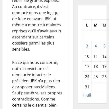
réussi de grands exploits.
Au contraire, il s’est
emmuré dans une logique
de fuite en avant. IBK lui-
même a montré à maintes
L
M
M
reprises qu’il n’avait aucun
ascendant sur certains
dossiers parmi les plus
3
4
5
sensibles.
10
11
12
En ce qui nous concerne,
17
18
19
notre conviction est
demeurée intacte : le
24
25
26
président IBK n’a plus rien
31
à proposer aux Maliens.
Sauf peut-être, ses propres
« Juil
contradictions. Comme
certains le disent si bien,