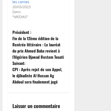
les cornes
20/03/2023
Dans
"MEDIAS"
N
Précédent :
Fin de la 12ème édition de la
a
Rentrée littéraire : Le lauréat
du prix Ahmed Baba revient à
v
l’Algérien Djawad Rostom Touati
i
Suivant:
CPI : Après rejet de son Appel,
g
le djihadiste Al Hassan Ag
Abdoul sera finalement jugé
a
t
i
Laisser un commentaire