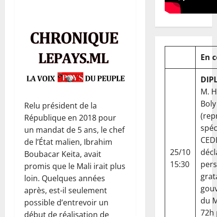
En 
DIP
M. 
Boly
Relu président de la
(rep
République en 2018 pour
spéc
un mandat de 5 ans, le chef
CED
de l’État malien, Ibrahim
25/10
décl
Boubacar Keita, avait
15:30
per
promis que le Mali irait plus
grat
loin. Quelques années
gou
après, est-il seulement
du Ma
possible d’entrevoir un
72h
début de réalisation de