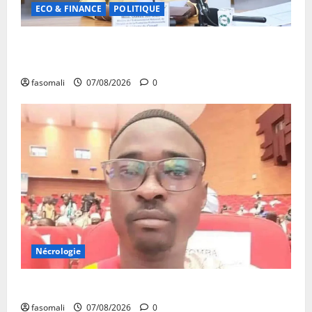
ECO & FINANCE
POLITIQUE
31ᵉ CA de l’APEJ : Renforcement des actions en
faveur des jeunes
fasomali
07/08/2026
0
Nécrologie
Monde éducatif : décès de Adama Fomba
fasomali
07/08/2026
0