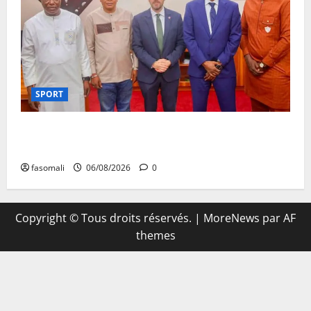
SPORT
FEMAFOOT : l’Ambassadeur du Royaume-Uni explore
des pistes de coopération
fasomali
06/08/2026
0
Copyright © Tous droits réservés.
|
MoreNews
par AF
themes