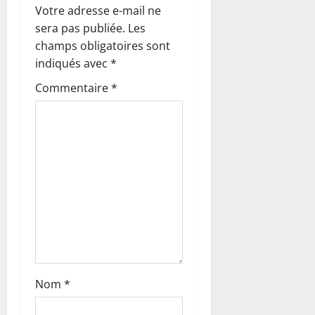
o
Votre adresse e-mail ne
sera pas publiée.
Les
n
champs obligatoires sont
indiqués avec
*
d
Commentaire
*
’
a
r
t
i
c
l
Nom
*
e