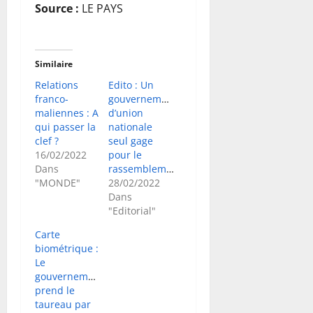
Source :
LE PAYS
Similaire
Relations
Edito : Un
franco-
gouvernement
maliennes : A
d’union
qui passer la
nationale
clef ?
seul gage
16/02/2022
pour le
Dans
rassemblement
"MONDE"
28/02/2022
Dans
"Editorial"
Carte
biométrique :
Le
gouvernement
prend le
taureau par