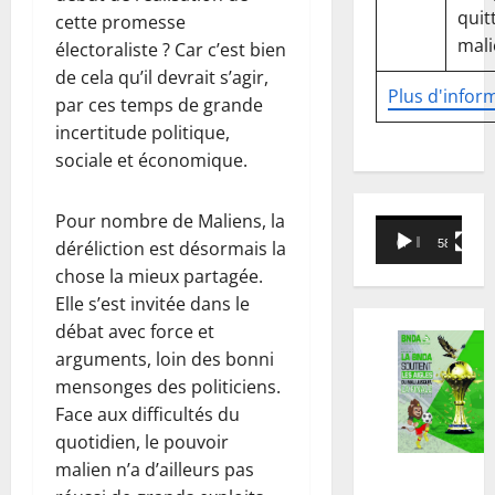
quitt
cette promesse
mali
électoraliste ? Car c’est bien
de cela qu’il devrait s’agir,
Plus d'infor
par ces temps de grande
incertitude politique,
sociale et économique.
Pour nombre de Maliens, la
Lecteur
00:00
58:18
déréliction est désormais la
vidéo
chose la mieux partagée.
Elle s’est invitée dans le
débat avec force et
arguments, loin des bonni
mensonges des politiciens.
Face aux difficultés du
quotidien, le pouvoir
malien n’a d’ailleurs pas