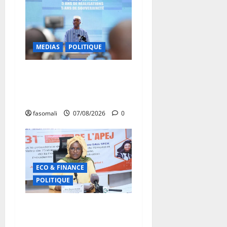
MEDIAS
POLITIQUE
Mali : Le bilan de cinq
années de Transition sous le
signe de la « refondation »
fasomali
07/08/2026
0
ECO & FINANCE
POLITIQUE
31ᵉ CA de l’APEJ :
Renforcement des actions