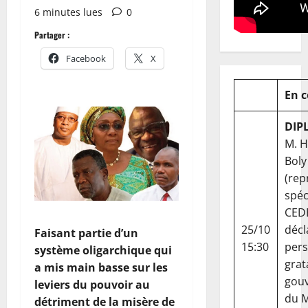
6 minutes lues
0
Partager :
Facebook
X
En 
DIP
M. 
Boly
(rep
spéc
CED
25/10
décl
Faisant partie d’un
15:30
per
système oligarchique qui
grat
a mis main basse sur les
gou
leviers du pouvoir au
du Ma
détriment de la misère de