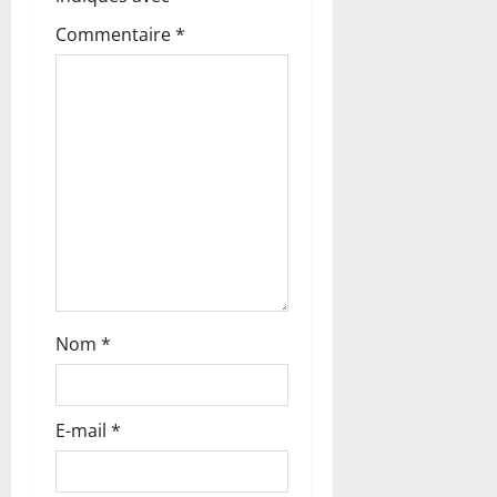
’
Commentaire
*
a
r
t
i
c
l
Nom
*
e
E-mail
*