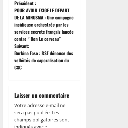
N
Précédent :
POUR AVOIR EXIGE LE DEPART
a
DE LA MINUSMA : Une campagne
insidieuse orchestrée par les
v
services secrets français lancée
i
contre ‘’ Ben Le cerveau’’
Suivant:
g
Burkina Faso : RSF dénonce des
velléités de caporalisation du
a
CSC
t
i
Laisser un commentaire
o
Votre adresse e-mail ne
n
sera pas publiée.
Les
champs obligatoires sont
d
indiqués avec
*