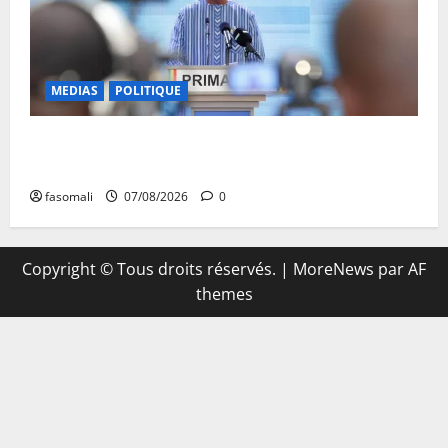
MEDIAS
POLITIQUE
Mali : Le bilan de cinq années de Transition sous le
signe de la « refondation »
fasomali
07/08/2026
0
Copyright © Tous droits réservés.
|
MoreNews
par AF
themes