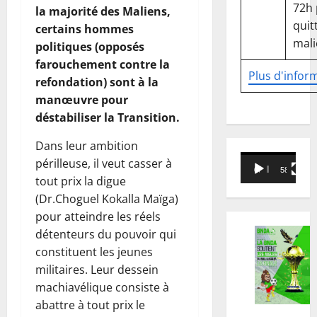
72h
la majorité des Maliens,
quitt
certains hommes
mali
politiques (opposés
farouchement contre la
Plus d'infor
refondation) sont à la
manœuvre pour
déstabiliser la Transition.
Dans leur ambition
Lecteur
périlleuse, il veut casser à
00:00
58:18
vidéo
tout prix la digue
(Dr.Choguel Kokalla Maïga)
pour atteindre les réels
détenteurs du pouvoir qui
constituent les jeunes
militaires. Leur dessein
machiavélique consiste à
abattre à tout prix le