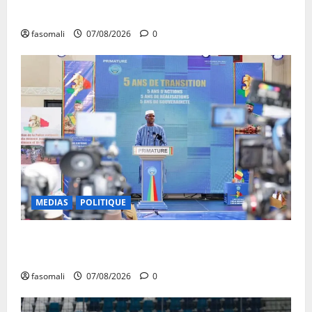
aout 2026 CM N°2026-31/SGG
fasomali
07/08/2026
0
MEDIAS
POLITIQUE
Mali : après cinq ans de Transition, place au
développement
fasomali
07/08/2026
0