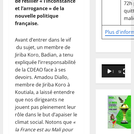
de résilier « l’inconstance
72h
et l’arrogance » de la
quitt
nouvelle politique
mali
française.
Plus d'infor
Avant d’entrer dans le vif
du sujet, un membre de
Jiriba Koro, Badian, a tenu
expliquée l’irresponsabilité
Lecteur
de la CDEAO face à ses
00:00
58:18
vidéo
devoirs. Amadou Diallo,
membre de Jiriba Koro à
Koutiala, a laissé entendre
que nos dirigeants ne
jouent pas pleinement leur
rôle dans le but d’apaiser le
climat social. Notons que
«
la France est au Mali pour