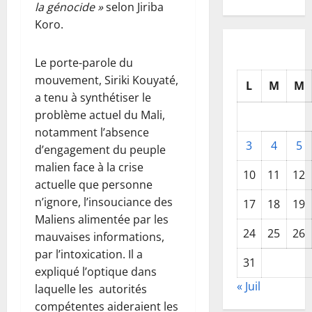
la génocide »
selon Jiriba
Koro.
Le porte-parole du
mouvement, Siriki Kouyaté,
L
M
M
a tenu à synthétiser le
problème actuel du Mali,
notamment l’absence
3
4
5
d’engagement du peuple
malien face à la crise
10
11
12
actuelle que personne
n’ignore, l’insouciance des
17
18
19
Maliens alimentée par les
24
25
26
mauvaises informations,
par l’intoxication. Il a
31
expliqué l’optique dans
« Juil
laquelle les autorités
compétentes aideraient les