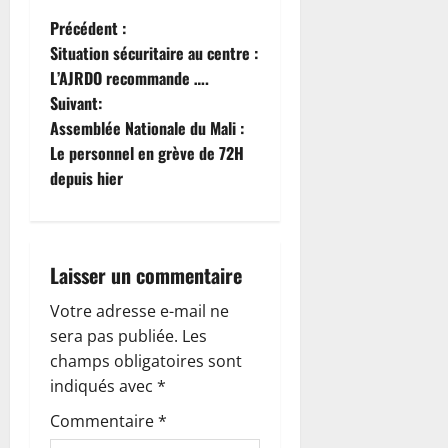
N
Précédent :
Situation sécuritaire au centre :
a
L’AJRDO recommande ….
Suivant:
v
Assemblée Nationale du Mali :
i
Le personnel en grève de 72H
depuis hier
g
a
Laisser un commentaire
t
Votre adresse e-mail ne
i
sera pas publiée.
Les
o
champs obligatoires sont
indiqués avec
*
n
Commentaire
*