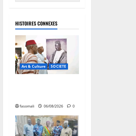
HISTOIRES CONNEXES
Art & Culture
SOCIETE
Musée national du Mali :
TƐGƐNƆ au service de la
valorisation du patrimoine
fasomali
06/08/2026
0