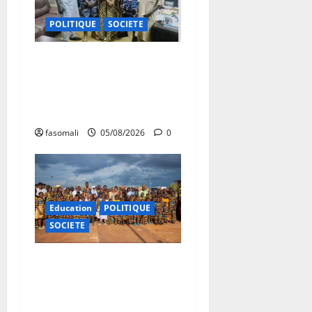
POLITIQUE
SOCIETE
San : le nouveau Directeur
régional de la police
nationale à l’écoute des
autorités communales
fasomali
05/08/2026
0
Education
POLITIQUE
SOCIETE
Vacances citoyennes : les
Pupilles de la Nation au
cœur d’une initiative