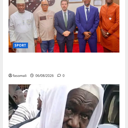
SPORT
FEMAFOOT : l’Ambassadeur du Royaume-Uni explore
des pistes de coopération
fasomali
06/08/2026
0