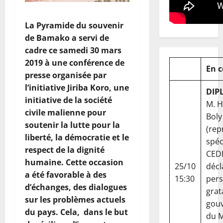
La Pyramide du souvenir
de Bamako a servi de
cadre ce samedi 30 mars
2019 à une conférence de
En 
presse organisée par
l’initiative Jiriba Koro, une
DIP
initiative de la société
M. 
civile malienne pour
Boly
soutenir la lutte pour la
(rep
liberté, la démocratie et le
spéc
respect de la dignité
CED
humaine. Cette occasion
25/10
décl
a été favorable à des
15:30
per
d’échanges, des dialogues
grat
sur les problèmes actuels
gou
du pays. Cela, dans le but
du Ma