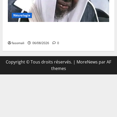
Nécrologie
Décès de Cheikh Yacouba Guindo : Vibrant hommage
au fondateur de la Mosquée Malimag
fasomali
06/08/2026
0
Copyright © Tous droits réservés.
|
MoreNews
par AF
themes