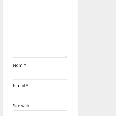
d
’
a
r
t
i
c
Nom
*
l
E-mail
*
e
Site web