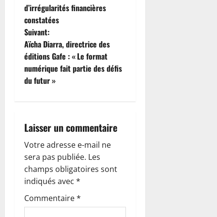
v
d’irrégularités financières
i
constatées
Suivant:
g
Aïcha Diarra, directrice des
éditions Gafe : « Le format
a
numérique fait partie des défis
t
du futur »
i
o
Laisser un commentaire
n
Votre adresse e-mail ne
sera pas publiée.
Les
d
champs obligatoires sont
’
indiqués avec
*
Commentaire
*
a