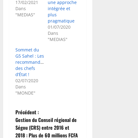
17/02/2021
une approche
Dans
intégrée et
"MEDIAS"
plus
pragmatique
01/07/2020
Dans
"MEDIAS"
Sommet du
G5 Sahel : Les
recommandations
des chefs
d’État !
02/07/2020
Dans
"MONDE"
N
Précédent :
Gestion du Conseil régional de
a
Ségou (CRS) entre 2016 et
2018 : Plus de 60 millions FCFA