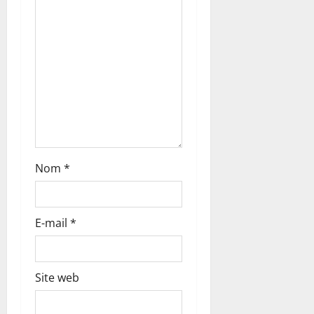
r
t
i
c
l
e
Nom
*
E-mail
*
Site web