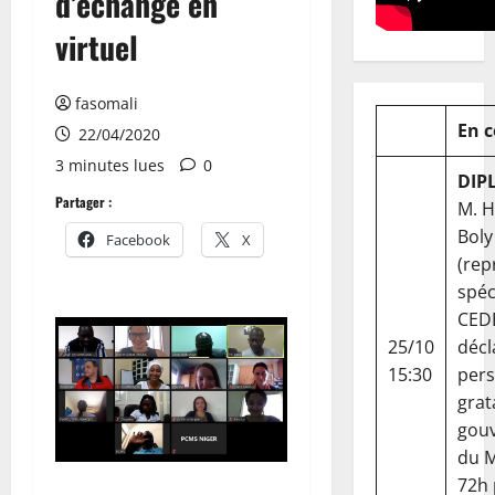
d’échange en
virtuel
fasomali
En 
22/04/2020
3 minutes lues
0
DIP
Partager :
M. 
Boly
Facebook
X
(rep
spéc
CED
25/10
décl
15:30
per
grat
gou
du Ma
72h