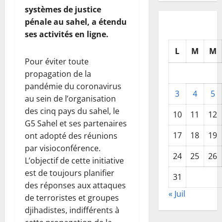
systèmes de justice
pénale au sahel, a étendu
ses activités en ligne.
L
M
M
Pour éviter toute
propagation de la
pandémie du coronavirus
3
4
5
au sein de l’organisation
des cinq pays du sahel, le
10
11
12
G5 Sahel et ses partenaires
17
18
19
ont adopté des réunions
par visioconférence.
24
25
26
L’objectif de cette initiative
est de toujours planifier
31
des réponses aux attaques
« Juil
de terroristes et groupes
djihadistes, indifférents à