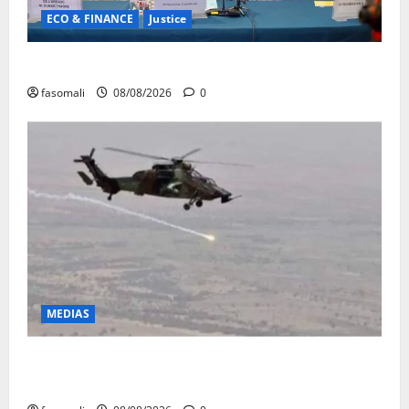
ECO & FINANCE
Justice
Avoirs saisis : l’ARGASC tient sa 3e session
fasomali
08/08/2026
0
MEDIAS
Terrorisme : les FAMa enchaînent les frappes à
Boulkessi, Kidal et Tessalit