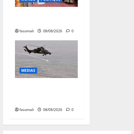
Forum de Ouagadougou : Le
Mali y sera représenté
fasomali
08/08/2026
0
MEDIAS
Terrorisme : les FAMa
enchaînent les frappes à
Boulkessi, Kidal et Tessalit
fasomali
08/08/2026
0