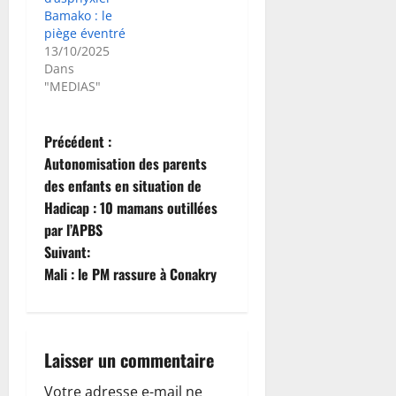
Bamako : le
piège éventré
13/10/2025
Dans
"MEDIAS"
N
Précédent :
Autonomisation des parents
a
des enfants en situation de
Hadicap : 10 mamans outillées
v
par l’APBS
i
Suivant:
Mali : le PM rassure à Conakry
g
a
Laisser un commentaire
t
Votre adresse e-mail ne