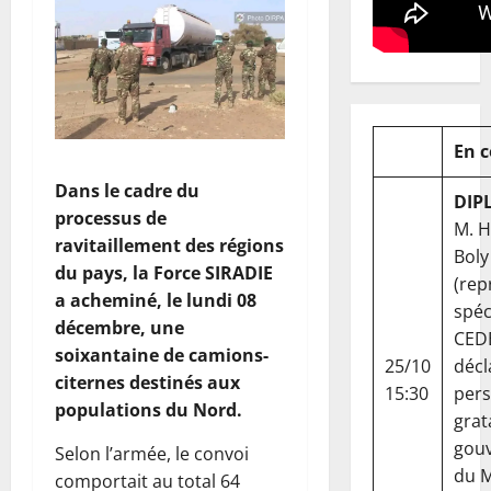
En 
Dans le cadre du
DIP
processus de
M. 
ravitaillement des régions
Boly
du pays, la Force SIRADIE
(rep
a acheminé, le lundi 08
spéc
décembre, une
CED
soixantaine de camions-
25/10
décl
citernes destinés aux
15:30
per
populations du Nord.
grat
gou
Selon l’armée, le convoi
du Ma
comportait au total 64