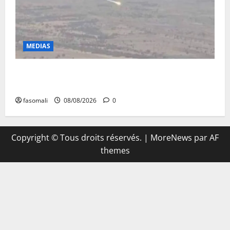
MEDIAS
Terrorisme : les FAMa enchaînent les frappes à
Boulkessi, Kidal et Tessalit
fasomali
08/08/2026
0
Copyright © Tous droits réservés.
|
MoreNews
par AF
themes