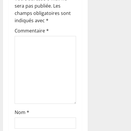
i
sera pas publiée.
Les
o
champs obligatoires sont
indiqués avec
*
n
Commentaire
*
d
’
a
r
t
i
c
Nom
*
l