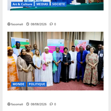
Art & Culture
MEDIAS
SOCIETE
Danbé Bulon : La voix des ancêtres
fasomali
08/08/2026
0
MONDE
POLITIQUE
Forum de Ouagadougou : Le Mali y sera représenté
fasomali
08/08/2026
0