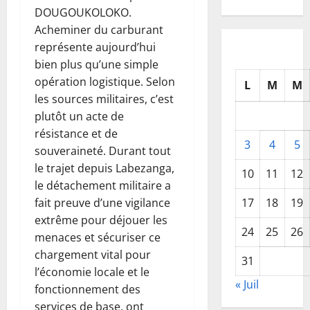
DOUGOUKOLOKO.
Acheminer du carburant
représente aujourd’hui
bien plus qu’une simple
opération logistique. Selon
L
M
M
les sources militaires, c’est
plutôt un acte de
résistance et de
3
4
5
souveraineté. Durant tout
le trajet depuis Labezanga,
10
11
12
le détachement militaire a
fait preuve d’une vigilance
17
18
19
extrême pour déjouer les
24
25
26
menaces et sécuriser ce
chargement vital pour
31
l’économie locale et le
« Juil
fonctionnement des
services de base, ont