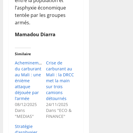
entre la population et
l’asphyxie économique
tentée par les groupes
armés.
Mamadou Diarra
Similaire
Acheminement
Crise de
du carburant
carburant au
au Mali : une
Mali : la DRCC
énième
met la main
attaque
sur trois
déjouée par
camions
l’armée
détournés
08/12/2025
24/11/2025
Dans
Dans "ECO &
"MEDIAS"
FINANCE"
Stratégie
d’asphyxier