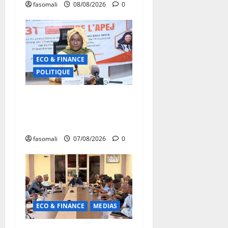
fasomali
08/08/2026
0
ECO & FINANCE
POLITIQUE
31ᵉ CA de l’APEJ :
Renforcement des actions
en faveur des jeunes
fasomali
07/08/2026
0
ECO & FINANCE
MEDIAS