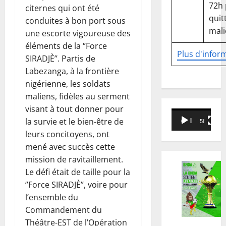
72h
citernes qui ont été
quitt
conduites à bon port sous
mali
une escorte vigoureuse des
éléments de la ‘’Force
Plus d'infor
SIRADJÈ’’. Partis de
Labezanga, à la frontière
nigérienne, les soldats
maliens, fidèles au serment
visant à tout donner pour
Lecteur
la survie et le bien-être de
00:00
58:18
vidéo
leurs concitoyens, ont
mené avec succès cette
mission de ravitaillement.
Le défi était de taille pour la
‘’Force SIRADJÈ’’, voire pour
l’ensemble du
Commandement du
Théâtre-EST de l’Opération