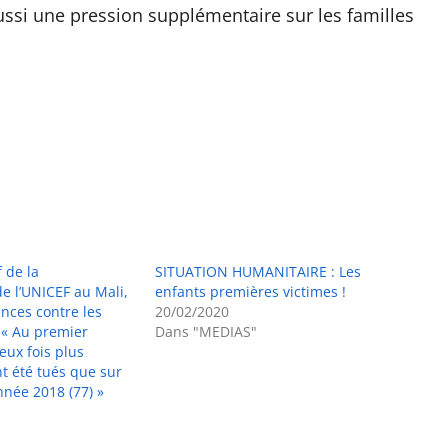
ussi une pression supplémentaire sur les familles
 de la
SITUATION HUMANITAIRE : Les
 l’UNICEF au Mali,
enfants premières victimes !
ences contre les
20/02/2020
 « Au premier
Dans "MEDIAS"
eux fois plus
nt été tués que sur
nnée 2018 (77) »