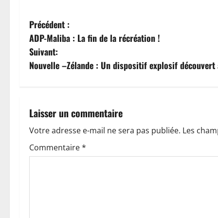
N
Précédent :
ADP-Maliba : La fin de la récréation !
a
Suivant:
v
Nouvelle –Zélande : Un dispositif explosif découvert
i
g
Laisser un commentaire
a
Votre adresse e-mail ne sera pas publiée.
Les champ
t
Commentaire
*
i
o
n