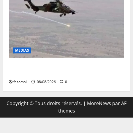
MEDIAS
Terrorisme : les FAMa enchaînent les frappes à
Boulkessi, Kidal et Tessalit
fasomali
08/08/2026
0
Copyright © Tous droits réservés.
|
MoreNews
par AF
themes