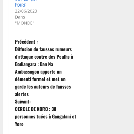
l’OIRP
22/06/2023
Dans
"MONDE"
N
Précédent :
Diffusion de fausses rumeurs
a
d’attaque contre des Peulhs à
Badiangara : Dan Na
v
Ambassagou apporte un
i
démenti formel et met en
garde les auteurs de fausses
g
alertes
Suivant:
a
CERCLE DE KORO : 38
t
personnes tuées à Gangafani et
Yoro
i