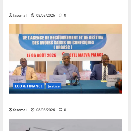
Forum de Ouagadougou : Le Mali y sera représenté
fasomali
08/08/2026
0
ECO & FINANCE
Justice
Avoirs saisis : l’ARGASC tient sa 3e session
fasomali
08/08/2026
0