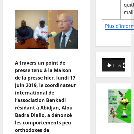
quitt
mali
Plus d'infor
Lecteur
A travers un point de
00:00
58:18
vidéo
presse tenu à la Maison
de la presse hier, lundi 17
juin 2019, le coordinateur
international de
l’association Benkadi
résidant à Abidjan, Alou
Badra Diallo, a dénoncé
les comportements peu
orthodoxes de