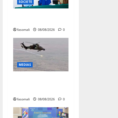
SOCIETE
Danbé Bulon : La voix des
ancêtres
fasomali
08/08/2026
0
MEDIAS
Terrorisme : les FAMa
enchaînent les frappes à
Boulkessi, Kidal et Tessalit
fasomali
08/08/2026
0