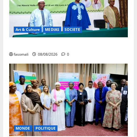
Art & Culture
MEDIAS
SOCIETE
Danbé Bulon : La voix des ancêtres
fasomali
08/08/2026
0
MONDE
POLITIQUE