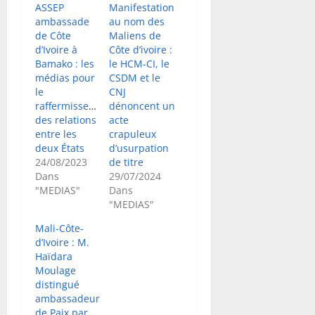
ASSEP
Manifestation
ambassade
au nom des
de Côte
Maliens de
d’Ivoire à
Côte d’ivoire :
Bamako : les
le HCM-CI, le
médias pour
CSDM et le
le
CNJ
raffermissement
dénoncent un
des relations
acte
entre les
crapuleux
deux États
d’usurpation
24/08/2023
de titre
Dans
29/07/2024
"MEDIAS"
Dans
"MEDIAS"
Mali-Côte-
d’Ivoire : M.
Haïdara
Moulage
distingué
ambassadeur
de Paix par