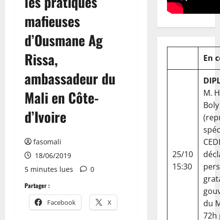
les pratiques
mafieuses
d’Ousmane Ag
Rissa,
En 
ambassadeur du
DIP
Mali en Côte-
M. 
Boly
d’Ivoire
(rep
spéc
CED
fasomali
25/10
décl
18/06/2019
15:30
per
5 minutes lues
0
grat
Partager :
gou
Facebook
X
du Ma
72h