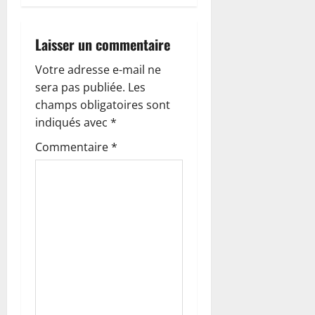
o
Laisser un commentaire
n
Votre adresse e-mail ne
d
sera pas publiée.
Les
’
champs obligatoires sont
indiqués avec
*
a
Commentaire
*
r
t
i
c
l