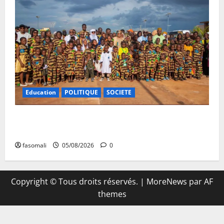
Education
POLITIQUE
SOCIETE
Vacances citoyennes : les Pupilles de la Nation au
cœur d’une initiative d’épanouissement
fasomali
05/08/2026
0
Copyright © Tous droits réservés.
|
MoreNews
par AF
themes