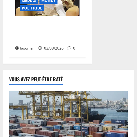
MEDIAS
MONDE
POLITIQUE
Niamey : Le Mali exporte
son modèle de mobilisation
de la diaspora
fasomali
03/08/2026
0
VOUS AVEZ PEUT-ÊTRE RATÉ