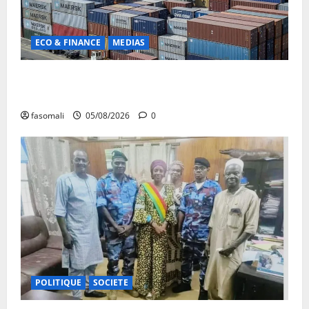
ECO & FINANCE
MEDIAS
Chaîne d’approvisionnement menacée : Le CMC tire
la sonnette d’alarme
fasomali
05/08/2026
0
POLITIQUE
SOCIETE