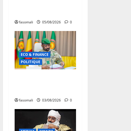
menacée : Le CMC tire la
sonnette d’alarme
fasomali
05/08/2026
0
ECO & FINANCE
POLITIQUE
Secteur minier : La vision
futuriste du Général
d’Armée Assimi Goïta
fasomali
03/08/2026
0