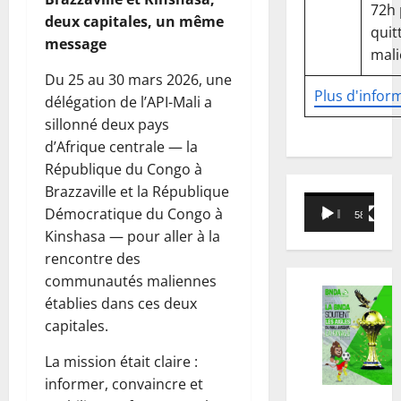
72h
deux capitales, un même
quitt
message
mali
Du 25 au 30 mars 2026, une
Plus d'infor
délégation de l’API-Mali a
sillonné deux pays
d’Afrique centrale — la
République du Congo à
Brazzaville et la République
Lecteur
Démocratique du Congo à
00:00
58:18
vidéo
Kinshasa — pour aller à la
rencontre des
communautés maliennes
établies dans ces deux
capitales.
La mission était claire :
informer, convaincre et