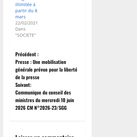
illimitée à
partir du 8
mars
22/02/2021
Dans
"SOCIETE"
N
Précédent :
Presse : Une mobilisation
a
générale prévue pour la liberté
de la presse
v
Suivant:
i
Communique du conseil des
ministres du mercredi 10 juin
g
2026 CM N°2026-23/SGG
a
t