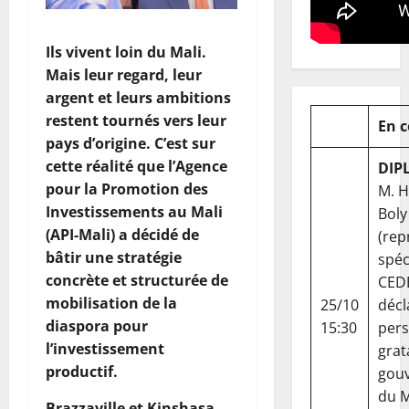
Ils vivent loin du Mali.
Mais leur regard, leur
argent et leurs ambitions
restent tournés vers leur
En 
pays d’origine. C’est sur
cette réalité que l’Agence
DIP
pour la Promotion des
M. 
Investissements au Mali
Boly
(API-Mali) a décidé de
(rep
bâtir une stratégie
spéc
concrète et structurée de
CED
mobilisation de la
25/10
décl
diaspora pour
15:30
per
l’investissement
grat
productif.
gou
du Ma
Brazzaville et Kinshasa,