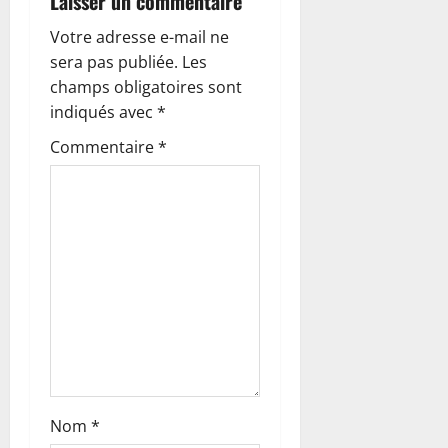
Laisser un commentaire
i
Votre adresse e-mail ne
o
sera pas publiée.
Les
champs obligatoires sont
n
indiqués avec
*
d
Commentaire
*
’
a
r
t
i
c
Nom
*