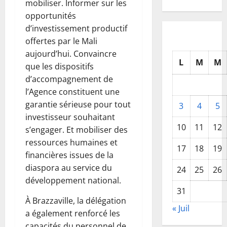
mobiliser. Informer sur les
opportunités
d’investissement productif
offertes par le Mali
aujourd’hui. Convaincre
L
M
M
que les dispositifs
d’accompagnement de
l’Agence constituent une
garantie sérieuse pour tout
3
4
5
investisseur souhaitant
10
11
12
s’engager. Et mobiliser des
ressources humaines et
17
18
19
financières issues de la
diaspora au service du
24
25
26
développement national.
31
À Brazzaville, la délégation
« Juil
a également renforcé les
capacités du personnel de