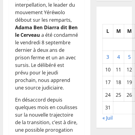
interpellation, le leader du
mouvement Yéréwolo
débout sur les remparts,
Adama Ben Diarra dit Ben
L
M
M
le Cerveau
a été condamné
le vendredi 8 septembre
dernier à deux ans de
3
4
5
prison ferme et un an avec
sursis. Le délibéré est
10
11
12
prévu pour le jeudi
prochain, nous apprend
17
18
19
une source judiciaire.
24
25
26
En désaccord depuis
quelques mois en coulisses
31
sur la nouvelle trajectoire
« Juil
de la transition, c’est à dire,
une possible prorogation