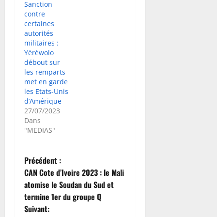
Sanction
contre
certaines
autorités
militaires :
Yèrèwolo
débout sur
les remparts
met en garde
les Etats-Unis
d’Amérique
27/07/2023
Dans
"MEDIAS"
N
Précédent :
CAN Cote d’Ivoire 2023 : le Mali
a
atomise le Soudan du Sud et
termine 1er du groupe Q
v
Suivant: