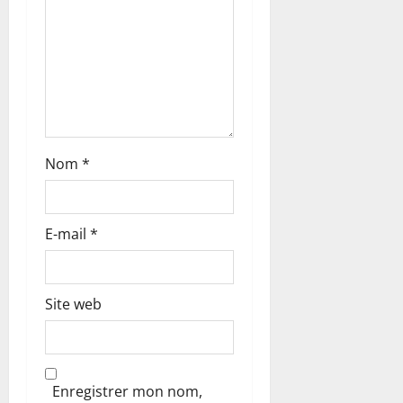
t
i
c
l
Nom
*
e
E-mail
*
Site web
Enregistrer mon nom,