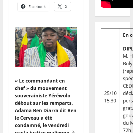
Facebook
X
En 
DIP
M. 
Boly
(rep
spéc
« Le commandant en
CED
chef » du mouvement
25/10
décl
souverainiste Yéréwolo
15:30
per
débout sur les remparts,
grat
Adama Ben Diarra dit Ben
gou
le Cerveau a été
du Ma
condamné, le vendredi
72h
par la justice malienne, à