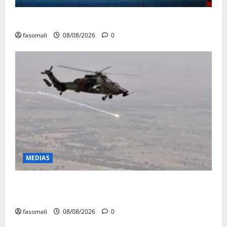
Avoirs saisis : l’ARGASC tient sa 3e session
fasomali
08/08/2026
0
MEDIAS
Terrorisme : les FAMa enchaînent les frappes à
Boulkessi, Kidal et Tessalit
fasomali
08/08/2026
0