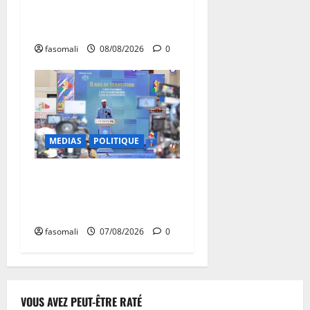
enchaînent les frappes à
Boulkessi, Kidal et Tessalit
fasomali
08/08/2026
0
MEDIAS
POLITIQUE
Mali : après cinq ans de
Transition, place au
développement
fasomali
07/08/2026
0
VOUS AVEZ PEUT-ÊTRE RATÉ