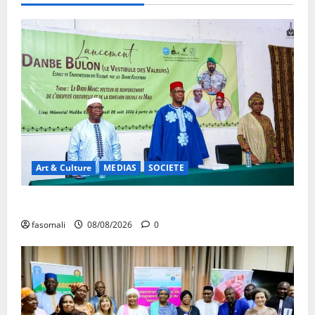
Art & Culture
MEDIAS
SOCIETE
Danbé Bulon : La voix des ancêtres
fasomali
08/08/2026
0