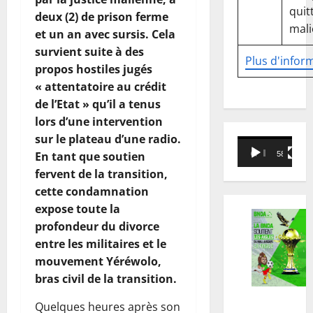
quitt
deux (2) de prison ferme
mali
et un an avec sursis. Cela
survient suite à des
Plus d'infor
propos hostiles jugés
« attentatoire au crédit
de l’Etat » qu’il a tenus
lors d’une intervention
sur le plateau d’une radio.
Lecteur
En tant que soutien
00:00
58:18
vidéo
fervent de la transition,
cette condamnation
expose toute la
profondeur du divorce
entre les militaires et le
mouvement Yéréwolo,
bras civil de la transition.
Quelques heures après son