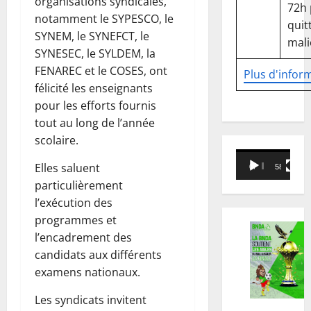
organisations syndicales,
72h
notamment le SYPESCO, le
quitt
SYNEM, le SYNEFCT, le
mali
SYNESEC, le SYLDEM, la
FENAREC et le COSES, ont
Plus d'infor
félicité les enseignants
pour les efforts fournis
tout au long de l’année
scolaire.
Lecteur
Elles saluent
00:00
58:18
vidéo
particulièrement
l’exécution des
programmes et
l’encadrement des
candidats aux différents
examens nationaux.
Les syndicats invitent