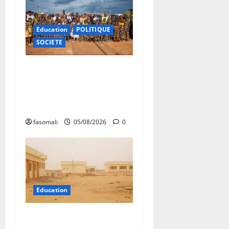
Education
POLITIQUE
SOCIETE
Vacances citoyennes : les
Pupilles de la Nation au
cœur d’une initiative
d’épanouissement
fasomali
05/08/2026
0
Education
Bourem : le contentieux sur