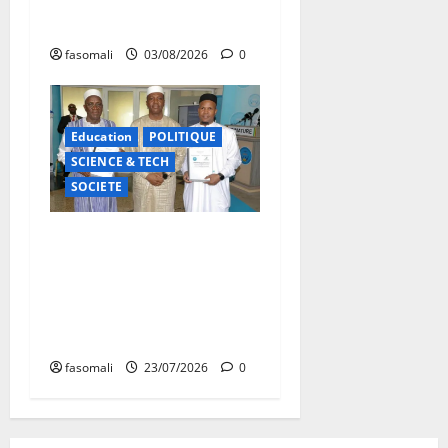
le baptême du lycée public
examiné en appel le 13 août
fasomali
03/08/2026
0
Education
POLITIQUE
SCIENCE & TECH
SOCIETE
Numérique éducatif :
l’AGEFAU scelle deux
conventions historiques
avec les ministères de
l’Éducation et de l’Emploi
fasomali
23/07/2026
0