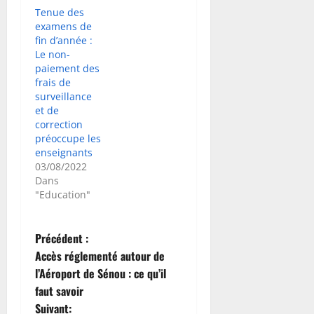
Tenue des
examens de
fin d’année :
Le non-
paiement des
frais de
surveillance
et de
correction
préoccupe les
enseignants
03/08/2022
Dans
"Education"
N
Précédent :
Accès réglementé autour de
a
l’Aéroport de Sénou : ce qu’il
faut savoir
v
Suivant: