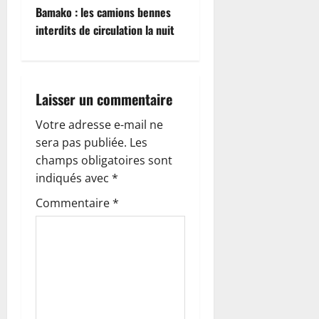
i
Bamako : les camions bennes
interdits de circulation la nuit
g
a
Laisser un commentaire
t
Votre adresse e-mail ne
i
sera pas publiée.
Les
o
champs obligatoires sont
indiqués avec
*
n
Commentaire
*
d
’
a
r