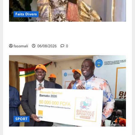
Faits Divers
Kalaban-Coro : ‘’ZA’’ tuée puis découpée par son
mari
fasomali
06/08/2026
0
SPORT
Retour de la biennale sportive : Orange Mali apporte