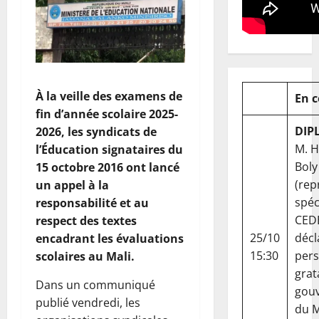
À la veille des examens de
En 
fin d’année scolaire 2025-
DIP
2026, les syndicats de
M. 
l’Éducation signataires du
Boly
15 octobre 2016 ont lancé
(rep
un appel à la
spéc
responsabilité et au
CED
respect des textes
25/10
décl
encadrant les évaluations
15:30
per
scolaires au Mali.
grat
Dans un communiqué
gou
publié vendredi, les
du Ma