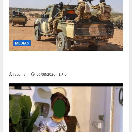
MEDIAS
Tessalit et Tabrichat : La coalition JNIM/FLA mise en
déroute
fasomali
06/08/2026
0