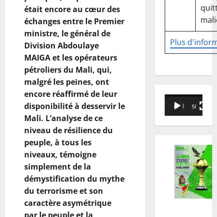
quitt
était encore au cœur des
mali
échanges entre le Premier
ministre, le général de
Plus d'infor
Division Abdoulaye
MAIGA et les opérateurs
pétroliers du Mali, qui,
malgré les peines, ont
encore réaffirmé de leur
Lecteur
disponibilité à desservir le
00:00
58:18
vidéo
Mali. L’analyse de ce
niveau de résilience du
peuple, à tous les
niveaux, témoigne
simplement de la
démystification du mythe
du terrorisme et son
caractère asymétrique
par le peuple et la