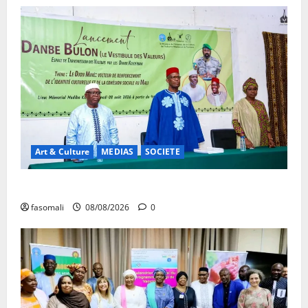
Art & Culture
MEDIAS
SOCIETE
Danbé Bulon : La voix des ancêtres
fasomali
08/08/2026
0