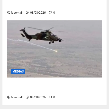
Avoirs saisis : l’ARGASC tient sa 3e session
fasomali
08/08/2026
0
MEDIAS
Terrorisme : les FAMa enchaînent les frappes à
Boulkessi, Kidal et Tessalit
fasomali
08/08/2026
0