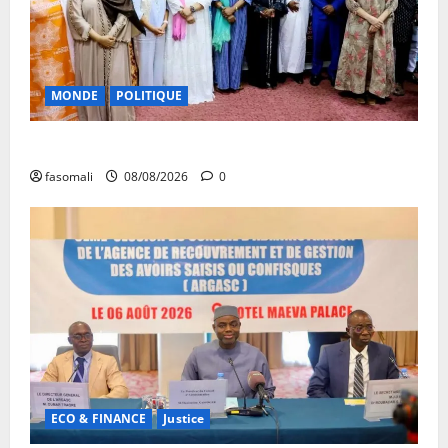
MONDE
POLITIQUE
Forum de Ouagadougou : Le Mali y sera représenté
fasomali
08/08/2026
0
ECO & FINANCE
Justice