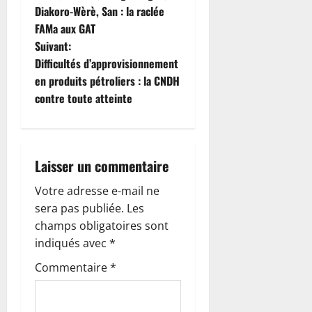
a
Diakoro-Wèrè, San : la raclée
FAMa aux GAT
v
Suivant:
i
Difficultés d’approvisionnement
en produits pétroliers : la CNDH
g
contre toute atteinte
a
t
Laisser un commentaire
i
Votre adresse e-mail ne
o
sera pas publiée.
Les
champs obligatoires sont
n
indiqués avec
*
d
Commentaire
*
’