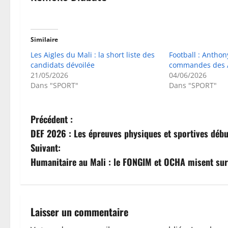
Similaire
Les Aigles du Mali : la short liste des
Football : Anthon
candidats dévoilée
commandes des A
21/05/2026
04/06/2026
Dans "SPORT"
Dans "SPORT"
N
Précédent :
DEF 2026 : Les épreuves physiques et sportives déb
a
Suivant:
v
Humanitaire au Mali : le FONGIM et OCHA misent sur
i
g
Laisser un commentaire