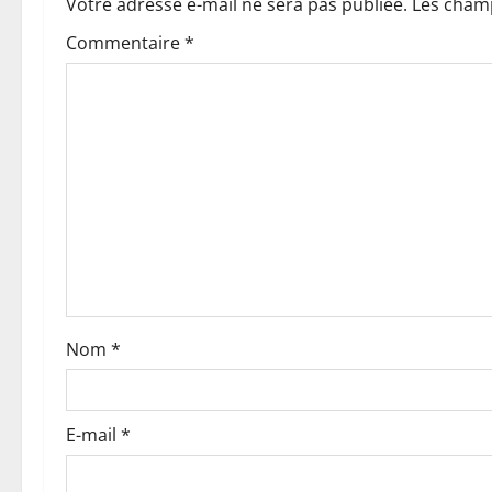
a
Votre adresse e-mail ne sera pas publiée.
Les champ
t
Commentaire
*
i
o
n
d
’
a
Nom
*
r
t
E-mail
*
i