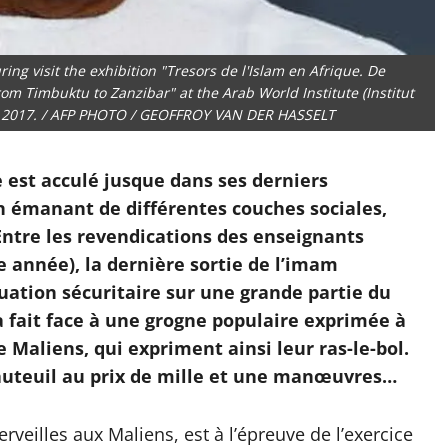
ing visit the exhibition "Tresors de l'Islam en Afrique. De
om Timbuktu to Zanzibar" at the Arab World Institute (Institut
3, 2017. / AFP PHOTO / GEOFFROY VAN DER HASSELT
e est acculé jusque dans ses derniers
 émanant de différentes couches sociales,
 Entre les revendications des enseignants
ne année), la dernière sortie de l’imam
uation sécuritaire sur une grande partie du
a fait face à une grogne populaire exprimée à
 Maliens, qui expriment ainsi leur ras-le-bol.
fauteuil au prix de mille et une manœuvres…
veilles aux Maliens, est à l’épreuve de l’exercice