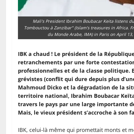
Mali's President Ibrahim Boubacar Keita listens dur
Tombouctou à Zanzibar" (Islam's treasures in Africa. Fr
du Monde Arabe, IMA) in Paris on April 1
IBK a chaud ! Le président de la Républiqu
retranchements par une forte contestation
professionnelles et de la classe politique.
grévistes (conflit qui dure depuis plus d’u
Mahmoud Dicko et la dégradation de la sit
territoire national, Ibrahim Boubacar Keït
travers le pays par une large importante de
Mais, le vieux président s’accroche à son 
IBK, celui-là même qui promettait monts et mer