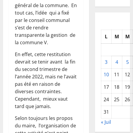
général de la commune. En
tout cas, l’idée qui a fixé
par le conseil communal
s’est de rendre
transparente la gestion de
L
M
M
la commune V.
En effet, cette restitution
devrait se tenir avant la fin
3
4
5
du second trimestre de
10
11
12
l’année 2022, mais ne l’avait
pas été en raison de
17
18
19
diverses contraintes.
Cependant, mieux vaut
24
25
26
tard que jamais.
31
Selon toujours les propos
« Juil
du maire, l’organisation de
cette activité n’est point