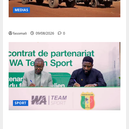
MEDIAS
Dougoukoloko : Les FAMa frappent quatre zones
fasomali
09/08/2026
0
SPORT
Aigles/Equipementier : WA Team Sport entre dans
l’histoire du football malien