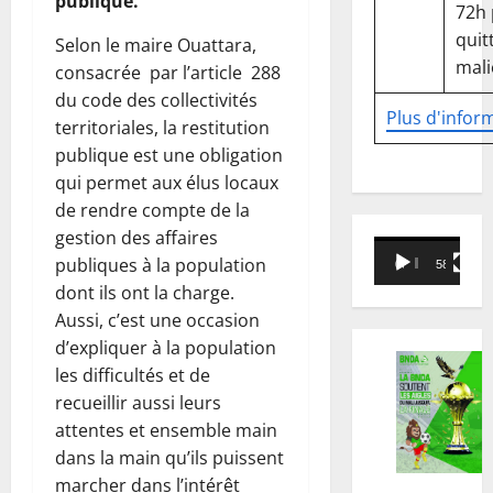
publique.
72h
quitt
Selon le maire Ouattara,
mali
consacrée par l’article 288
du code des collectivités
Plus d'infor
territoriales, la restitution
publique est une obligation
qui permet aux élus locaux
de rendre compte de la
gestion des affaires
Lecteur
publiques à la population
00:00
58:18
vidéo
dont ils ont la charge.
Aussi, c’est une occasion
d’expliquer à la population
les difficultés et de
recueillir aussi leurs
attentes et ensemble main
dans la main qu’ils puissent
marcher dans l’intérêt