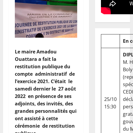
En 
Le maire Amadou
DIP
Ouattara a fait la
M. 
r
estitution publique du
Boly
compte administratif de
(rep
l’exercice 2021
. C
’était le
spéc
samedi dernier le 27 août
CED
2022 en présence de ses
25/10
décl
adjoints, des invités
,
des
15:30
per
grandes personnalités qui
grat
ont assisté à cette
gou
cérémonie de restitution
du Ma