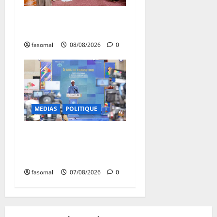
Forum de Ouagadougou : Le
Mali y sera représenté
fasomali
08/08/2026
0
MEDIAS
POLITIQUE
Mali : après cinq ans de
Transition, place au
développement
fasomali
07/08/2026
0