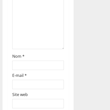
a
r
t
i
c
l
Nom
*
e
E-mail
*
Site web