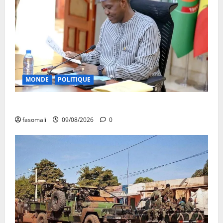
MONDE
POLITIQUE
Algérie-Mali : Abdoulaye Maïga invité à Alger
fasomali
09/08/2026
0