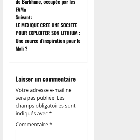
a
de Barkhane, occupée par les
FAMa
v
Suivant:
i
LE MEXIQUE CREE UNE SOCIETE
POUR EXPLOITER SON LITHIUM :
g
Une source d’inspiration pour le
Mali ?
a
t
i
Laisser un commentaire
o
Votre adresse e-mail ne
sera pas publiée.
Les
n
champs obligatoires sont
indiqués avec
*
d
Commentaire
*
’