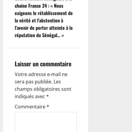
g
chaine France 24 : « Nous
exigeons le rétablissement de
a
la vérité et l’abstention à
t
l’avenir de porter atteinte à la
réputation du Sénégal… »
i
o
Laisser un commentaire
n
Votre adresse e-mail ne
d
sera pas publiée.
Les
’
champs obligatoires sont
indiqués avec
*
a
Commentaire
*
r
t