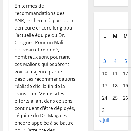
En termes de
recommandations des
ANR, le chemin à parcourir
demeure encore long pour
l’actuelle équipe du Dr.
L
M
M
Choguel. Pour un Mali
nouveau et refondé,
nombreux sont pourtant
3
4
5
ces Maliens qui espèrent
voir la majeure partie
10
11
12
desdites recommandations
17
18
19
réalisée d’ici la fin de la
transition. Même si les
24
25
26
efforts allant dans ce sens
continuent d’être déployés,
31
l’équipe du Dr. Maïga est
« Juil
encore appelée à se battre
pour l’atteinte des