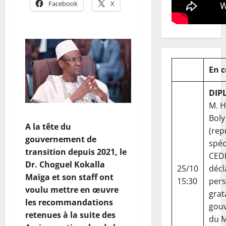
Facebook
X
En 
DIP
M. 
Boly
A la tête du
(rep
gouvernement de
spéc
transition depuis 2021, le
CED
Dr. Choguel Kokalla
25/10
décl
Maïga et son staff ont
15:30
per
voulu mettre en œuvre
grat
les recommandations
gou
retenues à la suite des
du Ma