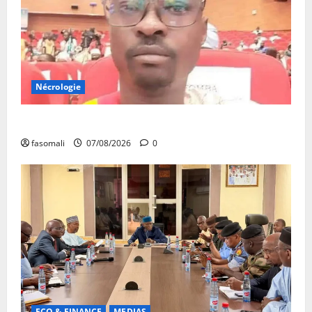
Nécrologie
Monde éducatif : décès de Adama Fomba
fasomali
07/08/2026
0
ECO & FINANCE
MEDIAS