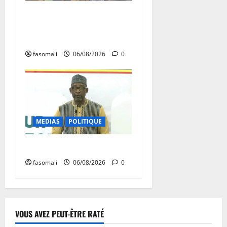
Primature : Un dialogue
pour débloquer le
commerce extérieur malien
fasomali
06/08/2026
0
MEDIAS
POLITIQUE
Diplomatie : calme précaire
fasomali
06/08/2026
0
VOUS AVEZ PEUT-ÊTRE RATÉ