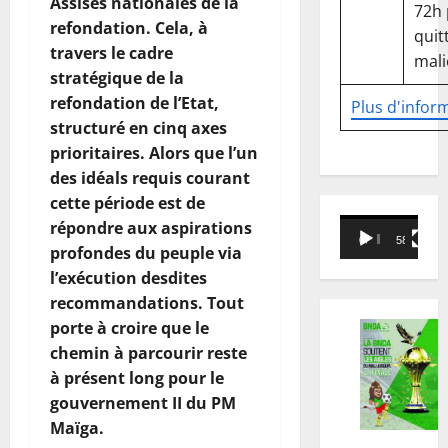
Assises nationales de la
72h
refondation. Cela, à
quitt
travers le cadre
mali
stratégique de la
refondation de l’Etat,
Plus d'infor
structuré en cinq axes
prioritaires. Alors que l’un
des idéals requis courant
cette période est de
Lecteur
répondre aux aspirations
00:00
58:18
vidéo
profondes du peuple via
l’exécution desdites
recommandations. Tout
porte à croire que le
chemin à parcourir reste
à présent long pour le
gouvernement II du PM
Maïga.