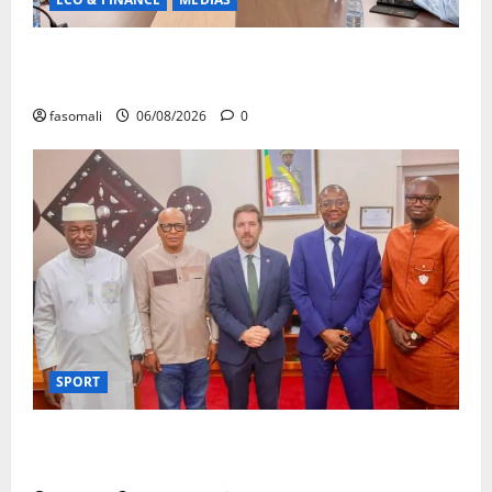
Hydrocarbures : plus de 32,5 millions de litres
réceptionnés à Bamako en une semaine
fasomali
06/08/2026
0
SPORT
FEMAFOOT : l’Ambassadeur du Royaume-Uni explore
des pistes de coopération