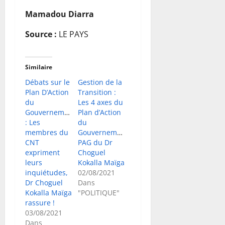
Mamadou Diarra
Source :
LE PAYS
Similaire
Débats sur le
Gestion de la
Plan D’Action
Transition :
du
Les 4 axes du
Gouvernement
Plan d’Action
: Les
du
membres du
Gouvernement
CNT
PAG du Dr
expriment
Choguel
leurs
Kokalla Maïga
inquiétudes,
02/08/2021
Dr Choguel
Dans
Kokalla Maïga
"POLITIQUE"
rassure !
03/08/2021
Dans