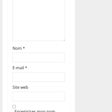
i
c
l
e
Nom
*
E-mail
*
Site web
Enregistrer mon nom,