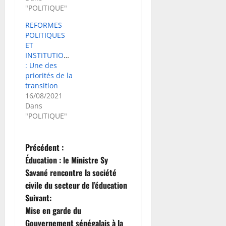
"POLITIQUE"
REFORMES
POLITIQUES
ET
INSTITUTIONNELLES
: Une des
priorités de la
transition
16/08/2021
Dans
"POLITIQUE"
N
Précédent :
Éducation : le Ministre Sy
a
Savané rencontre la société
civile du secteur de l’éducation
v
Suivant:
i
Mise en garde du
Gouvernement sénégalais à la