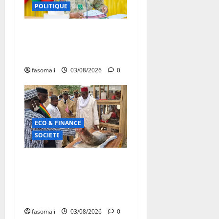
POLITIQUE
Secteur minier : La vision
futuriste du Général
d’Armée Assimi Goïta
fasomali
03/08/2026
0
ECO & FINANCE
SOCIETE
Tombouctou : le ministre
Youba BAH supervise la
mise en œuvre du plan de
campagne agricole
fasomali
03/08/2026
0