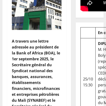
En 
A travers une lettre
DIP
adressée au président de
M. 
la Bank of Africa (BOA), le
Boly
1er septembre 2025, le
(rep
Secrétaire général du
spéc
Syndicat national des
CED
banques, assurances,
25/10
décl
établissements
15:30
per
financiers, microfinances
grat
et entreprises pétrolières
gou
du Mali (SYNABEF) et le
du Ma