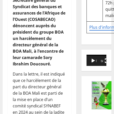
Secrétaire général du
72h
Syndicat des banques et
quitt
assurances de l’Afrique de
mali
l’Ouest (COSABECAO)
dénoncent auprès du
Plus d'infor
président du groupe BOA
un harcèlement du
directeur général de la
BOA Mali, à l’encontre de
Lecteur
leur camarade Sory
00:00
58:18
vidéo
Ibrahim Doucouré.
Dans la lettre, il est indiqué
que ce harcèlement de la
part du directeur général
de la BOA Mali est parti de
la mise en place d’un
comité syndical SYNABEF
en 2024 au sein de la ladite