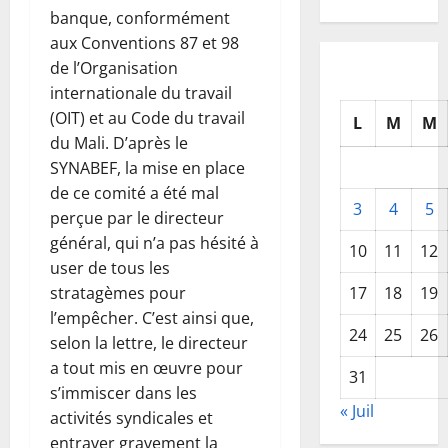
banque, conformément
aux Conventions 87 et 98
de l’Organisation
internationale du travail
(OIT) et au Code du travail
L
M
M
du Mali. D’après le
SYNABEF, la mise en place
de ce comité a été mal
3
4
5
perçue par le directeur
général, qui n’a pas hésité à
10
11
12
user de tous les
17
18
19
stratagèmes pour
l’empêcher. C’est ainsi que,
24
25
26
selon la lettre, le directeur
a tout mis en œuvre pour
31
s’immiscer dans les
« Juil
activités syndicales et
entraver gravement la