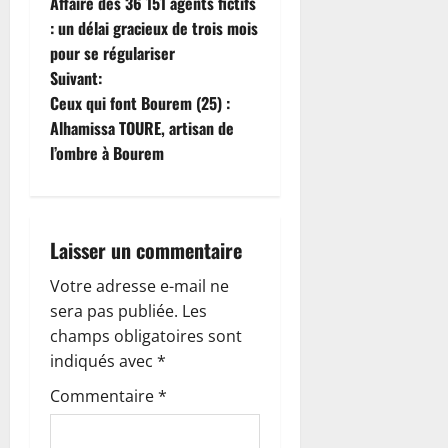
Affaire des 36 151 agents fictifs
a
: un délai gracieux de trois mois
pour se régulariser
v
Suivant:
i
Ceux qui font Bourem (25) :
Alhamissa TOURE, artisan de
g
l’ombre à Bourem
a
t
Laisser un commentaire
i
Votre adresse e-mail ne
o
sera pas publiée.
Les
champs obligatoires sont
n
indiqués avec
*
d
Commentaire
*
’