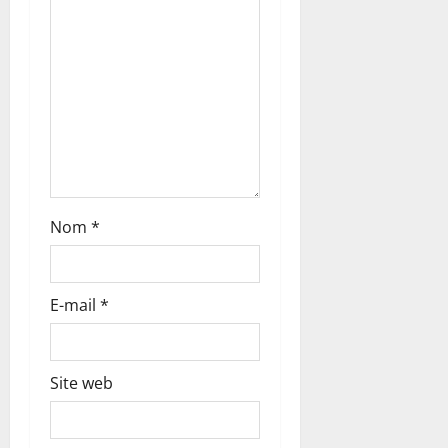
a
r
t
i
c
Nom
*
l
e
E-mail
*
Site web