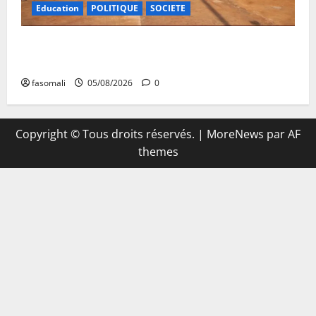
Education
POLITIQUE
SOCIETE
Vacances citoyennes : les Pupilles de la Nation au
cœur d’une initiative d’épanouissement
fasomali
05/08/2026
0
Copyright © Tous droits réservés.
|
MoreNews
par AF
themes