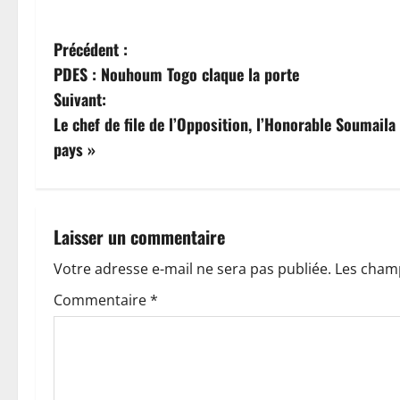
N
Précédent :
PDES : Nouhoum Togo claque la porte
a
Suivant:
v
Le chef de file de l’Opposition, l’Honorable Soumaila
pays »
i
g
a
Laisser un commentaire
t
Votre adresse e-mail ne sera pas publiée.
Les champ
Commentaire
*
i
o
n