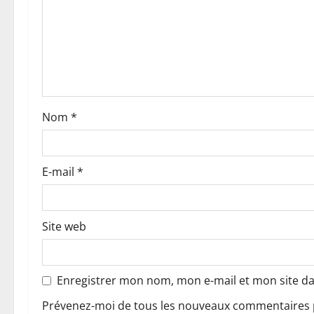
d
’
a
r
Nom
*
t
i
E-mail
*
c
l
Site web
e
Enregistrer mon nom, mon e-mail et mon site d
Prévenez-moi de tous les nouveaux commentaires p