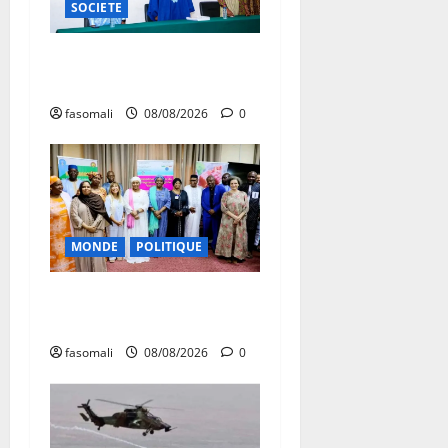
SOCIETE
Danbé Bulon : La voix des
ancêtres
fasomali
08/08/2026
0
MONDE
POLITIQUE
Forum de Ouagadougou : Le
Mali y sera représenté
fasomali
08/08/2026
0