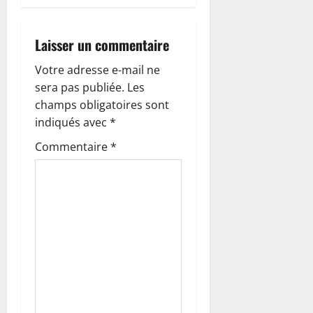
i
o
Laisser un commentaire
n
Votre adresse e-mail ne
sera pas publiée.
Les
d
champs obligatoires sont
’
indiqués avec
*
Commentaire
*
a
r
t
i
c
l