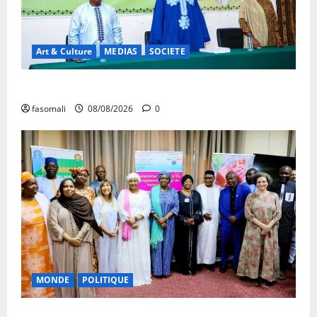
Art & Culture
MEDIAS
SOCIETE
Danbé Bulon : La voix des ancêtres
fasomali
08/08/2026
0
MONDE
POLITIQUE
Forum de Ouagadougou : Le Mali y sera représenté