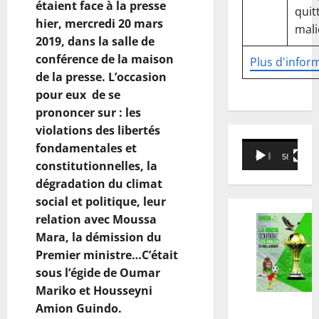
étaient face à la presse
quitt
hier, mercredi 20 mars
mali
2019, dans la salle de
conférence de la maison
Plus d'infor
de la presse. L’occasion
pour eux de se
prononcer sur : les
violations des libertés
Lecteur
fondamentales et
00:00
58:18
vidéo
constitutionnelles, la
dégradation du climat
social et politique, leur
relation avec Moussa
Mara, la démission du
Premier ministre…C’était
sous l’égide de Oumar
Mariko et Housseyni
Amion Guindo.