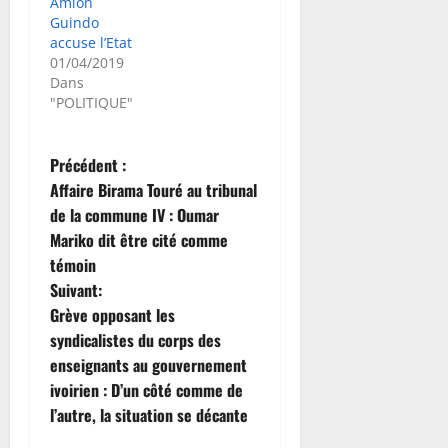
Amion
Guindo
accuse l’Etat
01/04/2019
Dans
"POLITIQUE"
N
Précédent :
Affaire Birama Touré au tribunal
a
de la commune IV : Oumar
Mariko dit être cité comme
v
témoin
i
Suivant:
Grève opposant les
g
syndicalistes du corps des
enseignants au gouvernement
a
ivoirien : D’un côté comme de
t
l’autre, la situation se décante