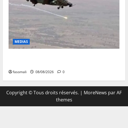
MEDIAS
Terrorisme : les FAMa enchaînent les frappes à
Boulkessi, Kidal et Tessalit
fasomali
08/08/2026
0
Copyright © Tous droits réservés.
|
MoreNews
par AF
themes