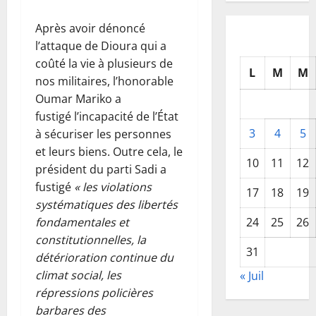
Après avoir dénoncé
l’attaque de Dioura qui a
coûté la vie à plusieurs de
L
M
M
nos militaires, l’honorable
Oumar Mariko a
fustigé l’incapacité de l’État
3
4
5
à sécuriser les personnes
et leurs biens. Outre cela, le
10
11
12
président du parti Sadi a
fustigé
« les violations
17
18
19
systématiques des libertés
24
25
26
fondamentales et
constitutionnelles, la
31
détérioration continue du
climat social, les
« Juil
répressions policières
barbares des