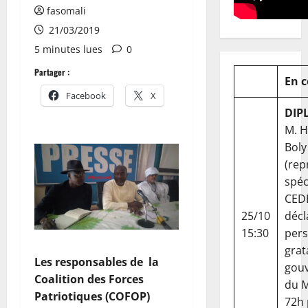
fasomali
21/03/2019
5 minutes lues
0
Partager :
En 
Facebook
X
DIP
M. 
Boly
(rep
spéc
CED
25/10
décl
15:30
per
grat
Les responsables de la
gou
Coalition des Forces
du Ma
Patriotiques (COFOP)
72h