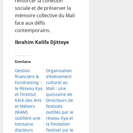
renforcer la cohésion
sociale et de préserver la
mémoire collective du Mali
face aux défis
contemporains.
Ibrahim Kalifa Djitteye
Similaire
Gestion
Organisation
financière &
d’évènement
Fundraising :
culturel au
le Réseau Kya
Mali : une
et l’Institut
quinzaine de
Kôrè des Arts
Directeurs de
et Métiers
festivals
(IKAM)
outillés par le
outillent une
réseau Kya et
trentaine
la fondation
d’acteurs
Festival sur le