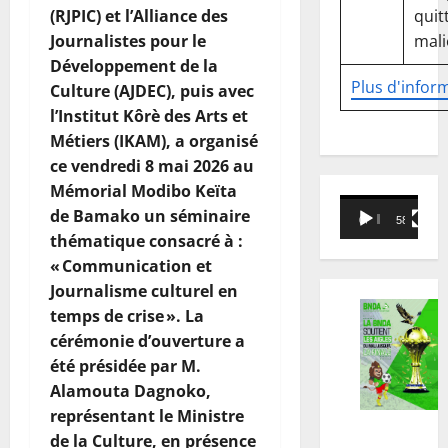
quitt
(RJPIC) et l’Alliance des
mali
Journalistes pour le
Développement de la
Plus d'infor
Culture (AJDEC), puis avec
l’Institut Kôrè des Arts et
Métiers (IKAM), a organisé
ce vendredi 8 mai 2026 au
Mémorial Modibo Keïta
Lecteur
de Bamako un séminaire
00:00
58:18
vidéo
thématique consacré à :
« Communication et
Journalisme culturel en
temps de crise ». La
cérémonie d’ouverture a
été présidée par M.
Alamouta Dagnoko,
représentant le Ministre
de la Culture, en présence