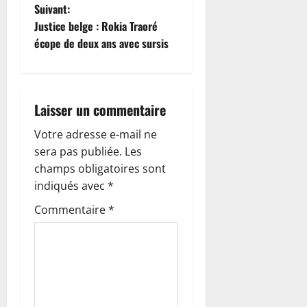
Suivant:
v
Justice belge : Rokia Traoré
i
écope de deux ans avec sursis
g
a
Laisser un commentaire
t
Votre adresse e-mail ne
sera pas publiée.
Les
i
champs obligatoires sont
o
indiqués avec
*
Commentaire
*
n
d
’