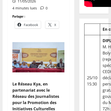
11/05/2026
4 minutes lues
0
Partager :
Facebook
X
En 
DIP
M. 
Boly
(rep
spéc
CED
25/10
décl
15:30
per
Le Réseau Kya, en
grat
partenariat avec le
gou
Réseau des Journalistes
du Ma
pour la Promotion des
72h
Initiatives Culturelles