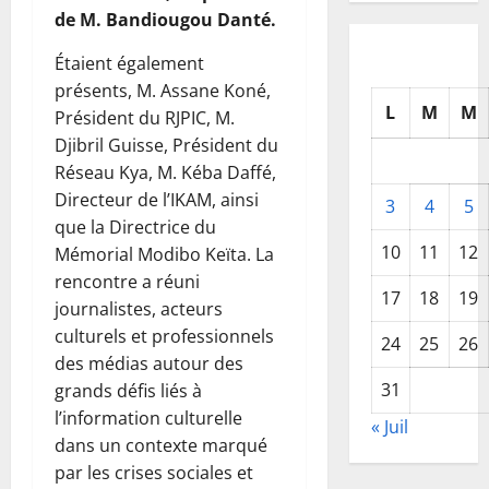
de M. Bandiougou Danté.
Étaient également
présents, M. Assane Koné,
L
M
M
Président du RJPIC, M.
Djibril Guisse, Président du
Réseau Kya, M. Kéba Daffé,
Directeur de l’IKAM, ainsi
3
4
5
que la Directrice du
10
11
12
Mémorial Modibo Keïta. La
rencontre a réuni
17
18
19
journalistes, acteurs
culturels et professionnels
24
25
26
des médias autour des
31
grands défis liés à
l’information culturelle
« Juil
dans un contexte marqué
par les crises sociales et