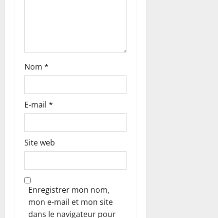
a
r
t
i
Nom
*
c
l
E-mail
*
e
Site web
Enregistrer mon nom,
mon e-mail et mon site
dans le navigateur pour