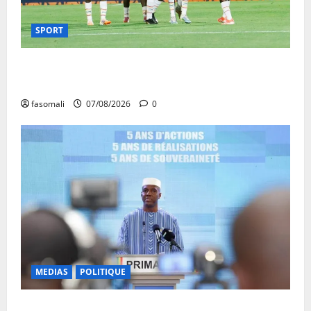
SPORT
CAN féminine Maroc 2026 : les Aigles Dames
quittent la compétition
fasomali
07/08/2026
0
MEDIAS
POLITIQUE
Mali : Le bilan de cinq années de Transition sous le