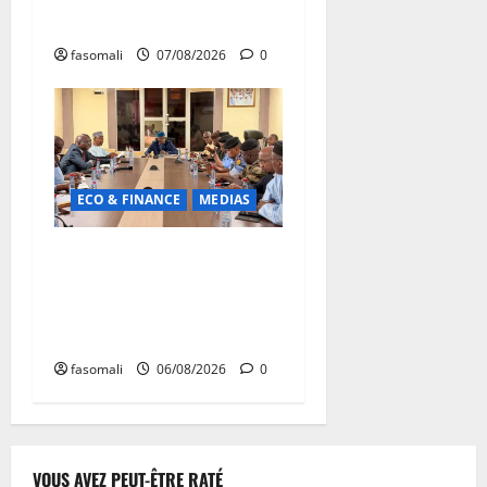
signe de la « refondation »
fasomali
07/08/2026
0
ECO & FINANCE
MEDIAS
Hydrocarbures : plus de
32,5 millions de litres
réceptionnés à Bamako en
une semaine
fasomali
06/08/2026
0
VOUS AVEZ PEUT-ÊTRE RATÉ