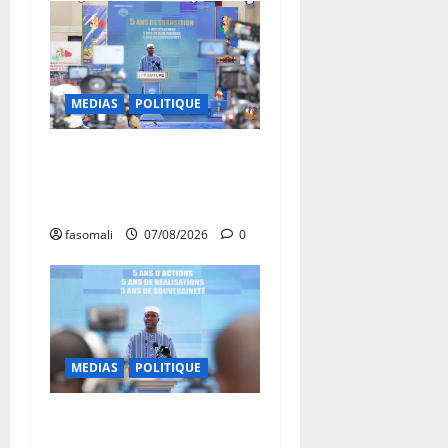
MEDIAS
POLITIQUE
Mali : après cinq ans de
Transition, place au
développement
fasomali
07/08/2026
0
MEDIAS
POLITIQUE
Mali : Le bilan de cinq
années de Transition sous le